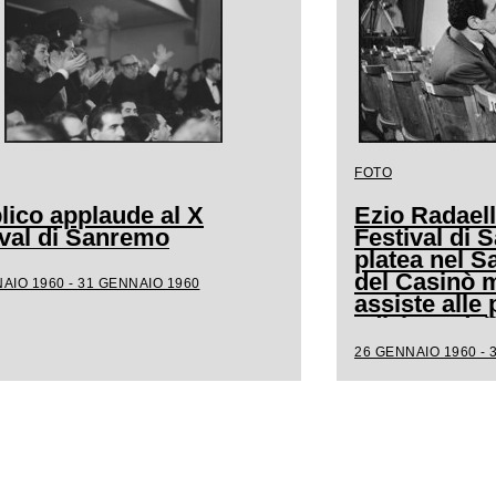
FOTO
lico applaude al X
Ezio Radaell
ival di Sanremo
Festival di 
platea nel S
del Casinò m
AIO 1960 - 31 GENNAIO 1960
assiste alle 
edizione del
canora
26 GENNAIO 1960 - 