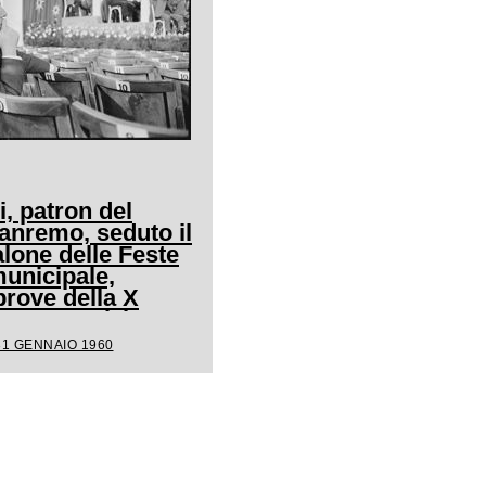
i, patron del
Sanremo, seduto il
alone delle Feste
unicipale,
prove della X
la competizione
31 GENNAIO 1960