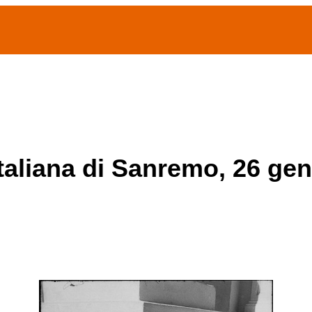
(current)
home
Chi siamo
Archivio Publifoto
Mostre
italiana di Sanremo, 26 ge