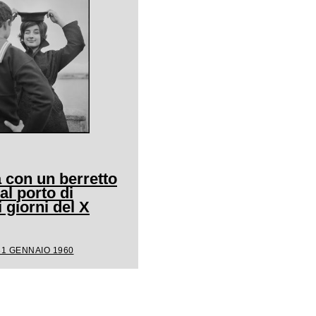
 con un berretto
al porto di
giorni del X
31 GENNAIO 1960