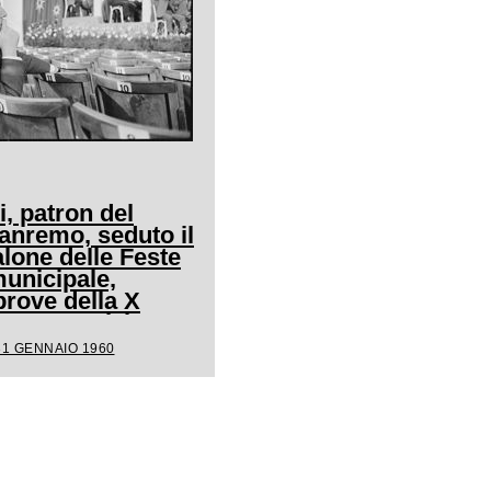
i, patron del
Sanremo, seduto il
alone delle Feste
unicipale,
prove della X
la competizione
31 GENNAIO 1960