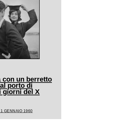
 con un berretto
al porto di
giorni del X
31 GENNAIO 1960