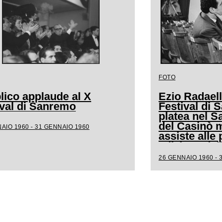
FOTO
lico applaude al X
Ezio Radaell
ival di Sanremo
Festival di 
platea nel S
del Casinò m
AIO 1960 - 31 GENNAIO 1960
assiste alle 
edizione del
canora
26 GENNAIO 1960 - 