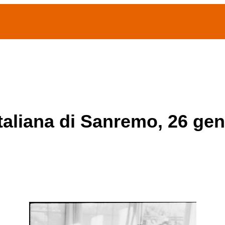
(current)
home
Chi siamo
Archivio Publifoto
Mostre
italiana di Sanremo, 26 ge