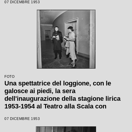
07 DICEMBRE 1953
Catalani, diretta da Carlo Maria Giulini,
con la regia di Tatiana Pavlova
FOTO
Una spettatrice del loggione, con le
galosce ai piedi, la sera
dell'inaugurazione della stagione lirica
1953-1954 al Teatro alla Scala con
l'opera "La Wally", di Alfredo Catalani,
07 DICEMBRE 1953
diretta da Carlo Maria Giulini