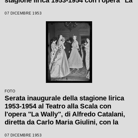
stagione lirica 1953-1954 con l'opera "La
Wally", di Alfredo Catalani, diretta da
07 DICEMBRE 1953
Carlo Maria Giulini, con la regia di
Tatiana Pavlova
FOTO
Serata inaugurale della stagione lirica
1953-1954 al Teatro alla Scala con
l'opera "La Wally", di Alfredo Catalani,
diretta da Carlo Maria Giulini, con la
regia di Tatiana Pavlova
07 DICEMBRE 1953