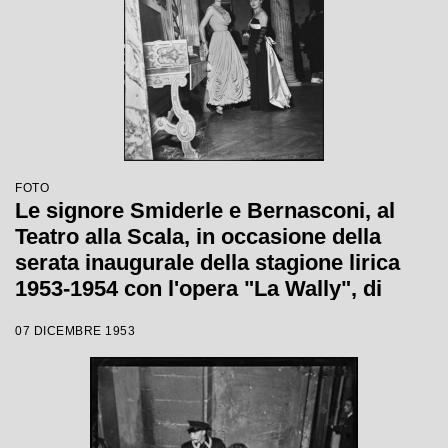
FOTO
Le signore Smiderle e Bernasconi, al
Teatro alla Scala, in occasione della
serata inaugurale della stagione lirica
1953-1954 con l'opera "La Wally", di
Alfredo Catalani, diretta da Carlo Maria
07 DICEMBRE 1953
Giulini, con la regia di Tatiana Pavlova