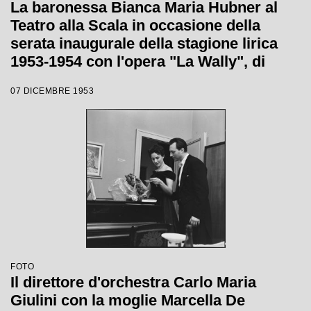
La baronessa Bianca Maria Hubner al
Teatro alla Scala in occasione della
serata inaugurale della stagione lirica
1953-1954 con l'opera "La Wally", di
Alfredo Catalani, diretta da Carlo Maria
07 DICEMBRE 1953
Giulini, con la regia di Tatiana Pavlova
FOTO
Il direttore d'orchestra Carlo Maria
Giulini con la moglie Marcella De