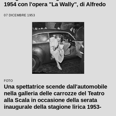
1954 con l'opera "La Wally", di Alfredo
Catalani, diretta da Carlo Maria Giulini,
07 DICEMBRE 1953
con la regia di Tatiana Pavlova
FOTO
Una spettatrice scende dall'automobile
nella galleria delle carrozze del Teatro
alla Scala in occasione della serata
inaugurale della stagione lirica 1953-
1954 con l'opera "La Wally", di Alfredo