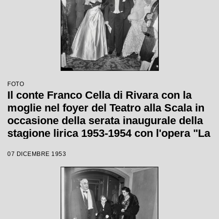
FOTO
Il conte Franco Cella di Rivara con la
moglie nel foyer del Teatro alla Scala in
occasione della serata inaugurale della
stagione lirica 1953-1954 con l'opera "La
Wally", di Alfredo Catalani, diretta da
07 DICEMBRE 1953
Carlo Maria Giulini, con la regia di
Tatiana Pavlova