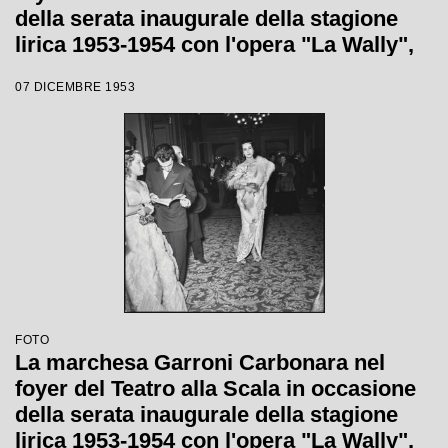
della serata inaugurale della stagione
lirica 1953-1954 con l'opera "La Wally",
di Alfredo Catalani, diretta da Carlo
07 DICEMBRE 1953
Maria Giulini, con la regia di Tatiana
Pavlova
FOTO
La marchesa Garroni Carbonara nel
foyer del Teatro alla Scala in occasione
della serata inaugurale della stagione
lirica 1953-1954 con l'opera "La Wally",