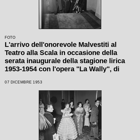
FOTO
L'arrivo dell'onorevole Malvestiti al
Teatro alla Scala in occasione della
serata inaugurale della stagione lirica
1953-1954 con l'opera "La Wally", di
Alfredo Catalani, diretta da Carlo Maria
07 DICEMBRE 1953
Giulini, con la regia di Tatiana Pavlova