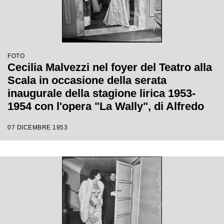
FOTO
Cecilia Malvezzi nel foyer del Teatro alla
Scala in occasione della serata
inaugurale della stagione lirica 1953-
1954 con l'opera "La Wally", di Alfredo
Catalani, diretta da Carlo Maria Giulini,
07 DICEMBRE 1953
con la regia di Tatiana Pavlova