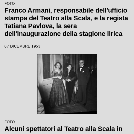
FOTO
Franco Armani, responsabile dell'ufficio
stampa del Teatro alla Scala, e la regista
Tatiana Pavlova, la sera
dell'inaugurazione della stagione lirica
1953-1954 con l'opera "La Wally", di
07 DICEMBRE 1953
Alfredo Catalani, diretta da Carlo Maria
Giulini, con la regia della Pavlova stessa
FOTO
Alcuni spettatori al Teatro alla Scala in