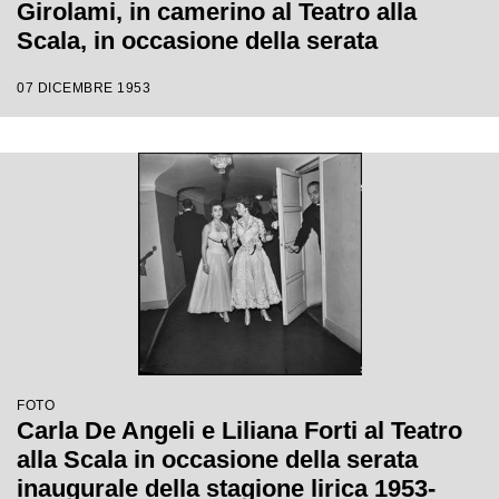
Girolami, in camerino al Teatro alla
Scala, in occasione della serata
inaugurale della stagione lirica 1953-
07 DICEMBRE 1953
1954 con l'opera "La Wally", di Alfredo
Catalani, con la regia di Tatiana Pavlova
e la direzione di Giulini stesso
FOTO
Carla De Angeli e Liliana Forti al Teatro
alla Scala in occasione della serata
inaugurale della stagione lirica 1953-