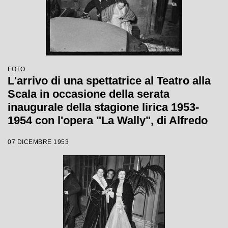
FOTO
L'arrivo di una spettatrice al Teatro alla
Scala in occasione della serata
inaugurale della stagione lirica 1953-
1954 con l'opera "La Wally", di Alfredo
Catalani, diretta da Carlo Maria Giulini,
07 DICEMBRE 1953
con la regia di Tatiana Pavlova