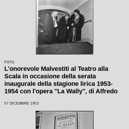
FOTO
L'onorevole Malvestiti al Teatro alla
Scala in occasione della serata
inaugurale della stagione lirica 1953-
1954 con l'opera "La Wally", di Alfredo
Catalani, diretta da Carlo Maria Giulini,
07 DICEMBRE 1953
con la regia di Tatiana Pavlova