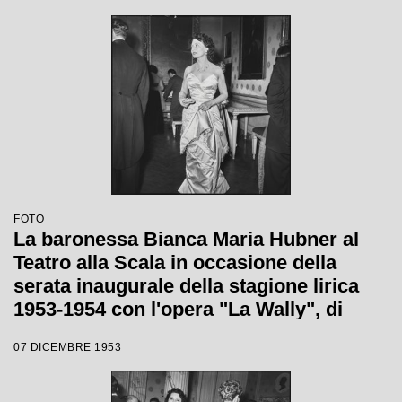
FOTO
La baronessa Bianca Maria Hubner al
Teatro alla Scala in occasione della
serata inaugurale della stagione lirica
1953-1954 con l'opera "La Wally", di
Alfredo Catalani, diretta da Carlo Maria
07 DICEMBRE 1953
Giulini, con la regia di Tatiana Pavlova