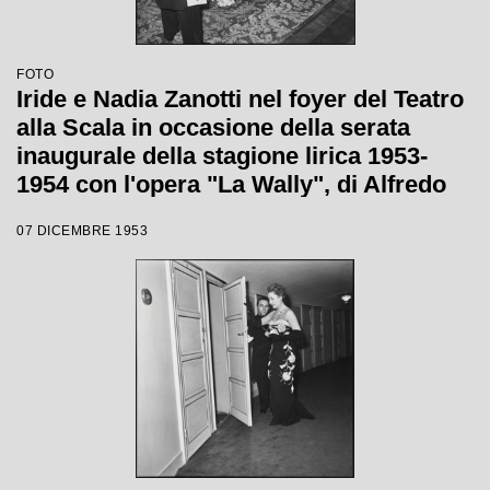
FOTO
Iride e Nadia Zanotti nel foyer del Teatro
alla Scala in occasione della serata
inaugurale della stagione lirica 1953-
1954 con l'opera "La Wally", di Alfredo
Catalani, diretta da Carlo Maria Giulini,
07 DICEMBRE 1953
con la regia di Tatiana Pavlova