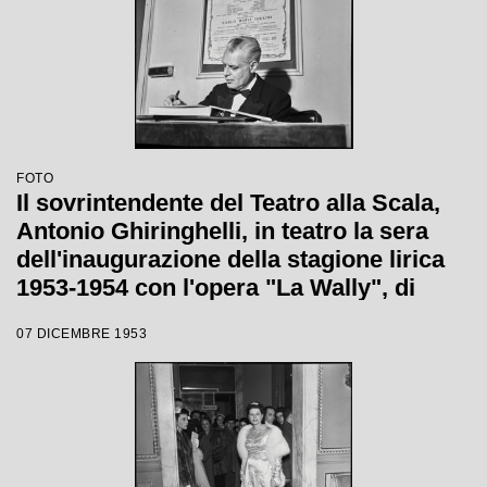
FOTO
Il sovrintendente del Teatro alla Scala,
Antonio Ghiringhelli, in teatro la sera
dell'inaugurazione della stagione lirica
1953-1954 con l'opera "La Wally", di
Alfredo Catalani, diretta da Carlo Maria
07 DICEMBRE 1953
Giulini, con la regia di Tatiana Pavlova;
alle sue spalle la locandina dell'opera.