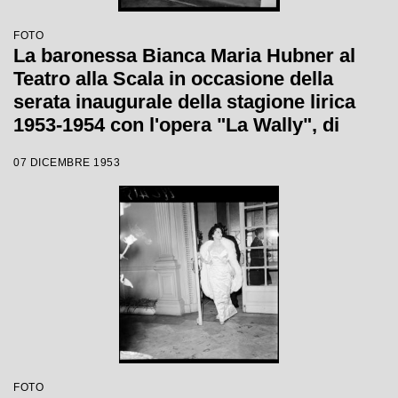
FOTO
La baronessa Bianca Maria Hubner al
Teatro alla Scala in occasione della
serata inaugurale della stagione lirica
1953-1954 con l'opera "La Wally", di
Alfredo Catalani, diretta da Carlo Maria
07 DICEMBRE 1953
Giulini, con la regia di Tatiana Pavlova
FOTO