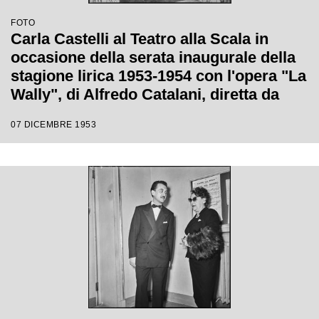
FOTO
Carla Castelli al Teatro alla Scala in
occasione della serata inaugurale della
stagione lirica 1953-1954 con l'opera "La
Wally", di Alfredo Catalani, diretta da
Carlo Maria Giulini, con la regia di
07 DICEMBRE 1953
Tatiana Pavlova