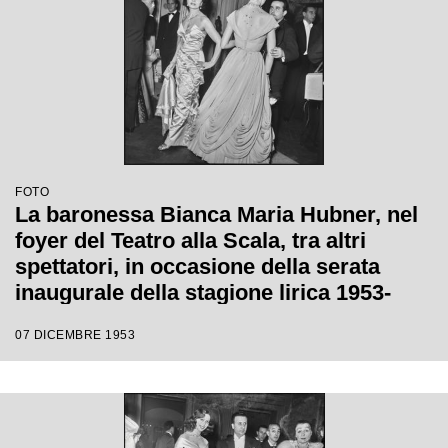
FOTO
La baronessa Bianca Maria Hubner, nel
foyer del Teatro alla Scala, tra altri
spettatori, in occasione della serata
inaugurale della stagione lirica 1953-
1954 con l'opera "La Wally", di Alfredo
07 DICEMBRE 1953
Catalani, diretta da Carlo Maria Giulini,
con la regia di Tatiana Pavlova