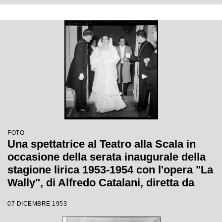
FOTO
Una spettatrice al Teatro alla Scala in
occasione della serata inaugurale della
stagione lirica 1953-1954 con l'opera "La
Wally", di Alfredo Catalani, diretta da
Carlo Maria Giulini, con la regia di
07 DICEMBRE 1953
Tatiana Pavlova