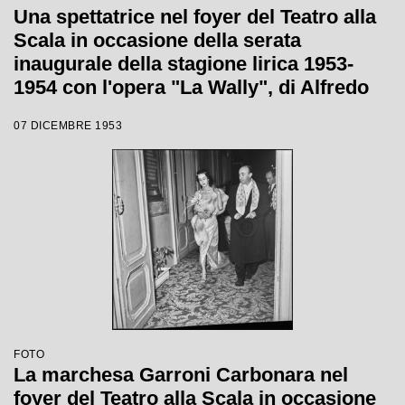
Una spettatrice nel foyer del Teatro alla
Scala in occasione della serata
inaugurale della stagione lirica 1953-
1954 con l'opera "La Wally", di Alfredo
Catalani, diretta da Carlo Maria Giulini,
07 DICEMBRE 1953
con la regia di Tatiana Pavlova
FOTO
La marchesa Garroni Carbonara nel
foyer del Teatro alla Scala in occasione