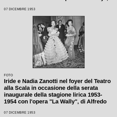
di Alfredo Catalani, diretta da Carlo
07 DICEMBRE 1953
Maria Giulini, con la regia di Tatiana
Pavlova
FOTO
Iride e Nadia Zanotti nel foyer del Teatro
alla Scala in occasione della serata
inaugurale della stagione lirica 1953-
1954 con l'opera "La Wally", di Alfredo
Catalani, diretta da Carlo Maria Giulini,
07 DICEMBRE 1953
con la regia di Tatiana Pavlova