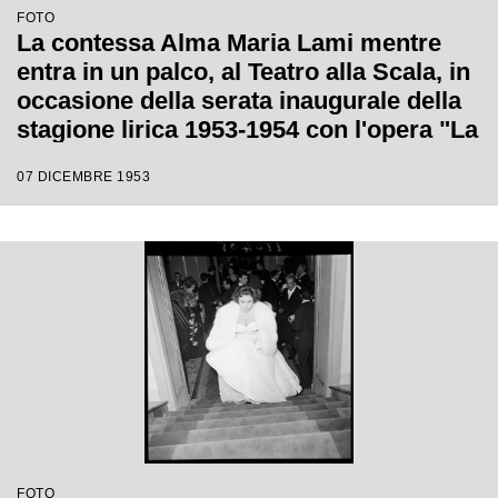
FOTO
La contessa Alma Maria Lami mentre
entra in un palco, al Teatro alla Scala, in
occasione della serata inaugurale della
stagione lirica 1953-1954 con l'opera "La
Wally", di Alfredo Catalani, diretta da
07 DICEMBRE 1953
Carlo Maria Giulini, con la regia di
Tatiana Pavlova
FOTO