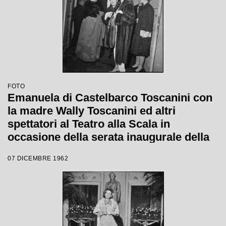
FOTO
Emanuela di Castelbarco Toscanini con
la madre Wally Toscanini ed altri
spettatori al Teatro alla Scala in
occasione della serata inaugurale della
stagione lirica 1962-1963 con l'opera "Il
07 DICEMBRE 1962
Trovatore" di Giuseppe Verdi, diretta da
Gianandrea Gavazzeni, con la regia di
Giorgio De Lullo