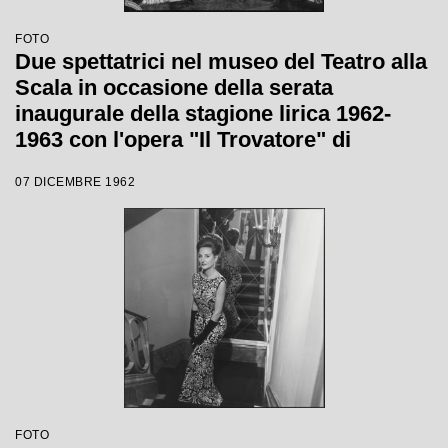
FOTO
Due spettatrici nel museo del Teatro alla
Scala in occasione della serata
inaugurale della stagione lirica 1962-
1963 con l'opera "Il Trovatore" di
Giuseppe Verdi, diretta da Gianandrea
07 DICEMBRE 1962
Gavazzeni, con la regia di Giorgio De
Lullo
FOTO