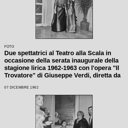
FOTO
Due spettatrici al Teatro alla Scala in
occasione della serata inaugurale della
stagione lirica 1962-1963 con l'opera "Il
Trovatore" di Giuseppe Verdi, diretta da
Gianandrea Gavazzeni, con la regia di
07 DICEMBRE 1962
Giorgio De Lullo