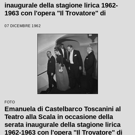
inaugurale della stagione lirica 1962-
1963 con l'opera "Il Trovatore" di
Giuseppe Verdi, diretta da Gianandrea
07 DICEMBRE 1962
Gavazzeni, con la regia di Giorgio De
Lullo
FOTO
Emanuela di Castelbarco Toscanini al
Teatro alla Scala in occasione della
serata inaugurale della stagione lirica
1962-1963 con l'opera "Il Trovatore" di