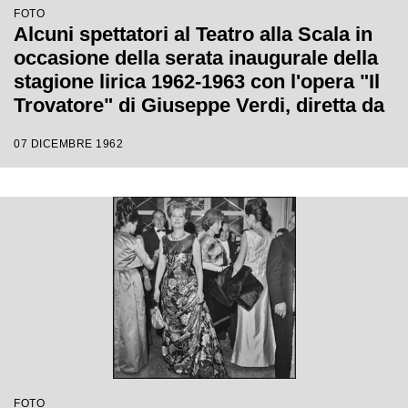
FOTO
Alcuni spettatori al Teatro alla Scala in
occasione della serata inaugurale della
stagione lirica 1962-1963 con l'opera "Il
Trovatore" di Giuseppe Verdi, diretta da
Gianandrea Gavazzeni, con la regia di
07 DICEMBRE 1962
Giorgio De Lullo
FOTO