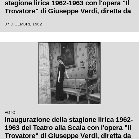
stagione lirica 1962-1963 con l'opera "Il
Trovatore" di Giuseppe Verdi, diretta da
Gianandrea Gavazzeni, con la regia di
07 DICEMBRE 1962
Giorgio De Lullo
FOTO
Inaugurazione della stagione lirica 1962-
1963 del Teatro alla Scala con l'opera "Il
Trovatore" di Giuseppe Verdi, diretta da