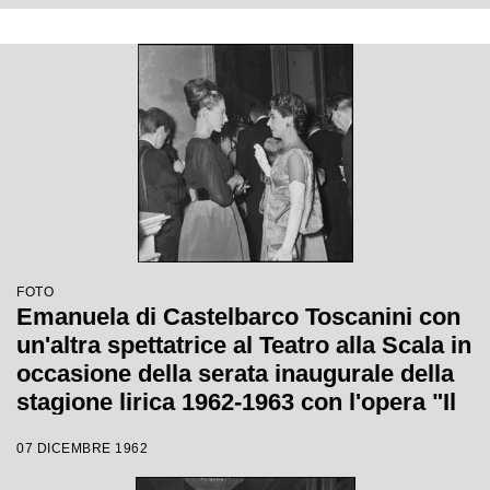
FOTO
Emanuela di Castelbarco Toscanini con
un'altra spettatrice al Teatro alla Scala in
occasione della serata inaugurale della
stagione lirica 1962-1963 con l'opera "Il
Trovatore" di Giuseppe Verdi, diretta da
07 DICEMBRE 1962
Gianandrea Gavazzeni, con la regia di
Giorgio De Lullo