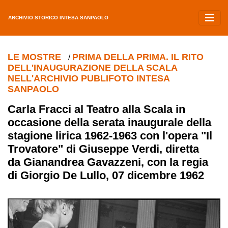
ARCHIVIO STORICO INTESA SANPAOLO
LE MOSTRE
PRIMA DELLA PRIMA. IL RITO
/
DELL'INAUGURAZIONE DELLA SCALA
NELL'ARCHIVIO PUBLIFOTO INTESA
SANPAOLO
Carla Fracci al Teatro alla Scala in
occasione della serata inaugurale della
stagione lirica 1962-1963 con l'opera "Il
Trovatore" di Giuseppe Verdi, diretta
da Gianandrea Gavazzeni, con la regia
di Giorgio De Lullo, 07 dicembre 1962