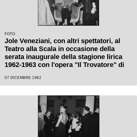
FOTO
Jole Veneziani, con altri spettatori, al
Teatro alla Scala in occasione della
serata inaugurale della stagione lirica
1962-1963 con l'opera "Il Trovatore" di
Giuseppe Verdi, diretta da Gianandrea
07 DICEMBRE 1962
Gavazzeni, con la regia di Giorgio De
Lullo