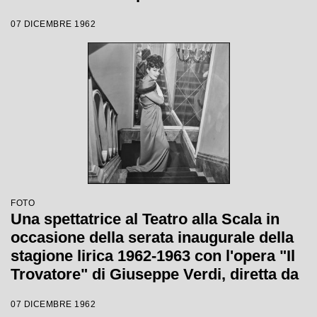
Giuseppe Verdi, diretta da Gianandrea
07 DICEMBRE 1962
Gavazzeni, con la regia di Giorgio De
Lullo
FOTO
Una spettatrice al Teatro alla Scala in
occasione della serata inaugurale della
stagione lirica 1962-1963 con l'opera "Il
Trovatore" di Giuseppe Verdi, diretta da
Gianandrea Gavazzeni, con la regia di
07 DICEMBRE 1962
Giorgio De Lullo