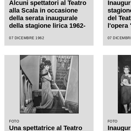
Alcuni spettatori al Teatro
Inaugur
alla Scala in occasione
stagion
della serata inaugurale
del Teat
della stagione lirica 1962-
l'opera 
1963 con l'opera "Il
Giusepp
07 DICEMBRE 1962
07 DICEMBR
Trovatore" di Giuseppe
Gianand
Verdi, diretta da
con la 
Gianandrea Gavazzeni,
Lullo
con la regia di Giorgio De
Lullo
FOTO
FOTO
Una spettatrice al Teatro
Inaugur