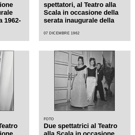
sione
spettatori, al Teatro alla
urale
Scala in occasione della
ca 1962-
serata inaugurale della
l
stagione lirica 1962-1963
07 DICEMBRE 1962
seppe
con l'opera "Il Trovatore"
di Giuseppe Verdi, diretta
eni,
da Gianandrea Gavazzeni,
rgio De
con la regia di Giorgio De
Lullo
FOTO
Teatro
Due spettatrici al Teatro
sione
alla Scala in occasione