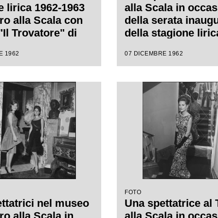
e lirica 1962-1963
alla Scala in occa
ro alla Scala con
della serata inaug
"Il Trovatore" di
della stagione liri
e Verdi, diretta da
1963 con l'opera "I
E 1962
07 DICEMBRE 1962
rea Gavazzeni,
Trovatore" di Giu
regia di Giorgio De
Verdi, diretta da
Gianandrea Gavazz
con la regia di Gio
Lullo
FOTO
ttatrici nel museo
Una spettatrice al 
ro alla Scala in
alla Scala in occa