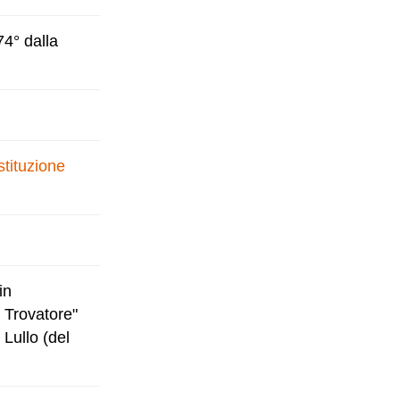
74° dalla
stituzione
in
l Trovatore"
Lullo (del