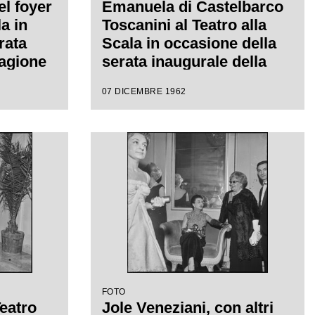
el foyer
Emanuela di Castelbarco
la in
Toscanini al Teatro alla
rata
Scala in occasione della
tagione
serata inaugurale della
on
stagione lirica 1962-1963
07 DICEMBRE 1962
e" di
con l'opera "Il Trovatore"
retta da
di Giuseppe Verdi, diretta
eni,
da Gianandrea Gavazzeni,
rgio De
con la regia di Giorgio De
Lullo
FOTO
Teatro
Jole Veneziani, con altri