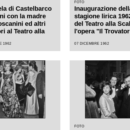
FOTO
a di Castelbarco
Inaugurazione dell
ni con la madre
stagione lirica 19
scanini ed altri
del Teatro alla Sca
ri al Teatro alla
l'opera "Il Trovator
n occasione della
Giuseppe Verdi, di
E 1962
07 DICEMBRE 1962
inaugurale della
Gianandrea Gavazz
e lirica 1962-1963
con la regia di Gio
era "Il Trovatore"
Lullo
ppe Verdi, diretta
andrea Gavazzeni,
regia di Giorgio De
FOTO