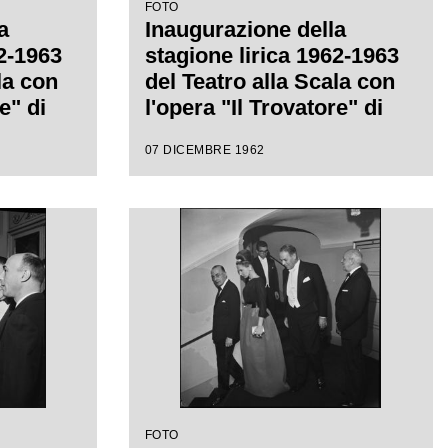
FOTO
a
Inaugurazione della
62-1963
stagione lirica 1962-1963
la con
del Teatro alla Scala con
e" di
l'opera "Il Trovatore" di
retta da
Giuseppe Verdi, diretta da
07 DICEMBRE 1962
eni,
Gianandrea Gavazzeni,
rgio De
con la regia di Giorgio De
Lullo
FOTO