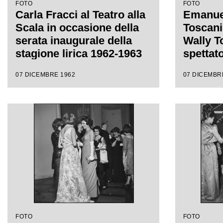
FOTO
FOTO
Carla Fracci al Teatro alla
Emanuel
Scala in occasione della
Toscani
serata inaugurale della
Wally To
stagione lirica 1962-1963
spettato
con l'opera "Il Trovatore"
Scala i
07 DICEMBRE 1962
07 DICEMBR
di Giuseppe Verdi, diretta
serata 
da Gianandrea Gavazzeni,
stagion
con la regia di Giorgio De
con l'op
Lullo
di Giuse
da Gian
con la 
Lullo
FOTO
FOTO