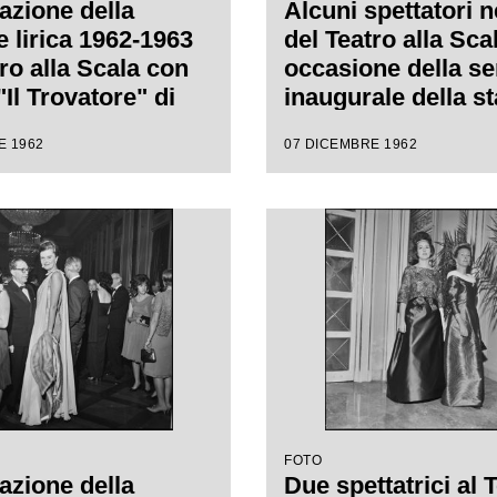
azione della
Alcuni spettatori n
e lirica 1962-1963
del Teatro alla Sca
ro alla Scala con
occasione della se
"Il Trovatore" di
inaugurale della s
e Verdi, diretta da
lirica 1962-1963 c
E 1962
07 DICEMBRE 1962
rea Gavazzeni,
l'opera "Il Trovator
regia di Giorgio De
Giuseppe Verdi, di
Gianandrea Gavazz
con la regia di Gio
Lullo
FOTO
azione della
Due spettatrici al 