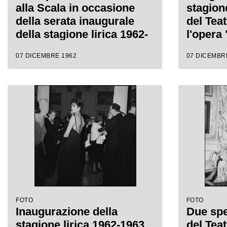
alla Scala in occasione
stagion
della serata inaugurale
del Teat
della stagione lirica 1962-
l'opera 
1963 con l'opera "Il
Giusepp
07 DICEMBRE 1962
07 DICEMBR
Trovatore" di Giuseppe
Gianand
Verdi, diretta da
con la 
Gianandrea Gavazzeni,
Lullo
con la regia di Giorgio De
Lullo
FOTO
FOTO
Inaugurazione della
Due spe
stagione lirica 1962-1963
del Teat