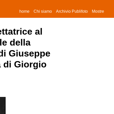
(current)
home
Chi siamo
Archivio Publifoto
Mostre
tatrice al
le della
 di Giuseppe
 di Giorgio