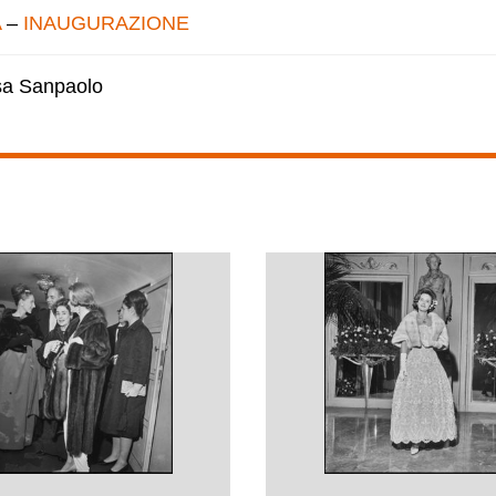
A
–
INAUGURAZIONE
esa Sanpaolo