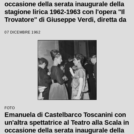
occasione della serata inaugurale della
stagione lirica 1962-1963 con l'opera "Il
Trovatore" di Giuseppe Verdi, diretta da
Gianandrea Gavazzeni, con la regia di
07 DICEMBRE 1962
Giorgio De Lullo
FOTO
Emanuela di Castelbarco Toscanini con
un'altra spettatrice al Teatro alla Scala in
occasione della serata inaugurale della