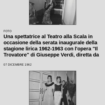
FOTO
Una spettatrice al Teatro alla Scala in
occasione della serata inaugurale della
stagione lirica 1962-1963 con l'opera "Il
Trovatore" di Giuseppe Verdi, diretta da
Gianandrea Gavazzeni, con la regia di
07 DICEMBRE 1962
Giorgio De Lullo