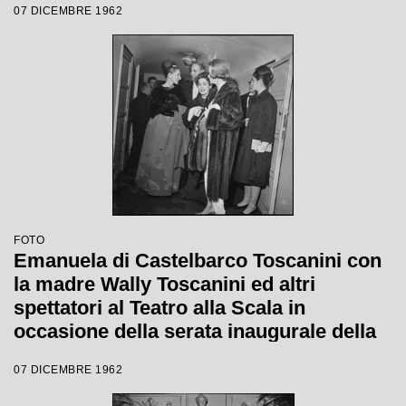
07 DICEMBRE 1962
Giorgio De Lullo
FOTO
Emanuela di Castelbarco Toscanini con
la madre Wally Toscanini ed altri
spettatori al Teatro alla Scala in
occasione della serata inaugurale della
stagione lirica 1962-1963 con l'opera "Il
07 DICEMBRE 1962
Trovatore" di Giuseppe Verdi, diretta da
Gianandrea Gavazzeni, con la regia di