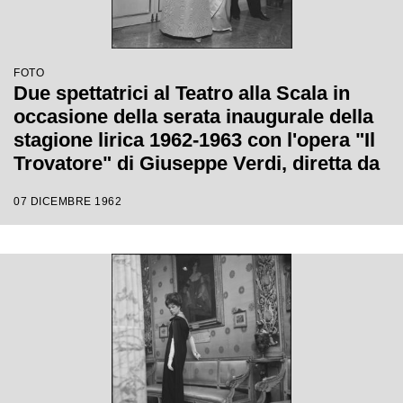
FOTO
Due spettatrici al Teatro alla Scala in
occasione della serata inaugurale della
stagione lirica 1962-1963 con l'opera "Il
Trovatore" di Giuseppe Verdi, diretta da
Gianandrea Gavazzeni, con la regia di
07 DICEMBRE 1962
Giorgio De Lullo