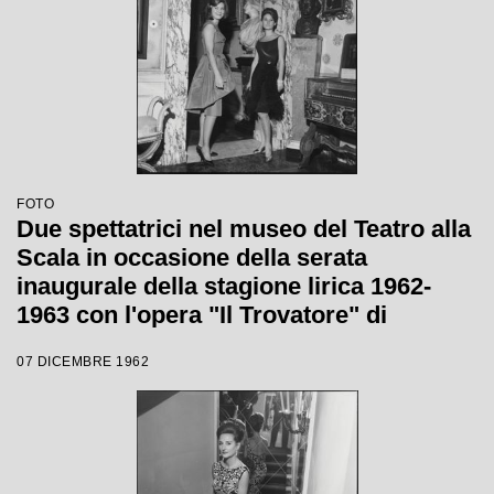
FOTO
Due spettatrici nel museo del Teatro alla
Scala in occasione della serata
inaugurale della stagione lirica 1962-
1963 con l'opera "Il Trovatore" di
Giuseppe Verdi, diretta da Gianandrea
07 DICEMBRE 1962
Gavazzeni, con la regia di Giorgio De
Lullo