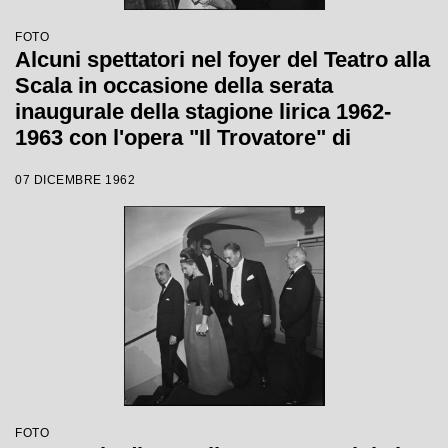
FOTO
Alcuni spettatori nel foyer del Teatro alla
Scala in occasione della serata
inaugurale della stagione lirica 1962-
1963 con l'opera "Il Trovatore" di
Giuseppe Verdi, diretta da Gianandrea
07 DICEMBRE 1962
Gavazzeni, con la regia di Giorgio De
Lullo
FOTO