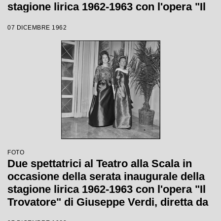
stagione lirica 1962-1963 con l'opera "Il
Trovatore" di Giuseppe Verdi, diretta da
07 DICEMBRE 1962
Gianandrea Gavazzeni, con la regia di
Giorgio De Lullo
FOTO
Due spettatrici al Teatro alla Scala in
occasione della serata inaugurale della
stagione lirica 1962-1963 con l'opera "Il
Trovatore" di Giuseppe Verdi, diretta da
Gianandrea Gavazzeni, con la regia di