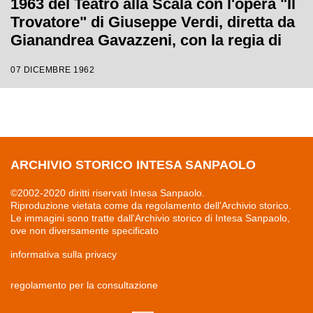
1963 del Teatro alla Scala con l'opera "Il
Trovatore" di Giuseppe Verdi, diretta da
Gianandrea Gavazzeni, con la regia di
Giorgio De Lullo
07 DICEMBRE 1962
ARCHIVIO STORICO INTESA SANPAOLO
©2002-2020 diritti riservati Intesa Sanpaolo.
Riproduzione vietata come da regolamento dell'Archivio storico.
Le immagini sono tratte dall'Archivio storico di Intesa Sanpaolo,
ove non diversamente specificato
informativa sulla privacy
regolamento per la consultazione