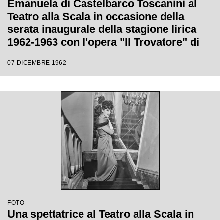
Emanuela di Castelbarco Toscanini al
Teatro alla Scala in occasione della
serata inaugurale della stagione lirica
1962-1963 con l'opera "Il Trovatore" di
Giuseppe Verdi, diretta da Gianandrea
07 DICEMBRE 1962
Gavazzeni, con la regia di Giorgio De
Lullo
FOTO
Una spettatrice al Teatro alla Scala in