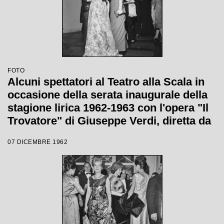
FOTO
Alcuni spettatori al Teatro alla Scala in
occasione della serata inaugurale della
stagione lirica 1962-1963 con l'opera "Il
Trovatore" di Giuseppe Verdi, diretta da
Gianandrea Gavazzeni, con la regia di
07 DICEMBRE 1962
Giorgio De Lullo