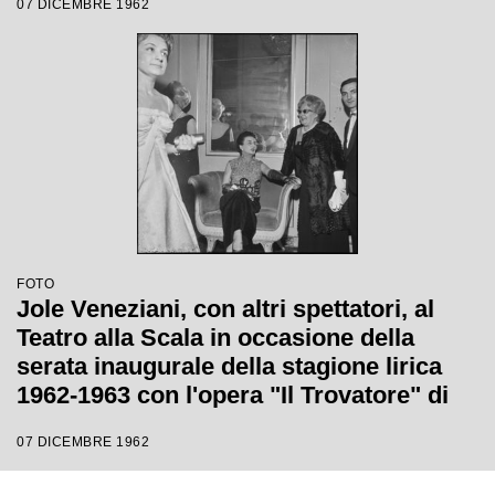
07 DICEMBRE 1962
Giorgio De Lullo
FOTO
Jole Veneziani, con altri spettatori, al
Teatro alla Scala in occasione della
serata inaugurale della stagione lirica
1962-1963 con l'opera "Il Trovatore" di
Giuseppe Verdi, diretta da Gianandrea
07 DICEMBRE 1962
Gavazzeni, con la regia di Giorgio De
Lullo