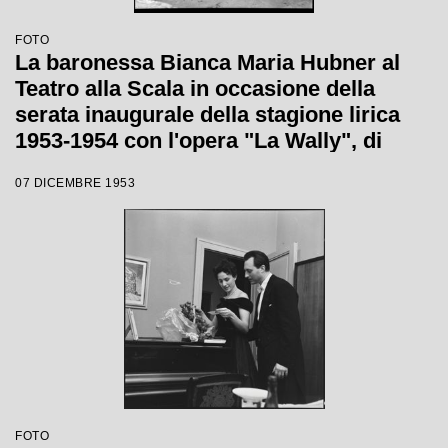
FOTO
La baronessa Bianca Maria Hubner al
Teatro alla Scala in occasione della
serata inaugurale della stagione lirica
1953-1954 con l'opera "La Wally", di
Alfredo Catalani, diretta da Carlo Maria
07 DICEMBRE 1953
Giulini, con la regia di Tatiana Pavlova
FOTO