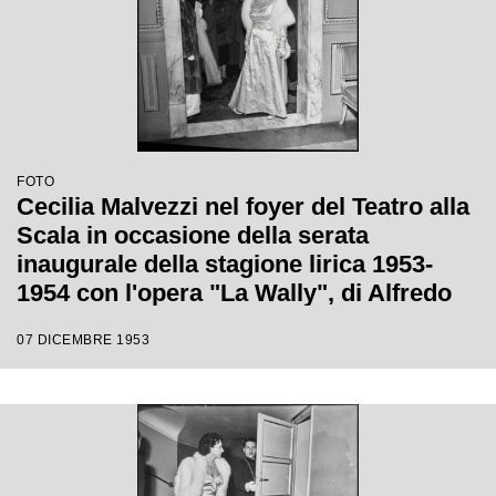
FOTO
Cecilia Malvezzi nel foyer del Teatro alla
Scala in occasione della serata
inaugurale della stagione lirica 1953-
1954 con l'opera "La Wally", di Alfredo
Catalani, diretta da Carlo Maria Giulini,
07 DICEMBRE 1953
con la regia di Tatiana Pavlova