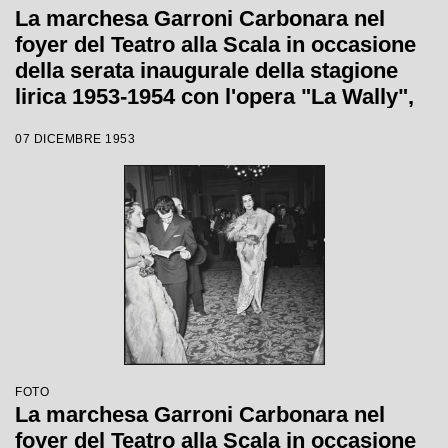
La marchesa Garroni Carbonara nel
foyer del Teatro alla Scala in occasione
della serata inaugurale della stagione
lirica 1953-1954 con l'opera "La Wally",
di Alfredo Catalani, diretta da Carlo
07 DICEMBRE 1953
Maria Giulini, con la regia di Tatiana
Pavlova
FOTO
La marchesa Garroni Carbonara nel
foyer del Teatro alla Scala in occasione