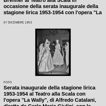
Brenner al Teatro alla Scala in
occasione della serata inaugurale della
stagione lirica 1953-1954 con l'opera "La
Wally", di Alfredo Catalani, diretta da
07 DICEMBRE 1953
Carlo Maria Giulini, con la regia di
Tatiana Pavlova
FOTO
Serata inaugurale della stagione lirica
1953-1954 al Teatro alla Scala con
l'opera "La Wally", di Alfredo Catalani,