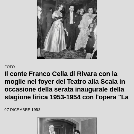
FOTO
Il conte Franco Cella di Rivara con la
moglie nel foyer del Teatro alla Scala in
occasione della serata inaugurale della
stagione lirica 1953-1954 con l'opera "La
Wally", di Alfredo Catalani, diretta da
07 DICEMBRE 1953
Carlo Maria Giulini, con la regia di
Tatiana Pavlova