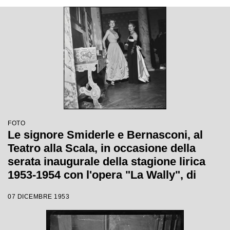
FOTO
Le signore Smiderle e Bernasconi, al
Teatro alla Scala, in occasione della
serata inaugurale della stagione lirica
1953-1954 con l'opera "La Wally", di
Alfredo Catalani, diretta da Carlo Maria
07 DICEMBRE 1953
Giulini, con la regia di Tatiana Pavlova