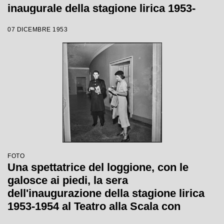
inaugurale della stagione lirica 1953-
1954 con l'opera "La Wally", di Alfredo
07 DICEMBRE 1953
Catalani, diretta da Carlo Maria Giulini,
con la regia di Tatiana Pavlova
FOTO
Una spettatrice del loggione, con le
galosce ai piedi, la sera
dell'inaugurazione della stagione lirica
1953-1954 al Teatro alla Scala con
l'opera "La Wally", di Alfredo Catalani,