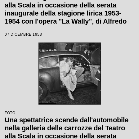
alla Scala in occasione della serata
inaugurale della stagione lirica 1953-
1954 con l'opera "La Wally", di Alfredo
Catalani, diretta da Carlo Maria Giulini,
07 DICEMBRE 1953
con la regia di Tatiana Pavlova
FOTO
Una spettatrice scende dall'automobile
nella galleria delle carrozze del Teatro
alla Scala in occasione della serata