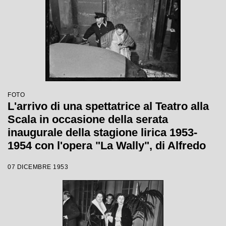
FOTO
L'arrivo di una spettatrice al Teatro alla
Scala in occasione della serata
inaugurale della stagione lirica 1953-
1954 con l'opera "La Wally", di Alfredo
Catalani, diretta da Carlo Maria Giulini,
07 DICEMBRE 1953
con la regia di Tatiana Pavlova