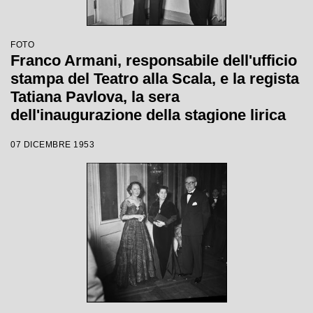
FOTO
Franco Armani, responsabile dell'ufficio
stampa del Teatro alla Scala, e la regista
Tatiana Pavlova, la sera
dell'inaugurazione della stagione lirica
1953-1954 con l'opera "La Wally", di
07 DICEMBRE 1953
Alfredo Catalani, diretta da Carlo Maria
Giulini, con la regia della Pavlova stessa