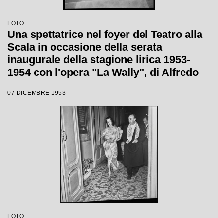
FOTO
Una spettatrice nel foyer del Teatro alla
Scala in occasione della serata
inaugurale della stagione lirica 1953-
1954 con l'opera "La Wally", di Alfredo
Catalani, diretta da Carlo Maria Giulini,
07 DICEMBRE 1953
con la regia di Tatiana Pavlova
FOTO