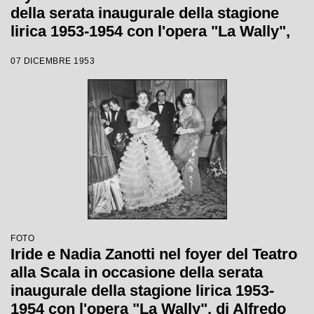
della serata inaugurale della stagione
lirica 1953-1954 con l'opera "La Wally",
di Alfredo Catalani, diretta da Carlo
07 DICEMBRE 1953
Maria Giulini, con la regia di Tatiana
Pavlova
FOTO
Iride e Nadia Zanotti nel foyer del Teatro
alla Scala in occasione della serata
inaugurale della stagione lirica 1953-
1954 con l'opera "La Wally", di Alfredo