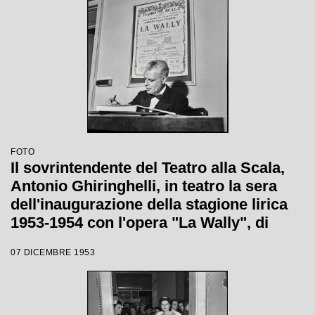
FOTO
Il sovrintendente del Teatro alla Scala,
Antonio Ghiringhelli, in teatro la sera
dell'inaugurazione della stagione lirica
1953-1954 con l'opera "La Wally", di
Alfredo Catalani, diretta da Carlo Maria
07 DICEMBRE 1953
Giulini, con la regia di Tatiana Pavlova;
alle sue spalle la locandina dell'opera.