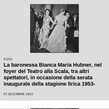
Giulini, con la regia di Tatiana Pavlova
FOTO
La baronessa Bianca Maria Hubner, nel
foyer del Teatro alla Scala, tra altri
spettatori, in occasione della serata
inaugurale della stagione lirica 1953-
1954 con l'opera "La Wally", di Alfredo
07 DICEMBRE 1953
Catalani, diretta da Carlo Maria Giulini,
con la regia di Tatiana Pavlova