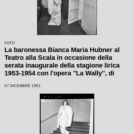
FOTO
La baronessa Bianca Maria Hubner al
Teatro alla Scala in occasione della
serata inaugurale della stagione lirica
1953-1954 con l'opera "La Wally", di
Alfredo Catalani, diretta da Carlo Maria
07 DICEMBRE 1953
Giulini, con la regia di Tatiana Pavlova