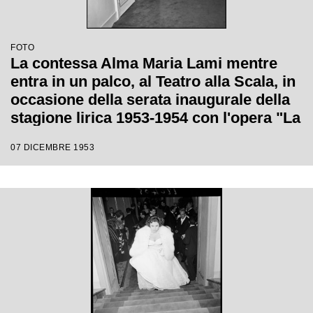
FOTO
La contessa Alma Maria Lami mentre
entra in un palco, al Teatro alla Scala, in
occasione della serata inaugurale della
stagione lirica 1953-1954 con l'opera "La
Wally", di Alfredo Catalani, diretta da
07 DICEMBRE 1953
Carlo Maria Giulini, con la regia di
Tatiana Pavlova