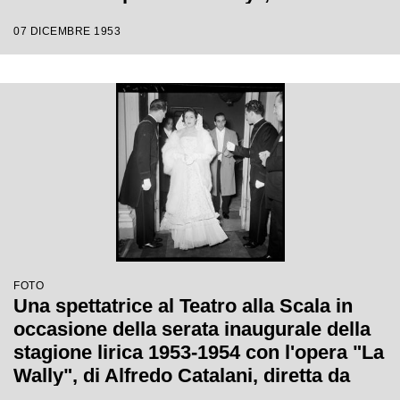
Catalani, diretta da Carlo Maria Giulini,
07 DICEMBRE 1953
con la regia di Tatiana Pavlova
FOTO
Una spettatrice al Teatro alla Scala in
occasione della serata inaugurale della
stagione lirica 1953-1954 con l'opera "La
Wally", di Alfredo Catalani, diretta da
Carlo Maria Giulini, con la regia di