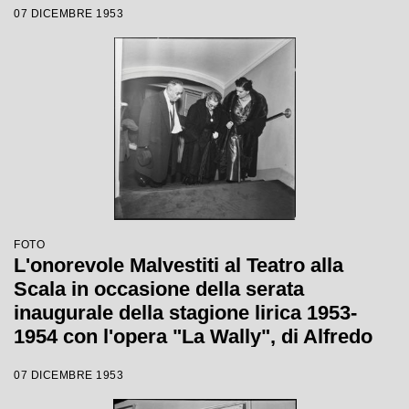
07 DICEMBRE 1953
Tatiana Pavlova
FOTO
L'onorevole Malvestiti al Teatro alla
Scala in occasione della serata
inaugurale della stagione lirica 1953-
1954 con l'opera "La Wally", di Alfredo
Catalani, diretta da Carlo Maria Giulini,
07 DICEMBRE 1953
con la regia di Tatiana Pavlova