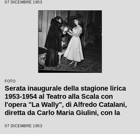
07 DICEMBRE 1953
diretta da Carlo Maria Giulini
FOTO
Serata inaugurale della stagione lirica
1953-1954 al Teatro alla Scala con
l'opera "La Wally", di Alfredo Catalani,
diretta da Carlo Maria Giulini, con la
regia di Tatiana Pavlova
07 DICEMBRE 1953