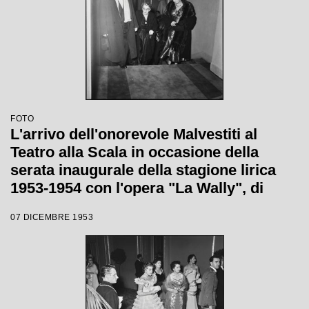
FOTO
L'arrivo dell'onorevole Malvestiti al
Teatro alla Scala in occasione della
serata inaugurale della stagione lirica
1953-1954 con l'opera "La Wally", di
Alfredo Catalani, diretta da Carlo Maria
07 DICEMBRE 1953
Giulini, con la regia di Tatiana Pavlova