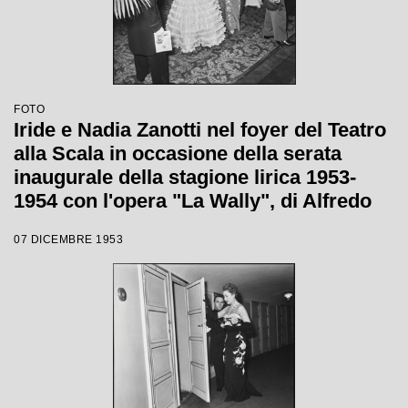
FOTO
Iride e Nadia Zanotti nel foyer del Teatro
alla Scala in occasione della serata
inaugurale della stagione lirica 1953-
1954 con l'opera "La Wally", di Alfredo
Catalani, diretta da Carlo Maria Giulini,
07 DICEMBRE 1953
con la regia di Tatiana Pavlova