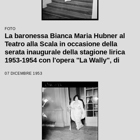
FOTO
La baronessa Bianca Maria Hubner al
Teatro alla Scala in occasione della
serata inaugurale della stagione lirica
1953-1954 con l'opera "La Wally", di
Alfredo Catalani, diretta da Carlo Maria
07 DICEMBRE 1953
Giulini, con la regia di Tatiana Pavlova