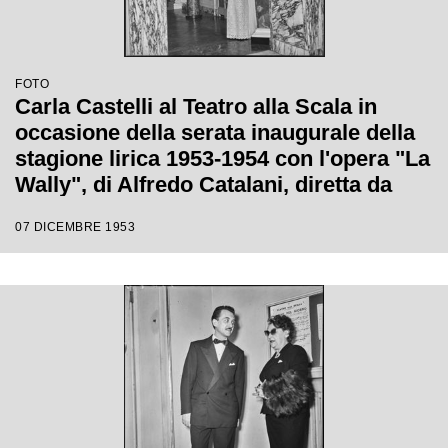
FOTO
Carla Castelli al Teatro alla Scala in
occasione della serata inaugurale della
stagione lirica 1953-1954 con l'opera "La
Wally", di Alfredo Catalani, diretta da
Carlo Maria Giulini, con la regia di
07 DICEMBRE 1953
Tatiana Pavlova