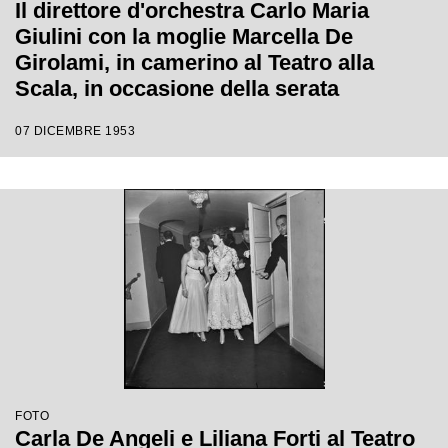
Il direttore d'orchestra Carlo Maria
Giulini con la moglie Marcella De
Girolami, in camerino al Teatro alla
Scala, in occasione della serata
inaugurale della stagione lirica 1953-
07 DICEMBRE 1953
1954 con l'opera "La Wally", di Alfredo
Catalani, con la regia di Tatiana Pavlova
e la direzione di Giulini stesso
FOTO
Carla De Angeli e Liliana Forti al Teatro