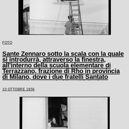
FOTO
Sante Zennaro sotto la scala con la quale
si introdurrà, attraverso la finestra,
all'interno della scuola elementare di
Terrazzano, frazione di Rho in provincia
di Milano, dove i due fratelli Santato
tengono in ostaggio i bambini e le tre
maestre
10 OTTOBRE 1956