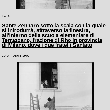
FOTO
Sante Zennaro sotto la scala con la quale
si introdurrà, attraverso la finestra,
all'interno della scuola elementare di
Terrazzano, frazione di Rho in provincia
di Milano, dove i due fratelli Santato
tengono in ostaggio i bambini e le tre
maestre
10 OTTOBRE 1956