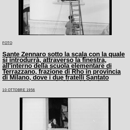
FOTO
Sante Zennaro sotto la scala con la quale
si introdurrà, attraverso la finestra,
all'interno della scuola elementare di
Terrazzano, frazione di Rho in provincia
di Milano, dove i due fratelli Santato
tengono in ostaggio i bambini e le tre
maestre
10 OTTOBRE 1956