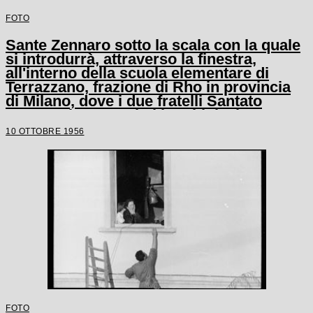
FOTO
Sante Zennaro sotto la scala con la quale
si introdurrà, attraverso la finestra,
all'interno della scuola elementare di
Terrazzano, frazione di Rho in provincia
di Milano, dove i due fratelli Santato
tengono in ostaggio i bambini e le tre
maestre
10 OTTOBRE 1956
FOTO