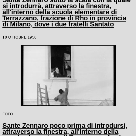
si introdurrà, attraverso la finestra,
all'interno della scuola elementare di
Terrazzano, frazione di Rho in provincia
di Milano, dove i due fratelli Santato
tengono in ostaggio i bambini e le tre
maestre
10 OTTOBRE 1956
FOTO
Sante Zennaro poco prima di introdursi,
attraverso la finestra, all'interno della