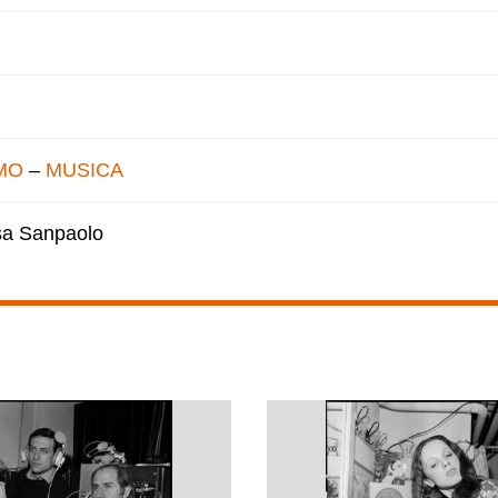
MO
–
MUSICA
esa Sanpaolo