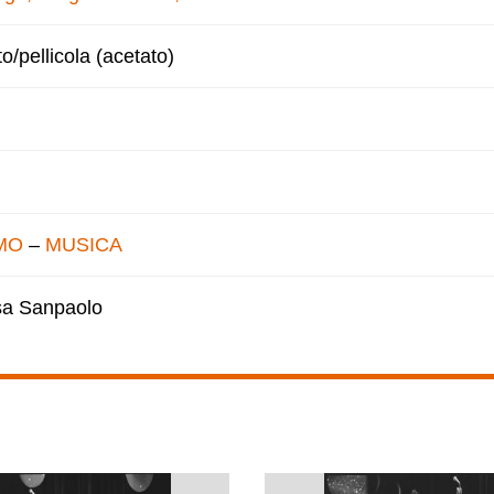
to/pellicola (acetato)
MO
–
MUSICA
esa Sanpaolo