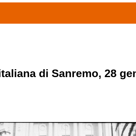
(current)
home
Chi siamo
Archivio Publifoto
Mostre
 italiana di Sanremo, 28 g