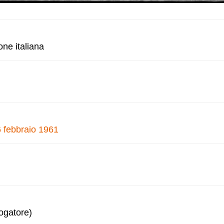
one italiana
6 febbraio 1961
logatore)