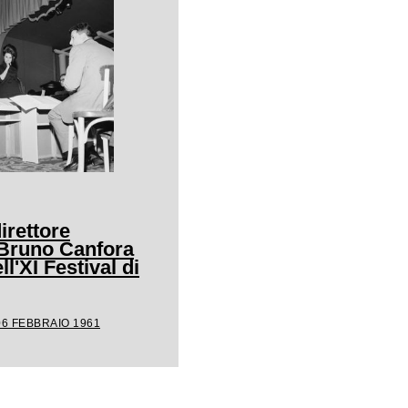
irettore
 Bruno Canfora
ll'XI Festival di
06 FEBBRAIO 1961