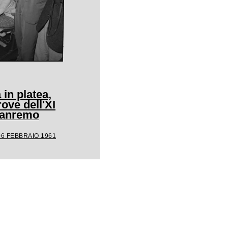
 in platea,
rove dell'XI
 Sanremo
06 FEBBRAIO 1961