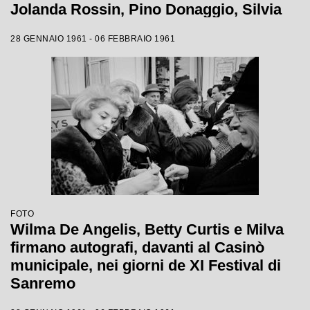
Jolanda Rossin, Pino Donaggio, Silvia
Guidi, Little Tony, Nadia Liani, Tony
28 GENNAIO 1961 - 06 FEBBRAIO 1961
Renis e Betty Curtis
FOTO
Wilma De Angelis, Betty Curtis e Milva
firmano autografi, davanti al Casinò
municipale, nei giorni de XI Festival di
Sanremo