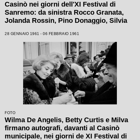
Casinò nei giorni dell'XI Festival di
Sanremo: da sinistra Rocco Granata,
Jolanda Rossin, Pino Donaggio, Silvia
Guidi, Little Tony, Nadia Liani, Tony
28 GENNAIO 1961 - 06 FEBBRAIO 1961
Renis e Betty Curtis
FOTO
Wilma De Angelis, Betty Curtis e Milva
firmano autografi, davanti al Casinò
municipale, nei giorni de XI Festival di