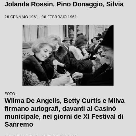
Jolanda Rossin, Pino Donaggio, Silvia
Guidi, Little Tony, Nadia Liani, Tony
28 GENNAIO 1961 - 06 FEBBRAIO 1961
Renis e Betty Curtis
FOTO
Wilma De Angelis, Betty Curtis e Milva
firmano autografi, davanti al Casinò
municipale, nei giorni de XI Festival di
Sanremo