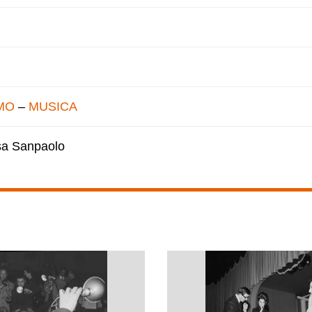
MO
–
MUSICA
esa Sanpaolo