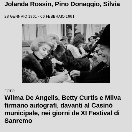
Jolanda Rossin, Pino Donaggio, Silvia
Guidi, Little Tony, Nadia Liani, Tony
28 GENNAIO 1961 - 06 FEBBRAIO 1961
Renis e Betty Curtis
FOTO
Wilma De Angelis, Betty Curtis e Milva
firmano autografi, davanti al Casinò
municipale, nei giorni de XI Festival di
Sanremo