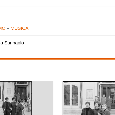
MO
–
MUSICA
esa Sanpaolo