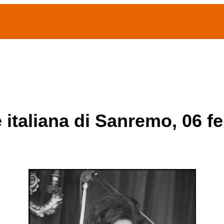
(current)
home
Chi siamo
Archivio Publifoto
Mostre
e italiana di Sanremo, 06 f