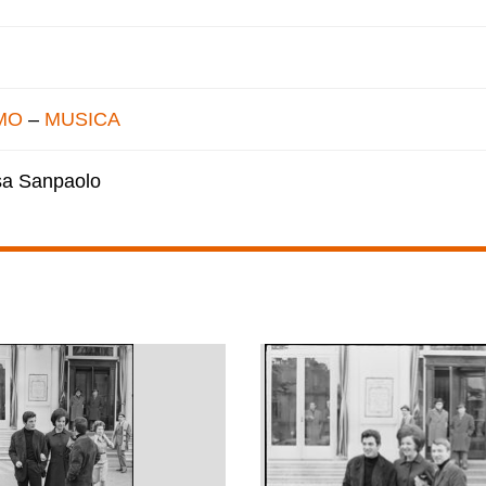
MO
–
MUSICA
esa Sanpaolo