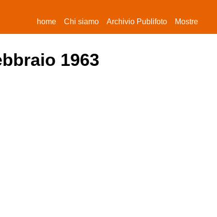
(current)
home
Chi siamo
Archivio Publifoto
Mostre
febbraio 1963