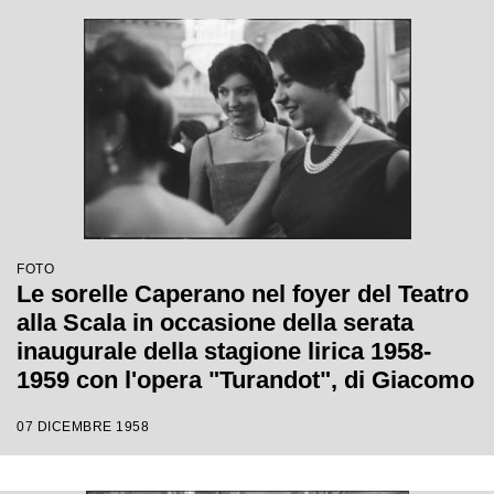
FOTO
Le sorelle Caperano nel foyer del Teatro
alla Scala in occasione della serata
inaugurale della stagione lirica 1958-
1959 con l'opera "Turandot", di Giacomo
Puccini, diretta da Antonino Votto, con la
07 DICEMBRE 1958
regia di Margherita Wallmann