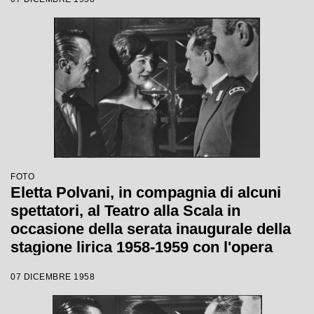
da Antonino Votto con la regia di
Margherita Wallmann
FOTO
Eletta Polvani, in compagnia di alcuni
spettatori, al Teatro alla Scala in
occasione della serata inaugurale della
stagione lirica 1958-1959 con l'opera
"Turandot", di Giacomo Puccini, diretta
07 DICEMBRE 1958
da Antonino Votto con la regia di
Margherita Wallmann