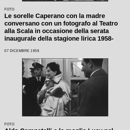
FOTO
Le sorelle Caperano con la madre
conversano con un fotografo al Teatro
alla Scala in occasione della serata
inaugurale della stagione lirica 1958-
1959 con l'opera "Turandot", di Giacomo
07 DICEMBRE 1958
Puccini, diretta da Antonino Votto con la
regia di Margherita Wallmann
FOTO