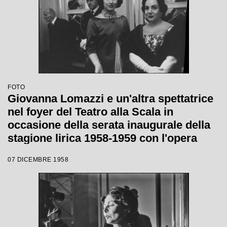
FOTO
Giovanna Lomazzi e un'altra spettatrice
nel foyer del Teatro alla Scala in
occasione della serata inaugurale della
stagione lirica 1958-1959 con l'opera
"Turandot", di Giacomo Puccini, diretta
07 DICEMBRE 1958
da Antonino Votto, con la regia di
Margherita Wallmann