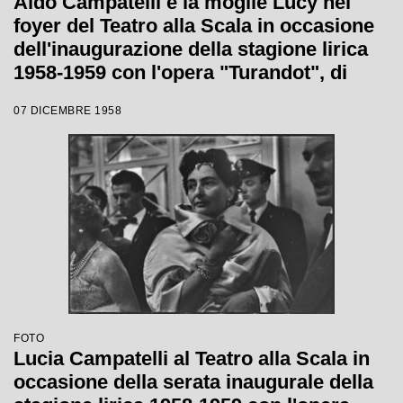
Aldo Campatelli e la moglie Lucy nel
foyer del Teatro alla Scala in occasione
dell'inaugurazione della stagione lirica
1958-1959 con l'opera "Turandot", di
Giacomo Puccini, diretta da Antonino
07 DICEMBRE 1958
Votto, con la regia di Margherita
Wallmann
FOTO
Lucia Campatelli al Teatro alla Scala in
occasione della serata inaugurale della