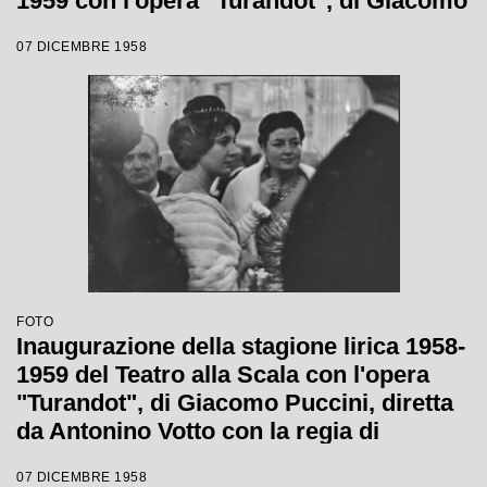
1959 con l'opera "Turandot", di Giacomo
Puccini, diretta da Antonino Votto con la
07 DICEMBRE 1958
regia di Margherita Wallmann
FOTO
Inaugurazione della stagione lirica 1958-
1959 del Teatro alla Scala con l'opera
"Turandot", di Giacomo Puccini, diretta
da Antonino Votto con la regia di
Margherita Wallmann
07 DICEMBRE 1958