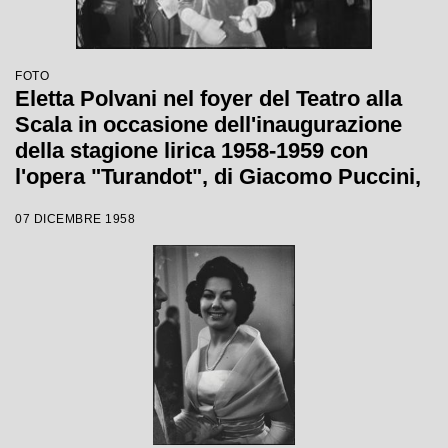
FOTO
Eletta Polvani nel foyer del Teatro alla
Scala in occasione dell'inaugurazione
della stagione lirica 1958-1959 con
l'opera "Turandot", di Giacomo Puccini,
diretta da Antonino Votto, con la regia di
07 DICEMBRE 1958
Margherita Wallmann