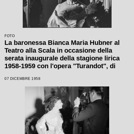
FOTO
La baronessa Bianca Maria Hubner al
Teatro alla Scala in occasione della
serata inaugurale della stagione lirica
1958-1959 con l'opera "Turandot", di
Giacomo Puccini, diretta da Antonino
07 DICEMBRE 1958
Votto con la regia di Margherita
Wallmann