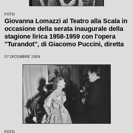
FOTO
Giovanna Lomazzi al Teatro alla Scala in
occasione della serata inaugurale della
stagione lirica 1958-1959 con l'opera
"Turandot", di Giacomo Puccini, diretta
da Antonino Votto con la regia di
07 DICEMBRE 1958
Margherita Wallmann
FOTO