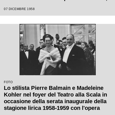
di Giacomo Puccini, diretta da Antonino
07 DICEMBRE 1958
Votto con la regia di Margherita
Wallmann
FOTO
Lo stilista Pierre Balmain e Madeleine
Kohler nel foyer del Teatro alla Scala in
occasione della serata inaugurale della
stagione lirica 1958-1959 con l'opera
"Turandot", di Giacomo Puccini, diretta