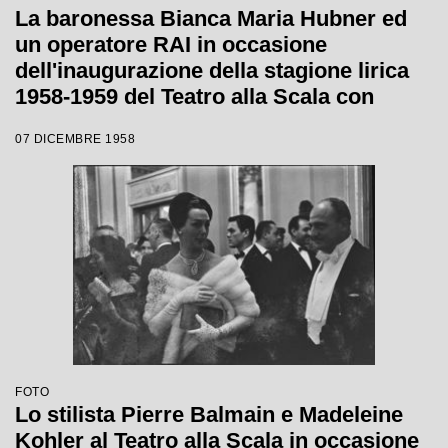
La baronessa Bianca Maria Hubner ed
un operatore RAI in occasione
dell'inaugurazione della stagione lirica
1958-1959 del Teatro alla Scala con
l'opera "Turandot", di Giacomo Puccini,
07 DICEMBRE 1958
diretta da Antonino Votto, con la regia di
Margherita Wallmann
FOTO
Lo stilista Pierre Balmain e Madeleine
Kohler al Teatro alla Scala in occasione