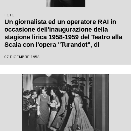
FOTO
Un giornalista ed un operatore RAI in
occasione dell'inaugurazione della
stagione lirica 1958-1959 del Teatro alla
Scala con l'opera "Turandot", di
Giacomo Puccini, diretta da Antonino
07 DICEMBRE 1958
Votto, con la regia di Margherita
Wallmann