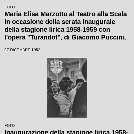
FOTO
Maria Elisa Marzotto al Teatro alla Scala
in occasione della serata inaugurale
della stagione lirica 1958-1959 con
l'opera "Turandot", di Giacomo Puccini,
diretta da Antonino Votto con la regia di
07 DICEMBRE 1958
Margherita Wallmann
FOTO
Inaugurazione della stagione lirica 1958-