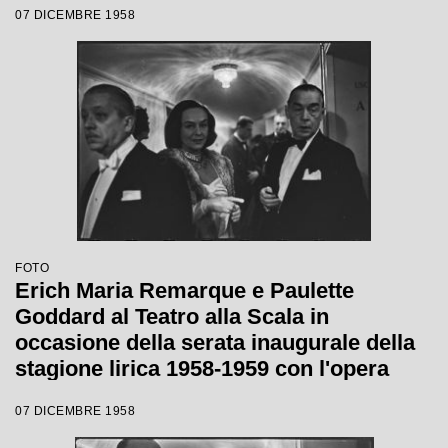
07 DICEMBRE 1958
da Antonino Votto, con la regia di
Margherita Wallmann
FOTO
Erich Maria Remarque e Paulette
Goddard al Teatro alla Scala in
occasione della serata inaugurale della
stagione lirica 1958-1959 con l'opera
"Turandot", di Giacomo Puccini, diretta
07 DICEMBRE 1958
da Antonino Votto con la regia di
Margherita Wallmann