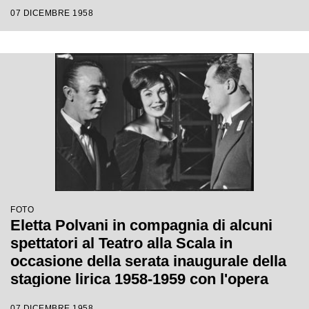
da Antonino Votto con la regia di
07 DICEMBRE 1958
Margherita Wallmann
FOTO
Eletta Polvani in compagnia di alcuni
spettatori al Teatro alla Scala in
occasione della serata inaugurale della
stagione lirica 1958-1959 con l'opera
"Turandot", di Giacomo Puccini, diretta
07 DICEMBRE 1958