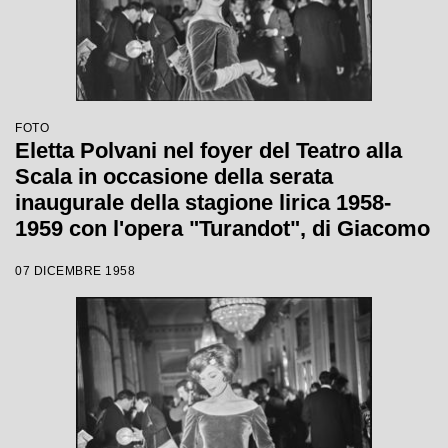
FOTO
Eletta Polvani nel foyer del Teatro alla
Scala in occasione della serata
inaugurale della stagione lirica 1958-
1959 con l'opera "Turandot", di Giacomo
Puccini, diretta da Antonino Votto con la
07 DICEMBRE 1958
regia di Margherita Wallmann