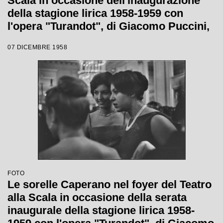
Scala in occasione dell'inaugurazione
della stagione lirica 1958-1959 con
l'opera "Turandot", di Giacomo Puccini,
diretta da Antonino Votto, con la regia di
07 DICEMBRE 1958
Margherita Wallmann
FOTO
Le sorelle Caperano nel foyer del Teatro
alla Scala in occasione della serata
inaugurale della stagione lirica 1958-