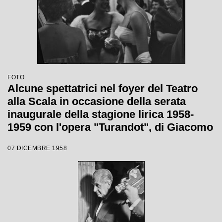
FOTO
Alcune spettatrici nel foyer del Teatro
alla Scala in occasione della serata
inaugurale della stagione lirica 1958-
1959 con l'opera "Turandot", di Giacomo
Puccini, diretta da Antonino Votto con la
07 DICEMBRE 1958
regia di Margherita Wallmann