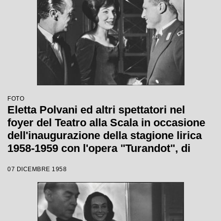
FOTO
Eletta Polvani ed altri spettatori nel
foyer del Teatro alla Scala in occasione
dell'inaugurazione della stagione lirica
1958-1959 con l'opera "Turandot", di
Giacomo Puccini, diretta da Antonino
07 DICEMBRE 1958
Votto, con la regia di Margherita
Wallmann