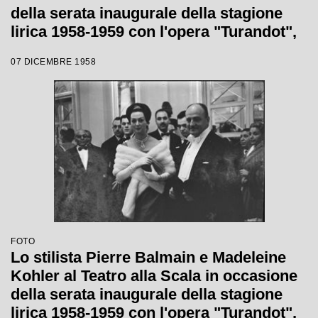
della serata inaugurale della stagione
lirica 1958-1959 con l'opera "Turandot",
di Giacomo Puccini, diretta da Antonino
07 DICEMBRE 1958
Votto con la regia di Margherita
Wallmann
FOTO
Lo stilista Pierre Balmain e Madeleine
Kohler al Teatro alla Scala in occasione
della serata inaugurale della stagione
lirica 1958-1959 con l'opera "Turandot",