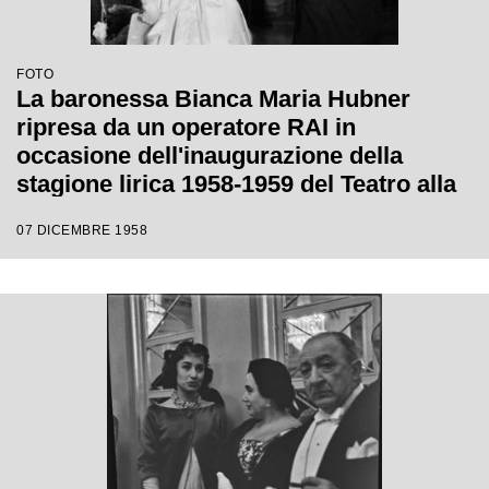
FOTO
La baronessa Bianca Maria Hubner
ripresa da un operatore RAI in
occasione dell'inaugurazione della
stagione lirica 1958-1959 del Teatro alla
Scala con l'opera "Turandot", di
07 DICEMBRE 1958
Giacomo Puccini, diretta da Antonino
Votto, con la regia di Margherita
Wallmann