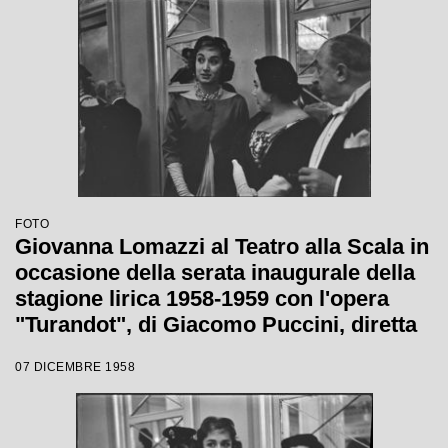
FOTO
Giovanna Lomazzi al Teatro alla Scala in
occasione della serata inaugurale della
stagione lirica 1958-1959 con l'opera
"Turandot", di Giacomo Puccini, diretta
da Antonino Votto con la regia di
07 DICEMBRE 1958
Margherita Wallmann