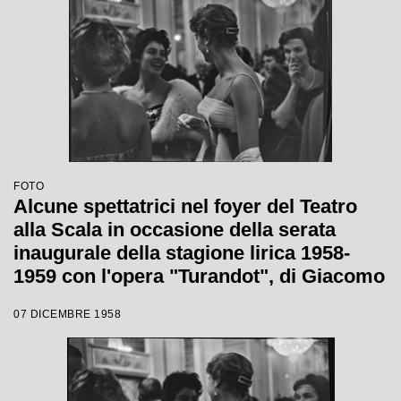
FOTO
Alcune spettatrici nel foyer del Teatro
alla Scala in occasione della serata
inaugurale della stagione lirica 1958-
1959 con l'opera "Turandot", di Giacomo
Puccini, diretta da Antonino Votto con la
07 DICEMBRE 1958
regia di Margherita Wallmann