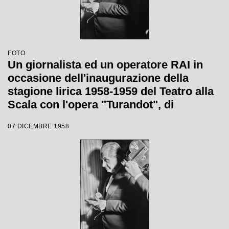
FOTO
Un giornalista ed un operatore RAI in
occasione dell'inaugurazione della
stagione lirica 1958-1959 del Teatro alla
Scala con l'opera "Turandot", di
Giacomo Puccini, diretta da Antonino
07 DICEMBRE 1958
Votto, con la regia di Margherita
Wallmann