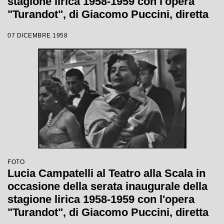
stagione lirica 1958-1959 con l'opera
"Turandot", di Giacomo Puccini, diretta
da Antonino Votto con la regia di
07 DICEMBRE 1958
Margherita Wallmann
FOTO
Lucia Campatelli al Teatro alla Scala in
occasione della serata inaugurale della
stagione lirica 1958-1959 con l'opera
"Turandot", di Giacomo Puccini, diretta