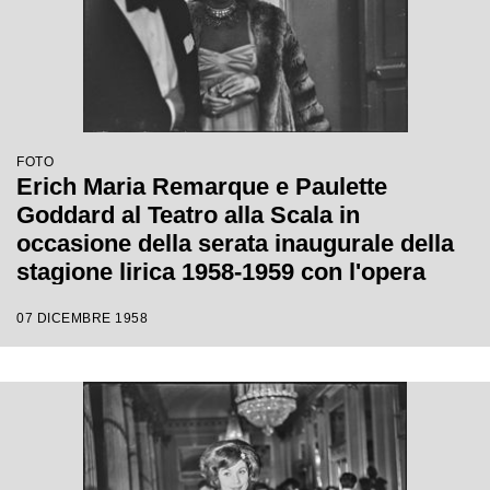
FOTO
Erich Maria Remarque e Paulette
Goddard al Teatro alla Scala in
occasione della serata inaugurale della
stagione lirica 1958-1959 con l'opera
"Turandot", di Giacomo Puccini, diretta
07 DICEMBRE 1958
da Antonino Votto con la regia di
Margherita Wallmann