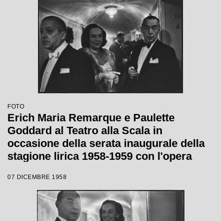
FOTO
Erich Maria Remarque e Paulette
Goddard al Teatro alla Scala in
occasione della serata inaugurale della
stagione lirica 1958-1959 con l'opera
"Turandot", di Giacomo Puccini, diretta
07 DICEMBRE 1958
da Antonino Votto con la regia di
Margherita Wallmann