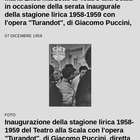
in occasione della serata inaugurale
della stagione lirica 1958-1959 con
l'opera "Turandot", di Giacomo Puccini,
diretta da Antonino Votto con la regia di
07 DICEMBRE 1958
Margherita Wallmann
FOTO
Inaugurazione della stagione lirica 1958-
1959 del Teatro alla Scala con l'opera
"Turandot", di Giacomo Puccini, diretta