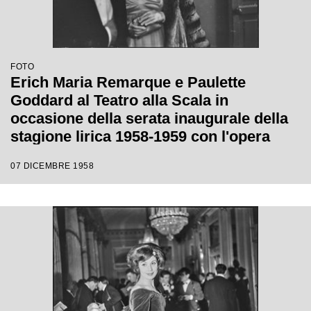
FOTO
Erich Maria Remarque e Paulette
Goddard al Teatro alla Scala in
occasione della serata inaugurale della
stagione lirica 1958-1959 con l'opera
"Turandot", di Giacomo Puccini, diretta
07 DICEMBRE 1958
da Antonino Votto con la regia di
Margherita Wallmann