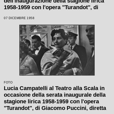
dell'inaugurazione della stagione lirica
1958-1959 con l'opera "Turandot", di
Giacomo Puccini, diretta da Antonino
07 DICEMBRE 1958
Votto, con la regia di Margherita
Wallmann
FOTO
Lucia Campatelli al Teatro alla Scala in
occasione della serata inaugurale della
stagione lirica 1958-1959 con l'opera
"Turandot", di Giacomo Puccini, diretta