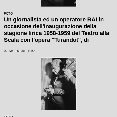
FOTO
Un giornalista ed un operatore RAI in
occasione dell'inaugurazione della
stagione lirica 1958-1959 del Teatro alla
Scala con l'opera "Turandot", di
Giacomo Puccini, diretta da Antonino
07 DICEMBRE 1958
Votto, con la regia di Margherita
Wallmann