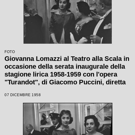
FOTO
Giovanna Lomazzi al Teatro alla Scala in
occasione della serata inaugurale della
stagione lirica 1958-1959 con l'opera
"Turandot", di Giacomo Puccini, diretta
da Antonino Votto con la regia di
07 DICEMBRE 1958
Margherita Wallmann