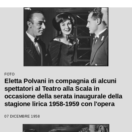
FOTO
Eletta Polvani in compagnia di alcuni
spettatori al Teatro alla Scala in
occasione della serata inaugurale della
stagione lirica 1958-1959 con l'opera
"Turandot", di Giacomo Puccini, diretta
07 DICEMBRE 1958
da Antonino Votto con la regia di
Margherita Wallmann