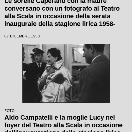
Le sorelle Caperano con la madre
conversano con un fotografo al Teatro
alla Scala in occasione della serata
inaugurale della stagione lirica 1958-
1959 con l'opera "Turandot", di Giacomo
07 DICEMBRE 1958
Puccini, diretta da Antonino Votto con la
regia di Margherita Wallmann
FOTO
Aldo Campatelli e la moglie Lucy nel
foyer del Teatro alla Scala in occasione