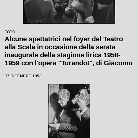
FOTO
Alcune spettatrici nel foyer del Teatro
alla Scala in occasione della serata
inaugurale della stagione lirica 1958-
1959 con l'opera "Turandot", di Giacomo
Puccini, diretta da Antonino Votto con la
07 DICEMBRE 1958
regia di Margherita Wallmann