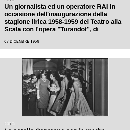
FOTO
Un giornalista ed un operatore RAI in
occasione dell'inaugurazione della
stagione lirica 1958-1959 del Teatro alla
Scala con l'opera "Turandot", di
Giacomo Puccini, diretta da Antonino
07 DICEMBRE 1958
Votto, con la regia di Margherita
Wallmann
FOTO