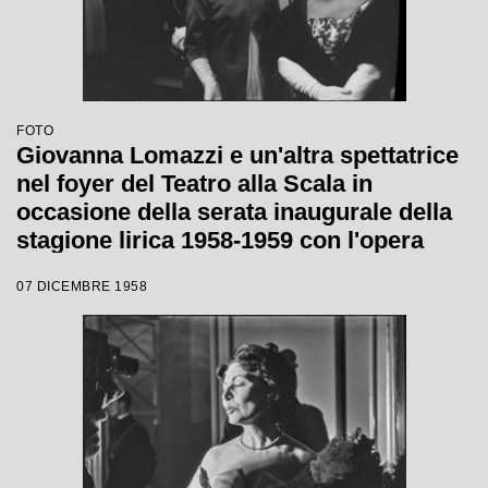
FOTO
Giovanna Lomazzi e un'altra spettatrice
nel foyer del Teatro alla Scala in
occasione della serata inaugurale della
stagione lirica 1958-1959 con l'opera
"Turandot", di Giacomo Puccini, diretta
07 DICEMBRE 1958
da Antonino Votto, con la regia di
Margherita Wallmann