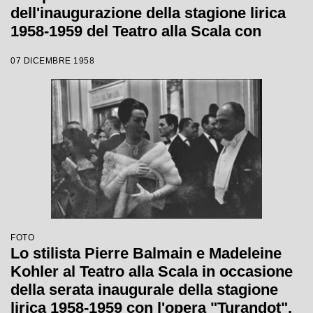
dell'inaugurazione della stagione lirica
1958-1959 del Teatro alla Scala con
l'opera "Turandot", di Giacomo Puccini,
07 DICEMBRE 1958
diretta da Antonino Votto, con la regia di
Margherita Wallmann
FOTO
Lo stilista Pierre Balmain e Madeleine
Kohler al Teatro alla Scala in occasione
della serata inaugurale della stagione
lirica 1958-1959 con l'opera "Turandot",