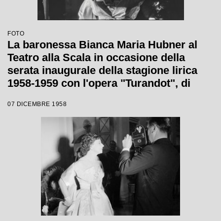
FOTO
La baronessa Bianca Maria Hubner al
Teatro alla Scala in occasione della
serata inaugurale della stagione lirica
1958-1959 con l'opera "Turandot", di
Giacomo Puccini, diretta da Antonino
07 DICEMBRE 1958
Votto con la regia di Margherita
Wallmann