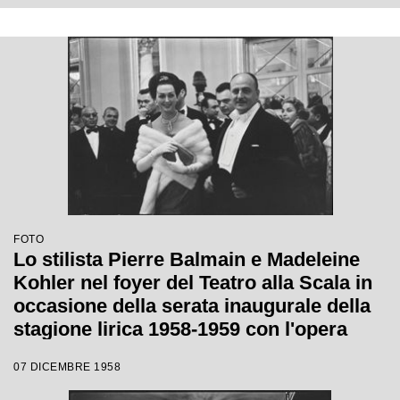
Wallmann
FOTO
Lo stilista Pierre Balmain e Madeleine
Kohler nel foyer del Teatro alla Scala in
occasione della serata inaugurale della
stagione lirica 1958-1959 con l'opera
"Turandot", di Giacomo Puccini, diretta
07 DICEMBRE 1958
da Antonino Votto, con la regia di
Margherita Wallmann