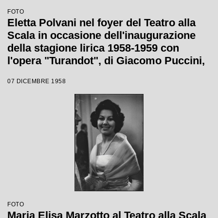
FOTO
Eletta Polvani nel foyer del Teatro alla
Scala in occasione dell'inaugurazione
della stagione lirica 1958-1959 con
l'opera "Turandot", di Giacomo Puccini,
diretta da Antonino Votto, con la regia di
07 DICEMBRE 1958
Margherita Wallmann
FOTO
Maria Elisa Marzotto al Teatro alla Scala