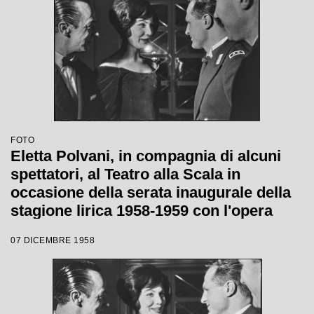
FOTO
Eletta Polvani, in compagnia di alcuni
spettatori, al Teatro alla Scala in
occasione della serata inaugurale della
stagione lirica 1958-1959 con l'opera
"Turandot", di Giacomo Puccini, diretta
07 DICEMBRE 1958
da Antonino Votto con la regia di
Margherita Wallmann