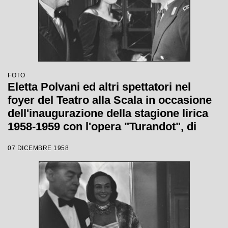
FOTO
Eletta Polvani ed altri spettatori nel
foyer del Teatro alla Scala in occasione
dell'inaugurazione della stagione lirica
1958-1959 con l'opera "Turandot", di
Giacomo Puccini, diretta da Antonino
07 DICEMBRE 1958
Votto, con la regia di Margherita
Wallmann