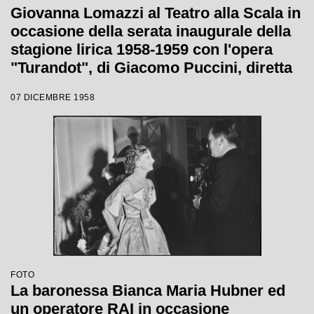
Giovanna Lomazzi al Teatro alla Scala in
occasione della serata inaugurale della
stagione lirica 1958-1959 con l'opera
"Turandot", di Giacomo Puccini, diretta
da Antonino Votto con la regia di
07 DICEMBRE 1958
Margherita Wallmann
FOTO
La baronessa Bianca Maria Hubner ed
un operatore RAI in occasione