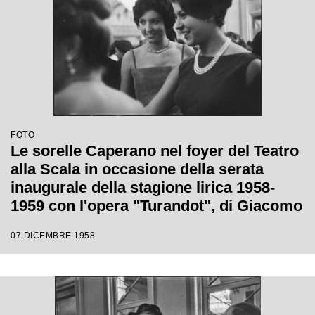
FOTO
Le sorelle Caperano nel foyer del Teatro
alla Scala in occasione della serata
inaugurale della stagione lirica 1958-
1959 con l'opera "Turandot", di Giacomo
Puccini, diretta da Antonino Votto, con la
07 DICEMBRE 1958
regia di Margherita Wallmann