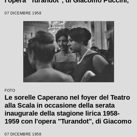
l'opera "Turandot", di Giacomo Puccini,
diretta da Antonino Votto, con la regia di
07 DICEMBRE 1958
Margherita Wallmann
FOTO
Le sorelle Caperano nel foyer del Teatro
alla Scala in occasione della serata
inaugurale della stagione lirica 1958-
1959 con l'opera "Turandot", di Giacomo
Puccini, diretta da Antonino Votto con la
07 DICEMBRE 1958