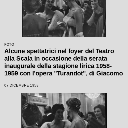
FOTO
Alcune spettatrici nel foyer del Teatro
alla Scala in occasione della serata
inaugurale della stagione lirica 1958-
1959 con l'opera "Turandot", di Giacomo
Puccini, diretta da Antonino Votto con la
07 DICEMBRE 1958
regia di Margherita Wallmann