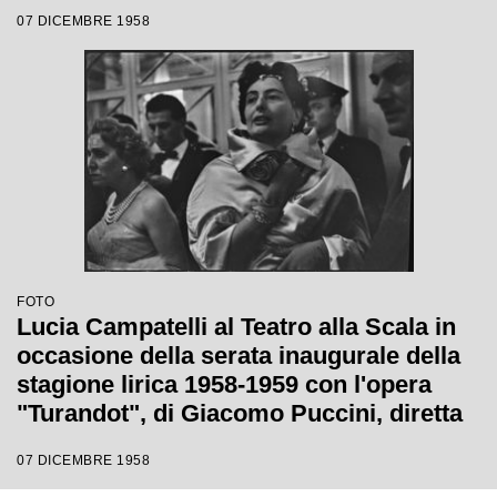
da Antonino Votto con la regia di
07 DICEMBRE 1958
Margherita Wallmann
FOTO
Lucia Campatelli al Teatro alla Scala in
occasione della serata inaugurale della
stagione lirica 1958-1959 con l'opera
"Turandot", di Giacomo Puccini, diretta
da Antonino Votto con la regia di
07 DICEMBRE 1958
Margherita Wallmann