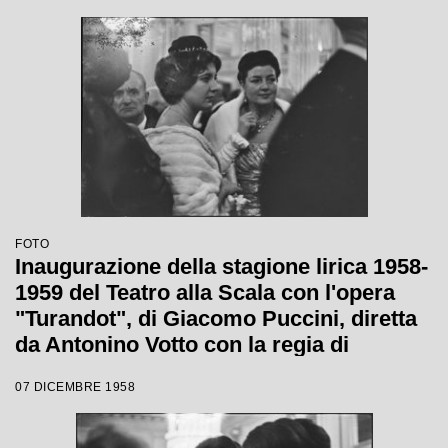
regia di Margherita Wallmann
FOTO
Inaugurazione della stagione lirica 1958-
1959 del Teatro alla Scala con l'opera
"Turandot", di Giacomo Puccini, diretta
da Antonino Votto con la regia di
Margherita Wallmann
07 DICEMBRE 1958