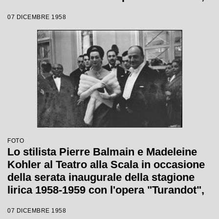
di Giacomo Puccini, diretta da Antonino
07 DICEMBRE 1958
Votto con la regia di Margherita
Wallmann
FOTO
Lo stilista Pierre Balmain e Madeleine
Kohler al Teatro alla Scala in occasione
della serata inaugurale della stagione
lirica 1958-1959 con l'opera "Turandot",
di Giacomo Puccini, diretta da Antonino
07 DICEMBRE 1958
Votto con la regia di Margherita