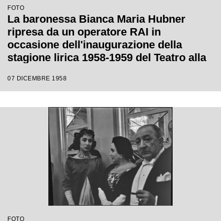
FOTO
La baronessa Bianca Maria Hubner
ripresa da un operatore RAI in
occasione dell'inaugurazione della
stagione lirica 1958-1959 del Teatro alla
Scala con l'opera "Turandot", di
07 DICEMBRE 1958
Giacomo Puccini, diretta da Antonino
Votto, con la regia di Margherita
Wallmann
FOTO