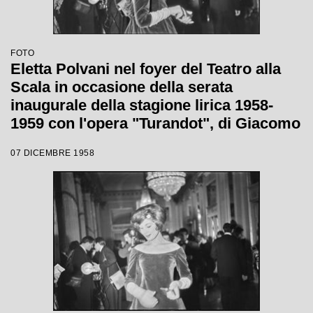
FOTO
Eletta Polvani nel foyer del Teatro alla
Scala in occasione della serata
inaugurale della stagione lirica 1958-
1959 con l'opera "Turandot", di Giacomo
Puccini, diretta da Antonino Votto con la
07 DICEMBRE 1958
regia di Margherita Wallmann