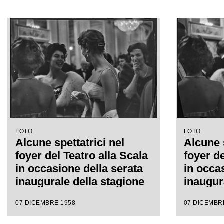
FOTO
FOTO
Alcune spettatrici nel
Alcune s
foyer del Teatro alla Scala
foyer de
in occasione della serata
in occa
inaugurale della stagione
inaugur
lirica 1958-1959 con
lirica 
07 DICEMBRE 1958
07 DICEMBR
l'opera "Turandot", di
l'opera 
Giacomo Puccini, diretta
Giacomo