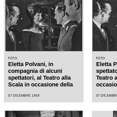
da Antonino Votto, con la
regia d
regia di Margherita
Wallma
Wallmann
FOTO
FOTO
Eletta Polvani, in
Eletta P
compagnia di alcuni
spettato
spettatori, al Teatro alla
Teatro a
Scala in occasione della
occasi
serata inaugurale della
dell'in
07 DICEMBRE 1958
07 DICEMBR
stagione lirica 1958-1959
stagion
con l'opera "Turandot", di
con l'o
Giacomo Puccini, diretta
Giacomo