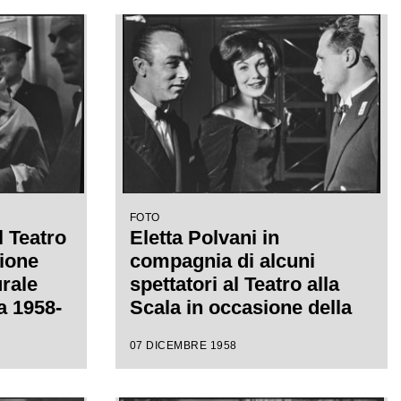
iretta
Giacomo Puccini, diretta
 con la
da Antonino Votto con la
a
regia di Margherita
Wallmann
FOTO
l Teatro
Eletta Polvani in
sione
compagnia di alcuni
urale
spettatori al Teatro alla
ca 1958-
Scala in occasione della
serata inaugurale della
07 DICEMBRE 1958
acomo
stagione lirica 1958-1959
con l'opera "Turandot", di
 la
Giacomo Puccini, diretta