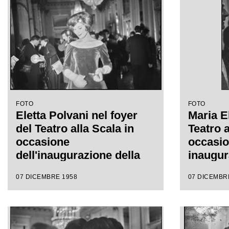
da Antonino Votto con la
da Anto
regia di Margherita
regia d
Wallmann
Wallma
FOTO
FOTO
Eletta Polvani nel foyer
Maria E
del Teatro alla Scala in
Teatro a
occasione
occasio
dell'inaugurazione della
inaugur
stagione lirica 1958-1959
lirica 
07 DICEMBRE 1958
07 DICEMBR
con l'opera "Turandot", di
l'opera 
Giacomo Puccini, diretta
Giacomo
da Antonino Votto, con la
da Anto
regia di Margherita
regia d