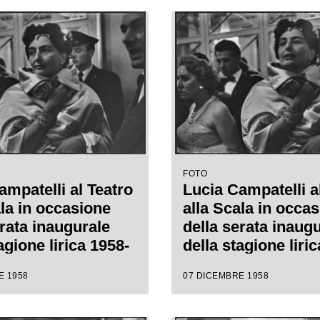
nino Votto con la
Giacomo Puccini, d
i Margherita
da Antonino Votto,
nn
regia di Margherit
Wallmann
FOTO
ampatelli al Teatro
Lucia Campatelli a
ala in occasione
alla Scala in occa
erata inaugurale
della serata inaug
agione lirica 1958-
della stagione liri
n l'opera
1959 con l'opera
E 1958
07 DICEMBRE 1958
ot", di Giacomo
"Turandot", di Gi
 diretta da
Puccini, diretta da
o Votto con la
Antonino Votto con