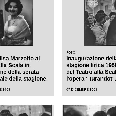
nino Votto, con la
da Antonino Votto 
i Margherita
regia di Margherit
nn
Wallmann
FOTO
lisa Marzotto al
Inaugurazione dell
lla Scala in
stagione lirica 19
ne della serata
del Teatro alla Sca
ale della stagione
l'opera "Turandot",
1958-1959 con
Giacomo Puccini, d
E 1958
07 DICEMBRE 1958
"Turandot", di
da Antonino Votto 
 Puccini, diretta
regia di Margherit
nino Votto con la
Wallmann
i Margherita