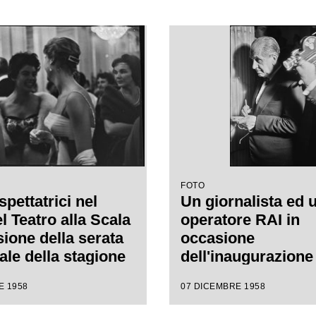
FOTO
pettatrici nel
Un giornalista ed 
l Teatro alla Scala
operatore RAI in
sione della serata
occasione
ale della stagione
dell'inaugurazione
1958-1959 con
stagione lirica 19
E 1958
07 DICEMBRE 1958
"Turandot", di
del Teatro alla Sca
 Puccini, diretta
l'opera "Turandot",