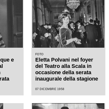
a
da Antonino Votto con la
regia di Margherita
Wallmann
FOTO
rque e
Eletta Polvani nel foyer
al
del Teatro alla Scala in
n
occasione della serata
rata
inaugurale della stagione
tagione
lirica 1958-1959 con
07 DICEMBRE 1958
on
l'opera "Turandot", di
 di
Giacomo Puccini, diretta
iretta
da Antonino Votto con la