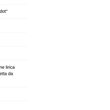
dot"
e lirica
etta da