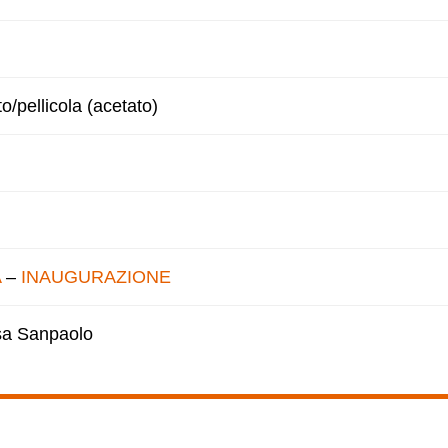
to/pellicola (acetato)
A
–
INAUGURAZIONE
esa Sanpaolo