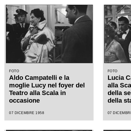
da Antonino Votto con la
da Anto
regia di Margherita
regia d
Wallmann
Wallma
FOTO
FOTO
Aldo Campatelli e la
Lucia C
moglie Lucy nel foyer del
alla Sc
Teatro alla Scala in
della s
occasione
della st
dell'inaugurazione della
1959 co
07 DICEMBRE 1958
07 DICEMBR
stagione lirica 1958-1959
"Turand
con l'opera "Turandot", di
Puccini,
Giacomo Puccini, diretta
Antonin