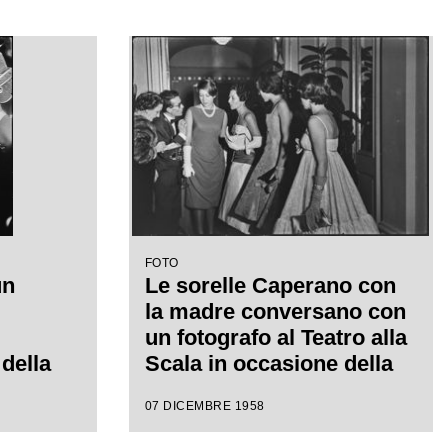
FOTO
un
Le sorelle Caperano con
la madre conversano con
un fotografo al Teatro alla
 della
Scala in occasione della
58-1959
serata inaugurale della
07 DICEMBRE 1958
la con
stagione lirica 1958-1959
 di
con l'opera "Turandot", di