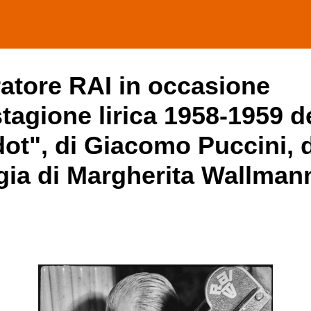
ratore RAI in occasione
tagione lirica 1958-1959 de
ot", di Giacomo Puccini, d
gia di Margherita Wallman