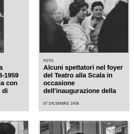
con la
regia di Margherita
a
Wallmann
FOTO
a
Alcuni spettatori nel foyer
58-1959
del Teatro alla Scala in
la con
occasione
 di
dell'inaugurazione della
iretta
stagione lirica 1958-1959
07 DICEMBRE 1958
con la
con l'opera "Turandot", di
a
Giacomo Puccini, diretta
da Antonino Votto, con la
regia di Margherita