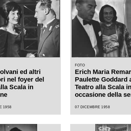
i Margherita
regia di Margherit
nn
Wallmann
FOTO
olvani ed altri
Erich Maria Rema
ri nel foyer del
Paulette Goddard 
lla Scala in
Teatro alla Scala i
one
occasione della se
augurazione della
inaugurale della s
E 1958
07 DICEMBRE 1958
e lirica 1958-1959
lirica 1958-1959 c
pera "Turandot", di
l'opera "Turandot",
 Puccini, diretta
Giacomo Puccini, d