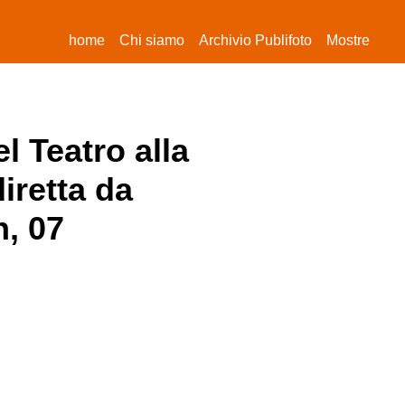
(current)
home
Chi siamo
Archivio Publifoto
Mostre
l Teatro alla
iretta da
n, 07