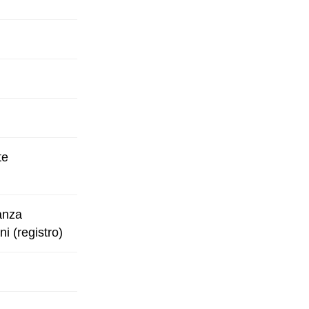
te
eanza
i (registro)