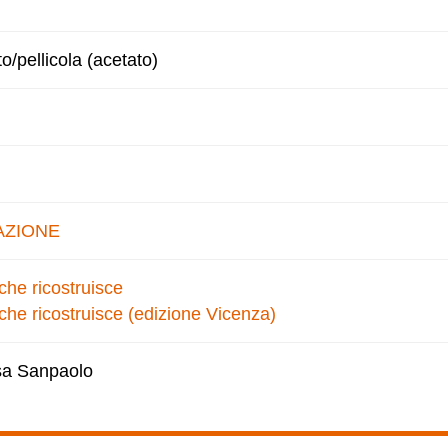
to/pellicola (acetato)
AZIONE
che ricostruisce
che ricostruisce (edizione Vicenza)
esa Sanpaolo