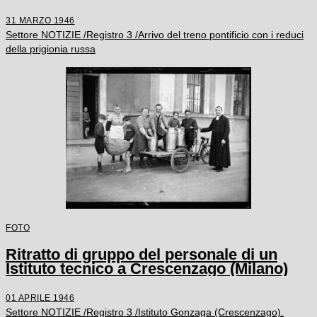
visibile la scritta "Napoli", "Mamme
credete ai vostri figli che hanno provato
31 MARZO 1946
cosa significa....meridionali"
Settore NOTIZIE /Registro 3 /Arrivo del treno pontificio con i reduci
della prigionia russa
FOTO
Ritratto di gruppo del personale di un
Istituto tecnico a Crescenzago (Milano)
01 APRILE 1946
Settore NOTIZIE /Registro 3 /Istituto Gonzaga (Crescenzago).