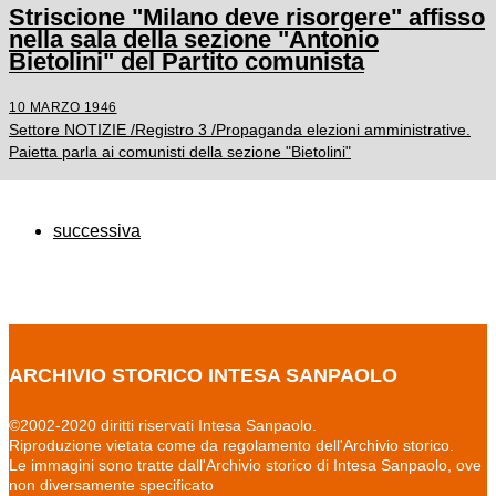
Striscione "Milano deve risorgere" affisso
nella sala della sezione "Antonio
Bietolini" del Partito comunista
10 MARZO 1946
Settore NOTIZIE /Registro 3 /Propaganda elezioni amministrative.
Paietta parla ai comunisti della sezione "Bietolini"
successiva
ARCHIVIO STORICO INTESA SANPAOLO
©2002-2020 diritti riservati Intesa Sanpaolo.
Riproduzione vietata come da regolamento dell'Archivio storico.
Le immagini sono tratte dall'Archivio storico di Intesa Sanpaolo, ove
non diversamente specificato