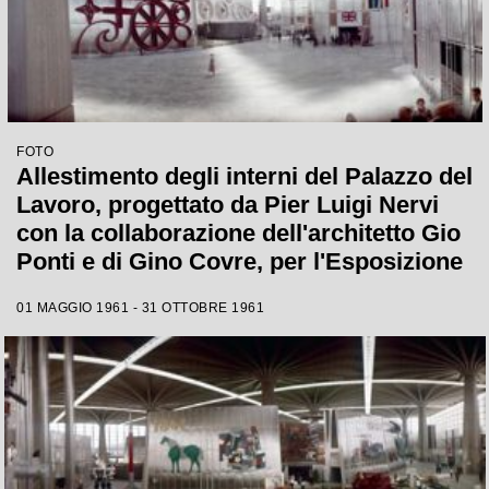
FOTO
Allestimento degli interni del Palazzo del
Lavoro, progettato da Pier Luigi Nervi
con la collaborazione dell'architetto Gio
Ponti e di Gino Covre, per l'Esposizione
Internazionale del Lavoro che si tenne a
01 MAGGIO 1961 - 31 OTTOBRE 1961
Torino dal 1 maggio al 31 ottobre 1961