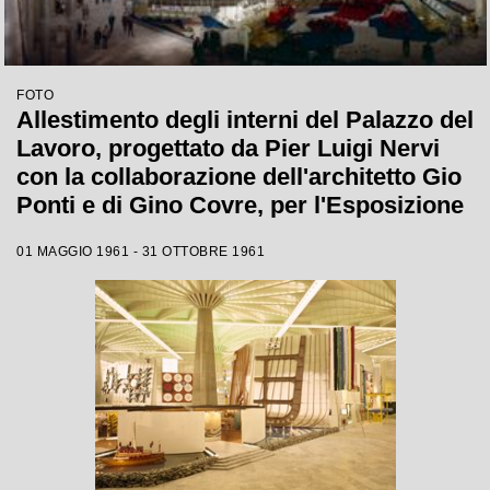
FOTO
Allestimento degli interni del Palazzo del
Lavoro, progettato da Pier Luigi Nervi
con la collaborazione dell'architetto Gio
Ponti e di Gino Covre, per l'Esposizione
Internazionale del Lavoro che si tenne a
01 MAGGIO 1961 - 31 OTTOBRE 1961
Torino dal 1 maggio al 31 ottobre 1961