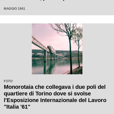
Internazionale del Lavoro che si tenne a
MAGGIO 1961
Torino dal 1 maggio al 31 ottobre 1961
FOTO
Monorotaia che collegava i due poli del
quartiere di Torino dove si svolse
l'Esposizione Internazionale del Lavoro
"Italia '61"