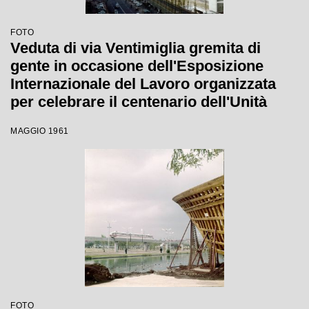
FOTO
Veduta di via Ventimiglia gremita di
gente in occasione dell'Esposizione
Internazionale del Lavoro organizzata
per celebrare il centenario dell'Unità
d'Italia che si tenne a Torino dal 1
MAGGIO 1961
maggio al 31 ottobre 1961
FOTO