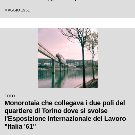
Internazionale del Lavoro che si tenne a
MAGGIO 1961
Torino dal 1 maggio al 31 ottobre 1961
FOTO
Monorotaia che collegava i due poli del
quartiere di Torino dove si svolse
l'Esposizione Internazionale del Lavoro
"Italia '61"