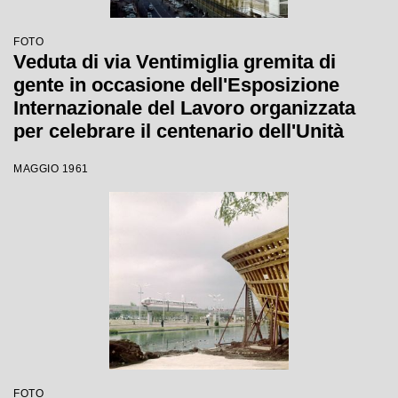
FOTO
Veduta di via Ventimiglia gremita di
gente in occasione dell'Esposizione
Internazionale del Lavoro organizzata
per celebrare il centenario dell'Unità
d'Italia che si tenne a Torino dal 1
MAGGIO 1961
maggio al 31 ottobre 1961
FOTO