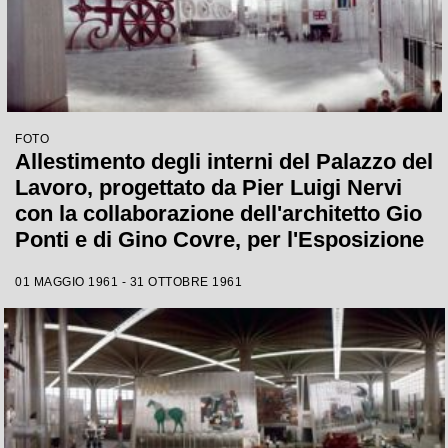
FOTO
Allestimento degli interni del Palazzo del
Lavoro, progettato da Pier Luigi Nervi
con la collaborazione dell'architetto Gio
Ponti e di Gino Covre, per l'Esposizione
Internazionale del Lavoro che si tenne a
01 MAGGIO 1961 - 31 OTTOBRE 1961
Torino dal 1 maggio al 31 ottobre 1961