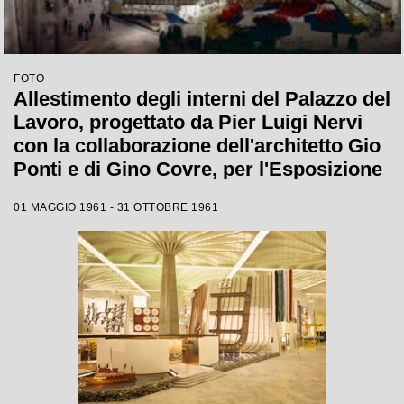
FOTO
Allestimento degli interni del Palazzo del
Lavoro, progettato da Pier Luigi Nervi
con la collaborazione dell'architetto Gio
Ponti e di Gino Covre, per l'Esposizione
Internazionale del Lavoro che si tenne a
01 MAGGIO 1961 - 31 OTTOBRE 1961
Torino dal 1 maggio al 31 ottobre 1961