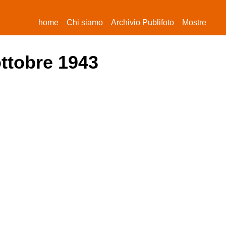
(current)
home
Chi siamo
Archivio Publifoto
Mostre
ottobre 1943