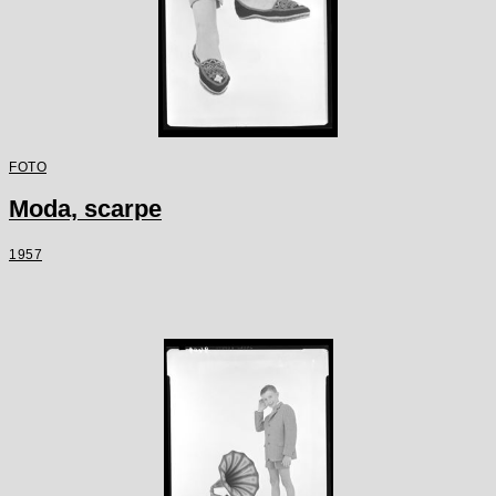
FOTO
Moda, scarpe
1957