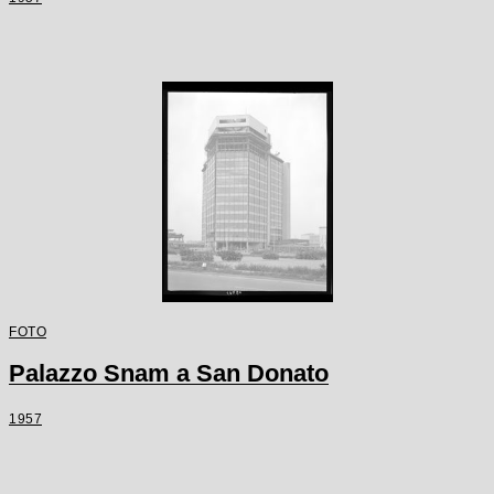
FOTO
Palazzo Snam a San Donato
1957