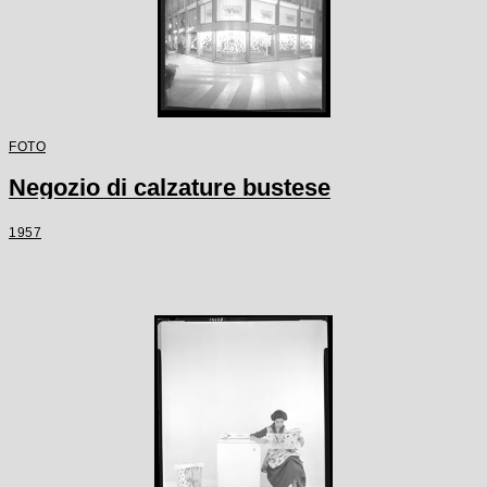
FOTO
Negozio di calzature bustese
1957