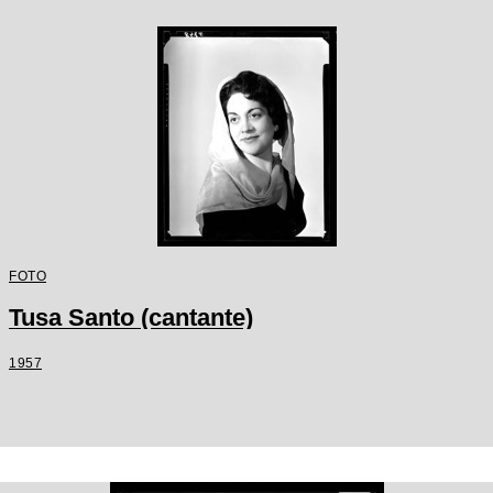
FOTO
Tusa Santo (cantante)
1957