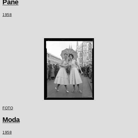
Pane
1958
FOTO
Moda
1958