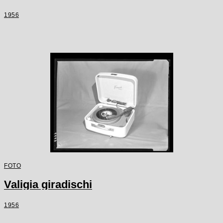
1956
FOTO
Valigia giradischi
1956