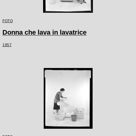
FOTO
Donna che lava in lavatrice
1957