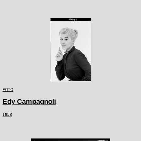
FOTO
Edy Campagnoli
1958