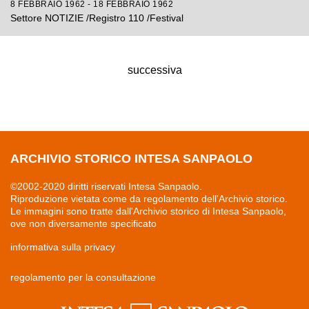
8 FEBBRAIO 1962 - 18 FEBBRAIO 1962
Settore NOTIZIE /Registro 110 /Festival
successiva
ARCHIVIO STORICO INTESA SANPAOLO
©2002-2020 diritti riservati Intesa Sanpaolo.
Riproduzione vietata come da regolamento dell'Archivio storico.
Le immagini sono tratte dall'Archivio storico di Intesa Sanpaolo,
ove non diversamente specificato
informativa sulla privacy
regolamento per la consultazione