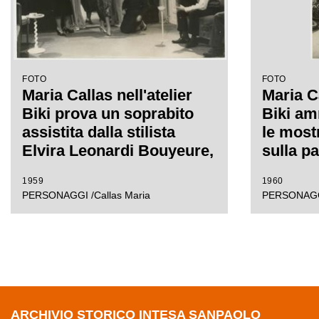
FOTO
FOTO
Maria Callas nell'atelier
Maria Ca
Biki prova un soprabito
Biki amm
assistita dalla stilista
le most
Elvira Leonardi Bouyeure,
sulla p
detta Biki, e da una sarta
cui è rit
1959
1960
Elvira 
PERSONAGGI /Callas Maria
PERSONAGGI
detta Bi
ARCHIVIO STORICO INTESA SANPAOLO