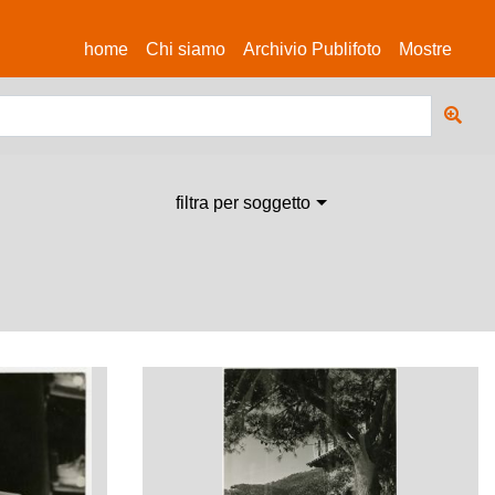
(current)
home
Chi siamo
Archivio Publifoto
Mostre
filtra per soggetto