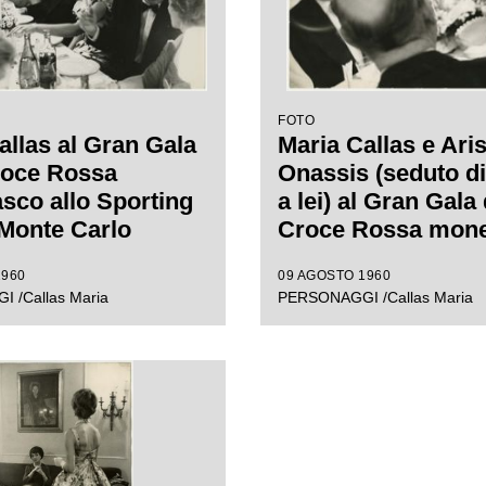
FOTO
allas al Gran Gala
Maria Callas e Aris
roce Rossa
Onassis (seduto di
co allo Sporting
a lei) al Gran Gala 
 Monte Carlo
Croce Rossa mon
allo Sporting d'Eté
1960
09 AGOSTO 1960
Monte Carlo
 /Callas Maria
PERSONAGGI /Callas Maria