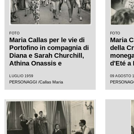
FOTO
FOTO
Maria Callas per le vie di
Maria C
Portofino in compagnia di
della C
Diana e Sarah Churchill,
monegas
Athina Onassis e
d'Eté a
Antonella Piaggio Agnelli
LUGLIO 1959
09 AGOSTO 
PERSONAGGI /Callas Maria
PERSONAGGI