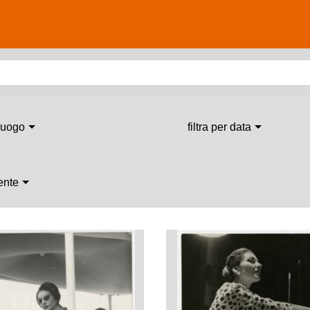
 luogo
filtra per data
 ente