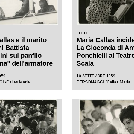
FOTO
llas e il marito
Maria Callas incide
i Battista
La Gioconda di Am
ni sul panfilo
Ponchielli al Teatro
ina" dell'armatore
Scala
ele Onassis a Capri
959
10 SETTEMBRE 1959
 /Callas Maria
PERSONAGGI /Callas Maria