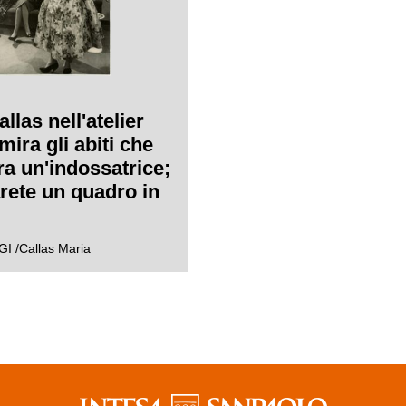
llas nell'atelier
ira gli abiti che
ra un'indossatrice;
arete un quadro in
ratta la stilista
Leonardi Bouyeure,
 /Callas Maria
ki