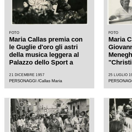
FOTO
FOTO
Maria Callas premia con
Maria Ca
le Guglie d'oro gli astri
Giovann
della musica leggera al
Meneghi
Palazzo dello Sport a
"Christ
Milano in occasione del
Aristot
21 DICEMBRE 1957
25 LUGLIO 1
Gran galà della canzone;
PERSONAGGI /Callas Maria
PERSONAGGI
in primo piano Gino
Latilla.