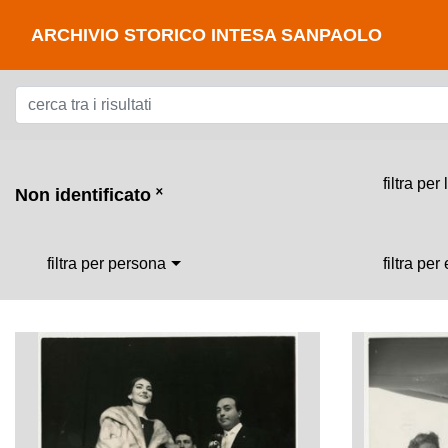
ARCHIVIO STORICO INTESA SANPAOLO
filtra per
Non identificato
˟
filtra per persona
filtra per