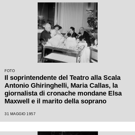
FOTO
Il soprintendente del Teatro alla Scala
Antonio Ghiringhelli, Maria Callas, la
giornalista di cronache mondane Elsa
Maxwell e il marito della soprano
Giovanni Battista Meneghini al
31 MAGGIO 1957
ristorante Savini a Milano