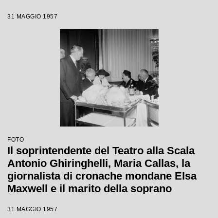
31 MAGGIO 1957
FOTO
Il soprintendente del Teatro alla Scala
Antonio Ghiringhelli, Maria Callas, la
giornalista di cronache mondane Elsa
Maxwell e il marito della soprano
Giovanni Battista Meneghini al
31 MAGGIO 1957
ristorante Savini a Milano