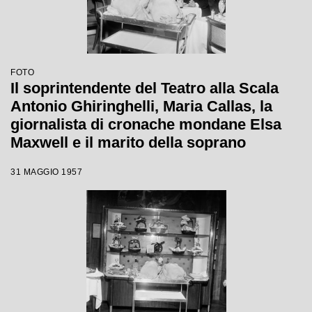
FOTO
Il soprintendente del Teatro alla Scala
Antonio Ghiringhelli, Maria Callas, la
giornalista di cronache mondane Elsa
Maxwell e il marito della soprano
Giovanni Battista Meneghini al
31 MAGGIO 1957
ristorante Savini a Milano