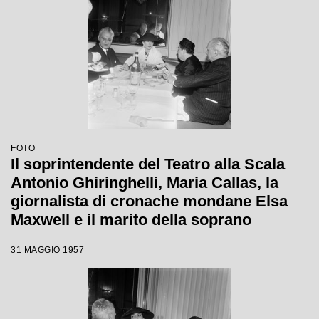
FOTO
Il soprintendente del Teatro alla Scala
Antonio Ghiringhelli, Maria Callas, la
giornalista di cronache mondane Elsa
Maxwell e il marito della soprano
Giovanni Battista Meneghini al
31 MAGGIO 1957
ristorante Savini a Milano