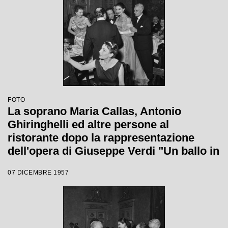
FOTO
La soprano Maria Callas, Antonio
Ghiringhelli ed altre persone al
ristorante dopo la rappresentazione
dell'opera di Giuseppe Verdi "Un ballo in
maschera", diretta da Gianandrea
07 DICEMBRE 1957
Gavazzeni e con la regia di Margherita
Wallmann con la quale è stata
inaugurata la stagione lirica 1957-1958
del Teatro alla Scala