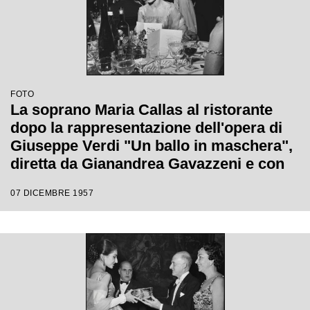
FOTO
La soprano Maria Callas al ristorante
dopo la rappresentazione dell'opera di
Giuseppe Verdi "Un ballo in maschera",
diretta da Gianandrea Gavazzeni e con
la regia di Margherita Wallmann con la
07 DICEMBRE 1957
quale è stata inaugurata la stagione
lirica 1957-1958 del Teatro alla Scala