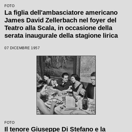
FOTO
La figlia dell'ambasciatore americano
James David Zellerbach nel foyer del
Teatro alla Scala, in occasione della
serata inaugurale della stagione lirica
1957-1958 con l'opera di Giuseppe Verdi
07 DICEMBRE 1957
"Un ballo in maschera", diretta da
Gianandrea Gavazzeni e con la regia di
Margherita Wallmann
FOTO
Il tenore Giuseppe Di Stefano e la