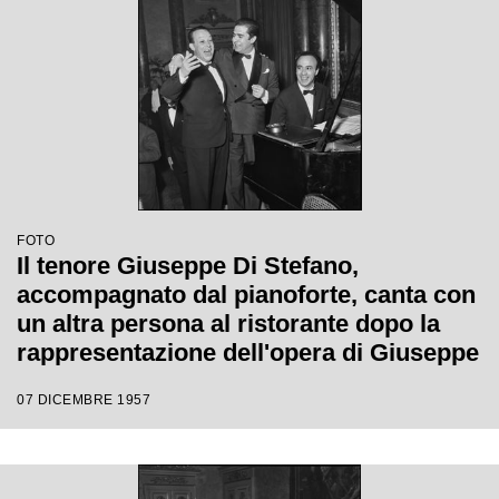
FOTO
Il tenore Giuseppe Di Stefano,
accompagnato dal pianoforte, canta con
un altra persona al ristorante dopo la
rappresentazione dell'opera di Giuseppe
Verdi "Un ballo in maschera", diretta da
07 DICEMBRE 1957
Gianandrea Gavazzeni e con la regia di
Margherita Wallmann con la quale è
stata inaugurata la stagione lirica 1957-
1958 del Teatro alla Scala