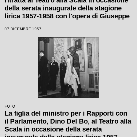
ritratta al Teatro alla Scala in occasione
della serata inaugurale della stagione
lirica 1957-1958 con l'opera di Giuseppe
Verdi "Un ballo in maschera", diretta da
07 DICEMBRE 1957
Gianandrea Gavazzeni e con la regia di
Margherita Wallmann
FOTO
La figlia del ministro per i Rapporti con
il Parlamento, Dino Del Bo, al Teatro alla
Scala in occasione della serata