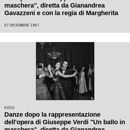
maschera", diretta da Gianandrea
Gavazzeni e con la regia di Margherita
Wallmann con la quale è stata
07 DICEMBRE 1957
inaugurata la stagione lirica 1957-1958
del Teatro alla Scala
FOTO
Danze dopo la rappresentazione
dell'opera di Giuseppe Verdi "Un ballo in
maschera", diretta da Gianandrea