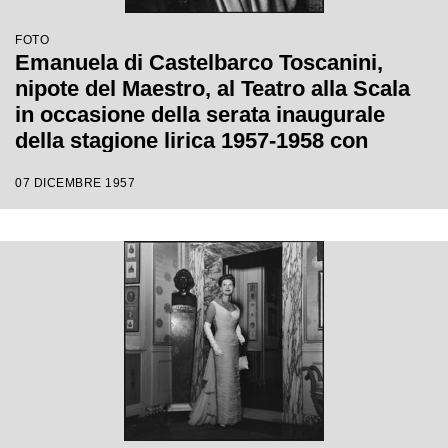
FOTO
Emanuela di Castelbarco Toscanini,
nipote del Maestro, al Teatro alla Scala
in occasione della serata inaugurale
della stagione lirica 1957-1958 con
l'opera "Un ballo in maschera", di
07 DICEMBRE 1957
Giuseppe Verdi, diretta da Gianandrea
Gavazzeni e la regia di Margherita
Wallmann