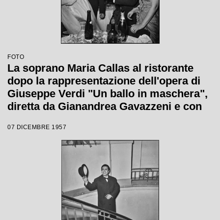
FOTO
La soprano Maria Callas al ristorante
dopo la rappresentazione dell'opera di
Giuseppe Verdi "Un ballo in maschera",
diretta da Gianandrea Gavazzeni e con
la regia di Margherita Wallmann con la
07 DICEMBRE 1957
quale è stata inaugurata la stagione
lirica 1957-1958 del Teatro alla Scala