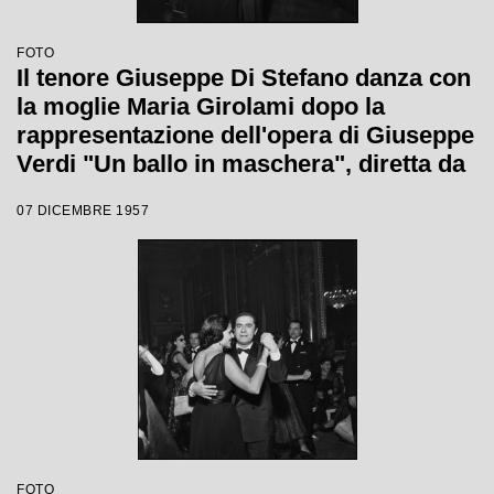
FOTO
Il tenore Giuseppe Di Stefano danza con
la moglie Maria Girolami dopo la
rappresentazione dell'opera di Giuseppe
Verdi "Un ballo in maschera", diretta da
Gianandrea Gavazzeni e con la regia di
07 DICEMBRE 1957
Margherita Wallmann con la quale è
stata inaugurata la stagione lirica 1957-
1958 del Teatro alla Scala
FOTO