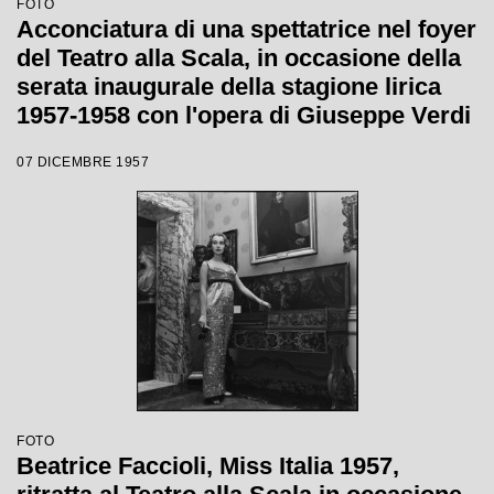
FOTO
Acconciatura di una spettatrice nel foyer
del Teatro alla Scala, in occasione della
serata inaugurale della stagione lirica
1957-1958 con l'opera di Giuseppe Verdi
"Un ballo in maschera", diretta da
07 DICEMBRE 1957
Gianandrea Gavazzeni e con la regia di
Margherita Wallmann
FOTO
Beatrice Faccioli, Miss Italia 1957,