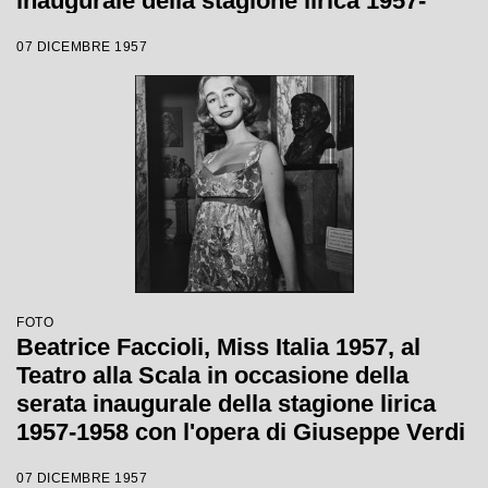
inaugurale della stagione lirica 1957-
1958 con l'opera "Un ballo in maschera",
07 DICEMBRE 1957
di Giuseppe Verdi, diretta da Gianandrea
Gavazzeni e la regia di Margherita
Wallmann
FOTO
Beatrice Faccioli, Miss Italia 1957, al
Teatro alla Scala in occasione della
serata inaugurale della stagione lirica
1957-1958 con l'opera di Giuseppe Verdi
"Un ballo in maschera", diretta da
07 DICEMBRE 1957