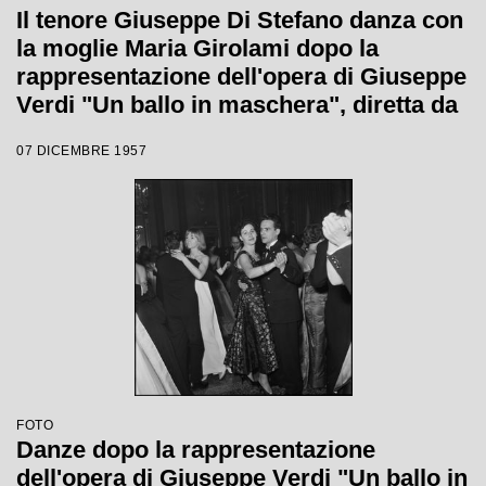
Il tenore Giuseppe Di Stefano danza con
la moglie Maria Girolami dopo la
rappresentazione dell'opera di Giuseppe
Verdi "Un ballo in maschera", diretta da
Gianandrea Gavazzeni e con la regia di
07 DICEMBRE 1957
Margherita Wallmann con la quale è
stata inaugurata la stagione lirica 1957-
1958 del Teatro alla Scala
FOTO
Danze dopo la rappresentazione
dell'opera di Giuseppe Verdi "Un ballo in