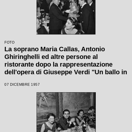
FOTO
La soprano Maria Callas, Antonio
Ghiringhelli ed altre persone al
ristorante dopo la rappresentazione
dell'opera di Giuseppe Verdi "Un ballo in
maschera", diretta da Gianandrea
07 DICEMBRE 1957
Gavazzeni e con la regia di Margherita
Wallmann con la quale è stata
inaugurata la stagione lirica 1957-1958
del Teatro alla Scala