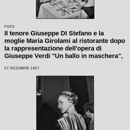
FOTO
Il tenore Giuseppe DI Stefano e la
moglie Maria Girolami al ristorante dopo
la rappresentazione dell'opera di
Giuseppe Verdi "Un ballo in maschera",
diretta da Gianandrea Gavazzeni e con
07 DICEMBRE 1957
la regia di Margherita Wallmann con la
quale è stata inaugurata la stagione
lirica 1957-1958 del Teatro alla Scala