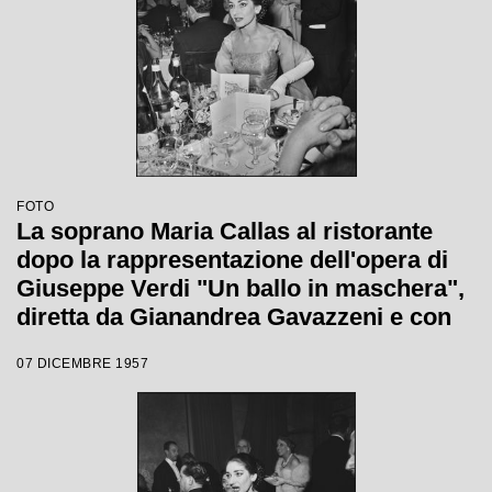
FOTO
La soprano Maria Callas al ristorante
dopo la rappresentazione dell'opera di
Giuseppe Verdi "Un ballo in maschera",
diretta da Gianandrea Gavazzeni e con
la regia di Margherita Wallmann con la
07 DICEMBRE 1957
quale è stata inaugurata la stagione
lirica 1957-1958 del Teatro alla Scala