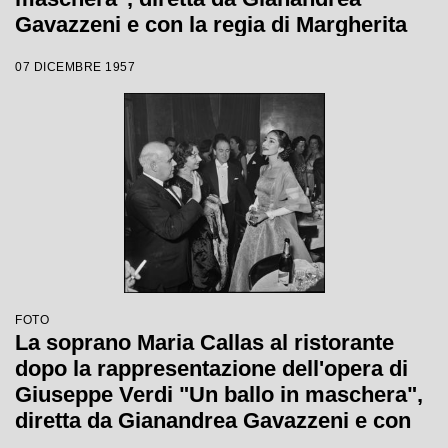
Gavazzeni e con la regia di Margherita
Wallmann con la quale è stata
07 DICEMBRE 1957
inaugurata la stagione lirica 1957-1958
del Teatro alla Scala
FOTO
La soprano Maria Callas al ristorante
dopo la rappresentazione dell'opera di
Giuseppe Verdi "Un ballo in maschera",
diretta da Gianandrea Gavazzeni e con
la regia di Margherita Wallmann con la