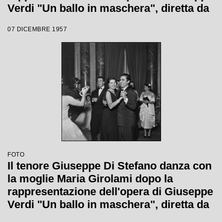
Verdi "Un ballo in maschera", diretta da
Gianandrea Gavazzeni e con la regia di
07 DICEMBRE 1957
Margherita Wallmann con la quale è
stata inaugurata la stagione lirica 1957-
1958 del Teatro alla Scala
FOTO
Il tenore Giuseppe Di Stefano danza con
la moglie Maria Girolami dopo la
rappresentazione dell'opera di Giuseppe
Verdi "Un ballo in maschera", diretta da
Gianandrea Gavazzeni e con la regia di