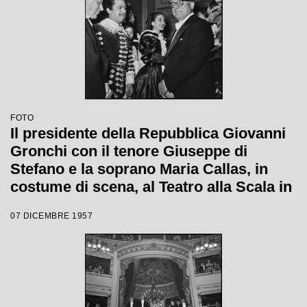
FOTO
Il presidente della Repubblica Giovanni
Gronchi con il tenore Giuseppe di
Stefano e la soprano Maria Callas, in
costume di scena, al Teatro alla Scala in
occasione della serata inaugurale della
07 DICEMBRE 1957
stagione lirica 1957-1958 con l'opera
"Un ballo in maschera", di Giuseppe
Verdi, diretta da Gianandrea Gavazzeni
con la regia di Margherita Wallmann