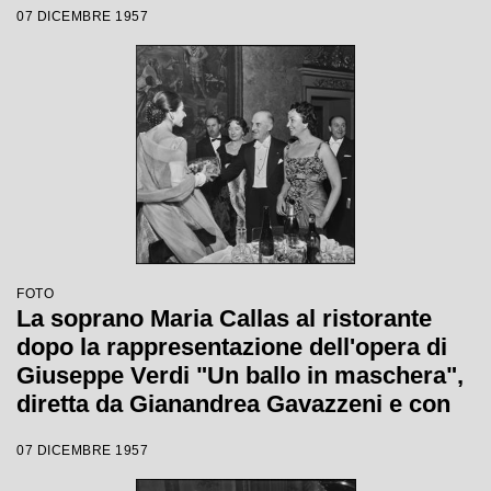
07 DICEMBRE 1957
quale è stata inaugurata la stagione
lirica 1957-1958 del Teatro alla Scala
FOTO
La soprano Maria Callas al ristorante
dopo la rappresentazione dell'opera di
Giuseppe Verdi "Un ballo in maschera",
diretta da Gianandrea Gavazzeni e con
la regia di Margherita Wallmann con la
07 DICEMBRE 1957
quale è stata inaugurata la stagione
lirica 1957-1958 del Teatro alla Scala