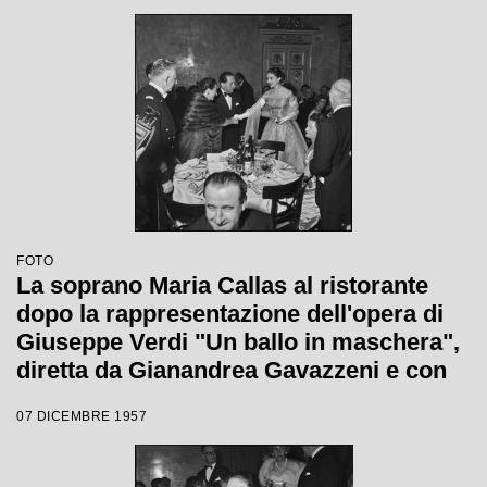
quale è stata inaugurata la stagione
lirica 1957-1958 del Teatro alla Scala
FOTO
La soprano Maria Callas al ristorante
dopo la rappresentazione dell'opera di
Giuseppe Verdi "Un ballo in maschera",
diretta da Gianandrea Gavazzeni e con
la regia di Margherita Wallmann con la
07 DICEMBRE 1957
quale è stata inaugurata la stagione
lirica 1957-1958 del Teatro alla Scala