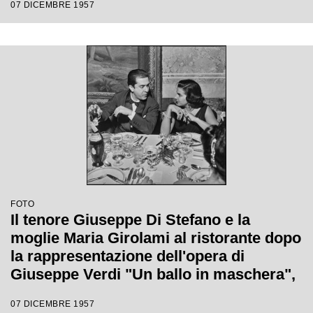
07 DICEMBRE 1957
Margherita Wallmann con la quale è
stata inaugurata la stagione lirica 1957-
1958 del Teatro alla Scala
FOTO
Il tenore Giuseppe Di Stefano e la
moglie Maria Girolami al ristorante dopo
la rappresentazione dell'opera di
Giuseppe Verdi "Un ballo in maschera",
diretta da Gianandrea Gavazzeni e con
07 DICEMBRE 1957
la regia di Margherita Wallmann con la