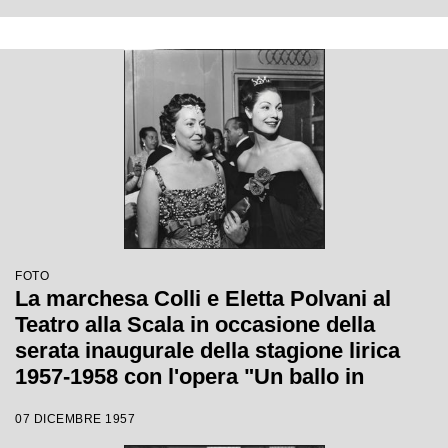
Gianandrea Gavazzeni e con la regia di
Margherita Wallmann
FOTO
La marchesa Colli e Eletta Polvani al
Teatro alla Scala in occasione della
serata inaugurale della stagione lirica
1957-1958 con l'opera "Un ballo in
maschera", di Giuseppe Verdi, diretta da
07 DICEMBRE 1957
Gianandrea Gavazzeni e la regia di