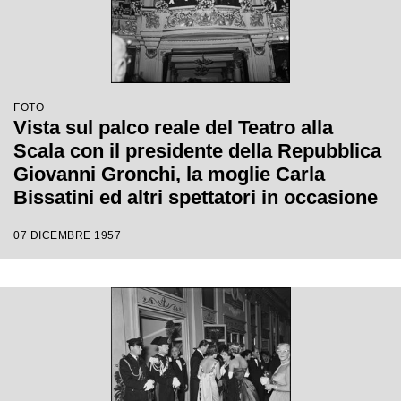
FOTO
Vista sul palco reale del Teatro alla
Scala con il presidente della Repubblica
Giovanni Gronchi, la moglie Carla
Bissatini ed altri spettatori in occasione
della serata inaugurale della stagione
07 DICEMBRE 1957
lirica 1957-1958 con l'opera "Un ballo in
maschera", di Giuseppe Verdi, diretta da
Gianandrea Gavazzeni con la regia di
Margherita Wallmann