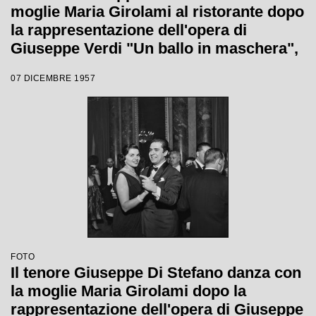
moglie Maria Girolami al ristorante dopo
la rappresentazione dell'opera di
Giuseppe Verdi "Un ballo in maschera",
diretta da Gianandrea Gavazzeni e con
07 DICEMBRE 1957
la regia di Margherita Wallmann con la
quale è stata inaugurata la stagione
lirica 1957-1958 del Teatro alla Scala
FOTO
Il tenore Giuseppe Di Stefano danza con
la moglie Maria Girolami dopo la
rappresentazione dell'opera di Giuseppe