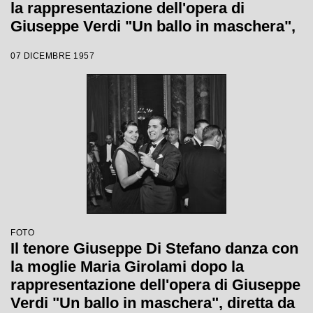
la rappresentazione dell'opera di
Giuseppe Verdi "Un ballo in maschera",
diretta da Gianandrea Gavazzeni e con
07 DICEMBRE 1957
la regia di Margherita Wallmann con la
quale è stata inaugurata la stagione
lirica 1957-1958 del Teatro alla Scala
FOTO
Il tenore Giuseppe Di Stefano danza con
la moglie Maria Girolami dopo la
rappresentazione dell'opera di Giuseppe
Verdi "Un ballo in maschera", diretta da