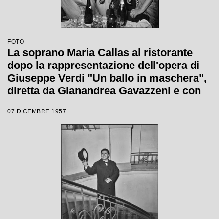
FOTO
La soprano Maria Callas al ristorante
dopo la rappresentazione dell'opera di
Giuseppe Verdi "Un ballo in maschera",
diretta da Gianandrea Gavazzeni e con
la regia di Margherita Wallmann con la
07 DICEMBRE 1957
quale è stata inaugurata la stagione
lirica 1957-1958 del Teatro alla Scala