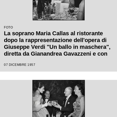
FOTO
La soprano Maria Callas al ristorante
dopo la rappresentazione dell'opera di
Giuseppe Verdi "Un ballo in maschera",
diretta da Gianandrea Gavazzeni e con
la regia di Margherita Wallmann con la
07 DICEMBRE 1957
quale è stata inaugurata la stagione
lirica 1957-1958 del Teatro alla Scala