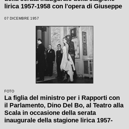
lirica 1957-1958 con l'opera di Giuseppe
Verdi "Un ballo in maschera", diretta da
07 DICEMBRE 1957
Gianandrea Gavazzeni e con la regia di
Margherita Wallmann
FOTO
La figlia del ministro per i Rapporti con
il Parlamento, Dino Del Bo, al Teatro alla
Scala in occasione della serata
inaugurale della stagione lirica 1957-
1958 con l'opera "Un ballo in maschera",