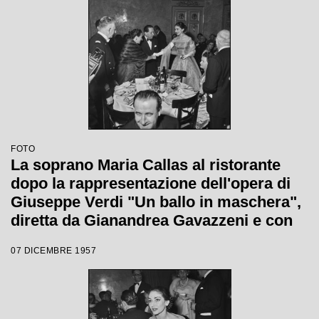
lirica 1957-1958 del Teatro alla Scala
FOTO
La soprano Maria Callas al ristorante
dopo la rappresentazione dell'opera di
Giuseppe Verdi "Un ballo in maschera",
diretta da Gianandrea Gavazzeni e con
la regia di Margherita Wallmann con la
07 DICEMBRE 1957
quale è stata inaugurata la stagione
lirica 1957-1958 del Teatro alla Scala