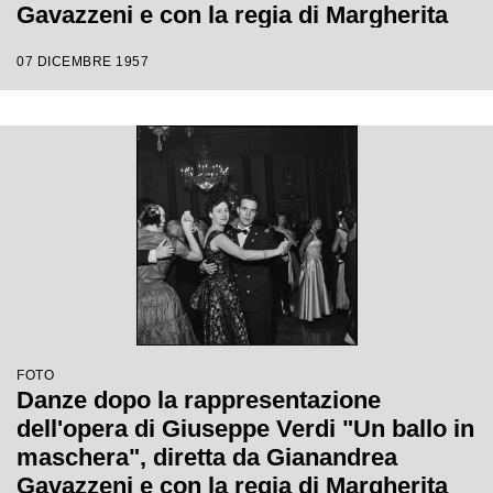
Gavazzeni e con la regia di Margherita
Wallmann con la quale è stata
07 DICEMBRE 1957
inaugurata la stagione lirica 1957-1958
del Teatro alla Scala
FOTO
Danze dopo la rappresentazione
dell'opera di Giuseppe Verdi "Un ballo in
maschera", diretta da Gianandrea
Gavazzeni e con la regia di Margherita