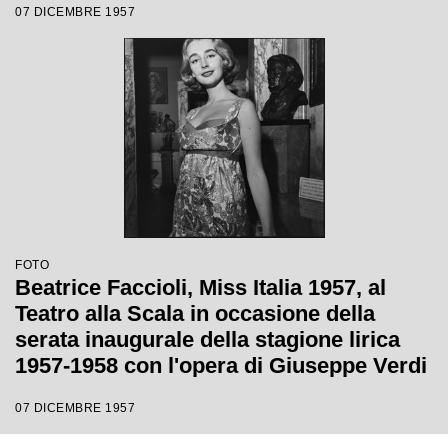
07 DICEMBRE 1957
di Giuseppe Verdi, diretta da Gianandrea
Gavazzeni e la regia di Margherita
Wallmann
FOTO
Beatrice Faccioli, Miss Italia 1957, al
Teatro alla Scala in occasione della
serata inaugurale della stagione lirica
1957-1958 con l'opera di Giuseppe Verdi
"Un ballo in maschera", diretta da
07 DICEMBRE 1957
Gianandrea Gavazzeni e con la regia di
Margherita Wallmann