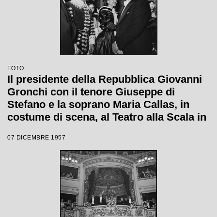
FOTO
Il presidente della Repubblica Giovanni
Gronchi con il tenore Giuseppe di
Stefano e la soprano Maria Callas, in
costume di scena, al Teatro alla Scala in
occasione della serata inaugurale della
07 DICEMBRE 1957
stagione lirica 1957-1958 con l'opera
"Un ballo in maschera", di Giuseppe
Verdi, diretta da Gianandrea Gavazzeni
con la regia di Margherita Wallmann