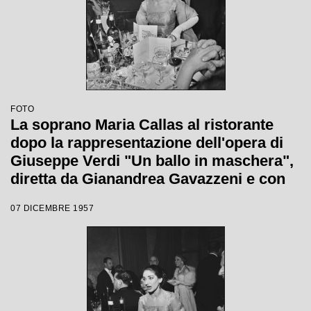
FOTO
La soprano Maria Callas al ristorante
dopo la rappresentazione dell'opera di
Giuseppe Verdi "Un ballo in maschera",
diretta da Gianandrea Gavazzeni e con
la regia di Margherita Wallmann con la
07 DICEMBRE 1957
quale è stata inaugurata la stagione
lirica 1957-1958 del Teatro alla Scala