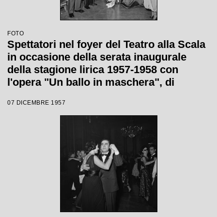
FOTO
Spettatori nel foyer del Teatro alla Scala
in occasione della serata inaugurale
della stagione lirica 1957-1958 con
l'opera "Un ballo in maschera", di
Giuseppe Verdi, diretta da Gianandrea
07 DICEMBRE 1957
Gavazzeni con la regia di Margherita
Wallmann