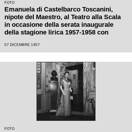
FOTO
Emanuela di Castelbarco Toscanini,
nipote del Maestro, al Teatro alla Scala
in occasione della serata inaugurale
della stagione lirica 1957-1958 con
l'opera "Un ballo in maschera", di
07 DICEMBRE 1957
Giuseppe Verdi, diretta da Gianandrea
Gavazzeni e la regia di Margherita
Wallmann
FOTO