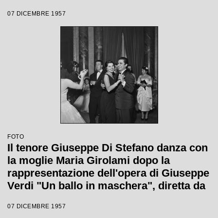
Gianandrea Gavazzeni e con la regia di
07 DICEMBRE 1957
Margherita Wallmann con la quale è
stata inaugurata la stagione lirica 1957-
1958 del Teatro alla Scala
FOTO
Il tenore Giuseppe Di Stefano danza con
la moglie Maria Girolami dopo la
rappresentazione dell'opera di Giuseppe
Verdi "Un ballo in maschera", diretta da
Gianandrea Gavazzeni e con la regia di
07 DICEMBRE 1957
Margherita Wallmann con la quale è