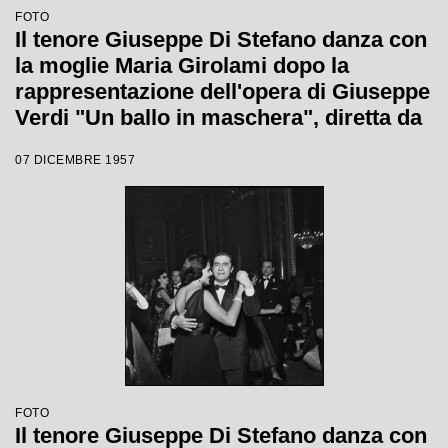
FOTO
Il tenore Giuseppe Di Stefano danza con
la moglie Maria Girolami dopo la
rappresentazione dell'opera di Giuseppe
Verdi "Un ballo in maschera", diretta da
Gianandrea Gavazzeni e con la regia di
07 DICEMBRE 1957
Margherita Wallmann con la quale è
stata inaugurata la stagione lirica 1957-
1958 del Teatro alla Scala
FOTO
Il tenore Giuseppe Di Stefano danza con