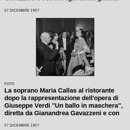
Wallmann con la quale è stata
07 DICEMBRE 1957
inaugurata la stagione lirica 1957-1958
del Teatro alla Scala
FOTO
La soprano Maria Callas al ristorante
dopo la rappresentazione dell'opera di
Giuseppe Verdi "Un ballo in maschera",
diretta da Gianandrea Gavazzeni e con
la regia di Margherita Wallmann con la
07 DICEMBRE 1957
quale è stata inaugurata la stagione