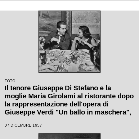
stata inaugurata la stagione lirica 1957-
1958 del Teatro alla Scala
FOTO
Il tenore Giuseppe Di Stefano e la
moglie Maria Girolami al ristorante dopo
la rappresentazione dell'opera di
Giuseppe Verdi "Un ballo in maschera",
diretta da Gianandrea Gavazzeni e con
07 DICEMBRE 1957
la regia di Margherita Wallmann con la
quale è stata inaugurata la stagione