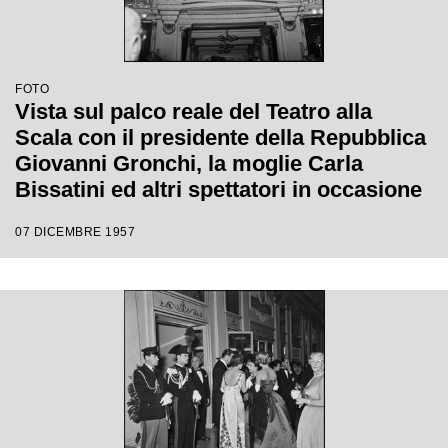
FOTO
Vista sul palco reale del Teatro alla
Scala con il presidente della Repubblica
Giovanni Gronchi, la moglie Carla
Bissatini ed altri spettatori in occasione
della serata inaugurale della stagione
07 DICEMBRE 1957
lirica 1957-1958 con l'opera "Un ballo in
maschera", di Giuseppe Verdi, diretta da
Gianandrea Gavazzeni con la regia di
Margherita Wallmann