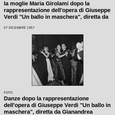
la moglie Maria Girolami dopo la
rappresentazione dell'opera di Giuseppe
Verdi "Un ballo in maschera", diretta da
Gianandrea Gavazzeni e con la regia di
07 DICEMBRE 1957
Margherita Wallmann con la quale è
stata inaugurata la stagione lirica 1957-
1958 del Teatro alla Scala
FOTO
Danze dopo la rappresentazione
dell'opera di Giuseppe Verdi "Un ballo in
maschera", diretta da Gianandrea