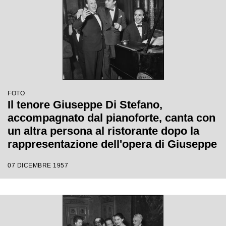
FOTO
Il tenore Giuseppe Di Stefano,
accompagnato dal pianoforte, canta con
un altra persona al ristorante dopo la
rappresentazione dell'opera di Giuseppe
Verdi "Un ballo in maschera", diretta da
07 DICEMBRE 1957
Gianandrea Gavazzeni e con la regia di
Margherita Wallmann con la quale è
stata inaugurata la stagione lirica 1957-
1958 del Teatro alla Scala