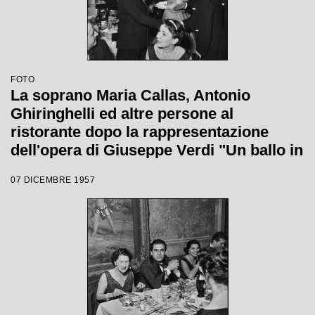
FOTO
La soprano Maria Callas, Antonio
Ghiringhelli ed altre persone al
ristorante dopo la rappresentazione
dell'opera di Giuseppe Verdi "Un ballo in
maschera", diretta da Gianandrea
07 DICEMBRE 1957
Gavazzeni e con la regia di Margherita
Wallmann con la quale è stata
inaugurata la stagione lirica 1957-1958
del Teatro alla Scala