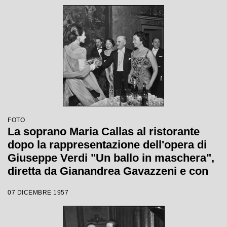
lirica 1957-1958 del Teatro alla Scala
FOTO
La soprano Maria Callas al ristorante
dopo la rappresentazione dell'opera di
Giuseppe Verdi "Un ballo in maschera",
diretta da Gianandrea Gavazzeni e con
la regia di Margherita Wallmann con la
07 DICEMBRE 1957
quale è stata inaugurata la stagione
lirica 1957-1958 del Teatro alla Scala