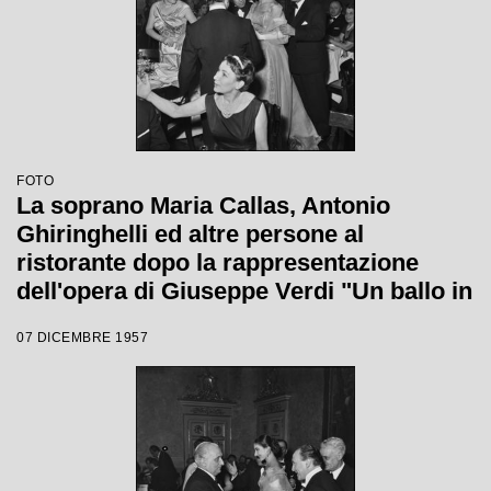
FOTO
La soprano Maria Callas, Antonio
Ghiringhelli ed altre persone al
ristorante dopo la rappresentazione
dell'opera di Giuseppe Verdi "Un ballo in
maschera", diretta da Gianandrea
07 DICEMBRE 1957
Gavazzeni e con la regia di Margherita
Wallmann con la quale è stata
inaugurata la stagione lirica 1957-1958
del Teatro alla Scala