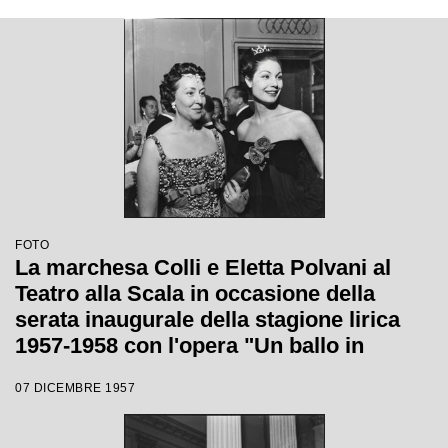
FOTO
La marchesa Colli e Eletta Polvani al
Teatro alla Scala in occasione della
serata inaugurale della stagione lirica
1957-1958 con l'opera "Un ballo in
maschera", di Giuseppe Verdi, diretta da
07 DICEMBRE 1957
Gianandrea Gavazzeni e la regia di
Margherita Wallmann