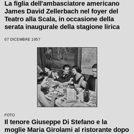
La figlia dell'ambasciatore americano
James David Zellerbach nel foyer del
Teatro alla Scala, in occasione della
serata inaugurale della stagione lirica
1957-1958 con l'opera di Giuseppe Verdi
07 DICEMBRE 1957
"Un ballo in maschera", diretta da
Gianandrea Gavazzeni e con la regia di
Margherita Wallmann
FOTO
Il tenore Giuseppe Di Stefano e la
moglie Maria Girolami al ristorante dopo