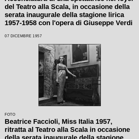
del Teatro alla Scala, in occasione della
serata inaugurale della stagione lirica
1957-1958 con l'opera di Giuseppe Verdi
"Un ballo in maschera", diretta da
07 DICEMBRE 1957
Gianandrea Gavazzeni e con la regia di
Margherita Wallmann
FOTO
Beatrice Faccioli, Miss Italia 1957,
ritratta al Teatro alla Scala in occasione
della serata inaugurale della stagione