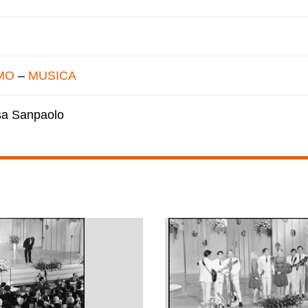
MO
–
MUSICA
esa Sanpaolo