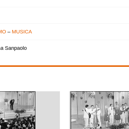
MO
–
MUSICA
esa Sanpaolo