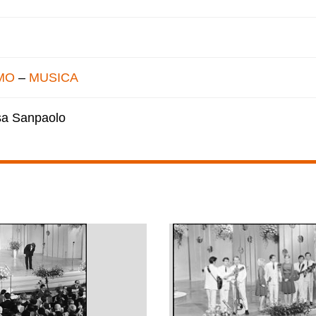
MO
–
MUSICA
esa Sanpaolo