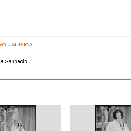
MO
–
MUSICA
esa Sanpaolo