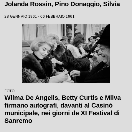
Jolanda Rossin, Pino Donaggio, Silvia
Guidi, Little Tony, Nadia Liani, Tony
28 GENNAIO 1961 - 06 FEBBRAIO 1961
Renis e Betty Curtis
FOTO
Wilma De Angelis, Betty Curtis e Milva
firmano autografi, davanti al Casinò
municipale, nei giorni de XI Festival di
Sanremo