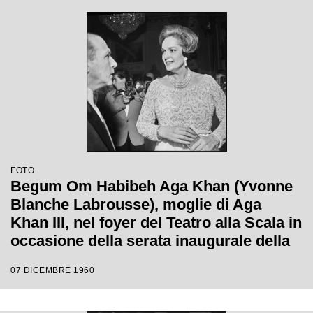
FOTO
Begum Om Habibeh Aga Khan (Yvonne
Blanche Labrousse), moglie di Aga
Khan III, nel foyer del Teatro alla Scala in
occasione della serata inaugurale della
stagione lirica 1960-1961 con l'opera
07 DICEMBRE 1960
"Poliuto" di Gaetano Donizetti, diretta da
Antonino Votto con la regia di Herbert