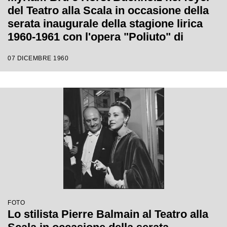
del Teatro alla Scala in occasione della
serata inaugurale della stagione lirica
1960-1961 con l'opera "Poliuto" di
Gaetano Donizetti, diretta da Antonino
07 DICEMBRE 1960
Votto con la regia di Herbert Graf
FOTO
Lo stilista Pierre Balmain al Teatro alla