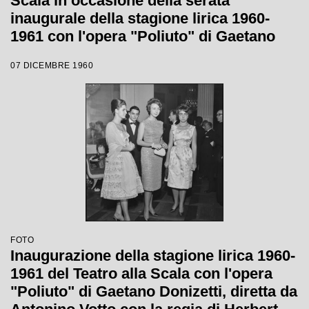
Scala in occasione della serata
inaugurale della stagione lirica 1960-
1961 con l'opera "Poliuto" di Gaetano
Donizetti, diretta da Antonino Votto con
07 DICEMBRE 1960
la regia di Herbert Graf
FOTO
Inaugurazione della stagione lirica 1960-
1961 del Teatro alla Scala con l'opera
"Poliuto" di Gaetano Donizetti, diretta da