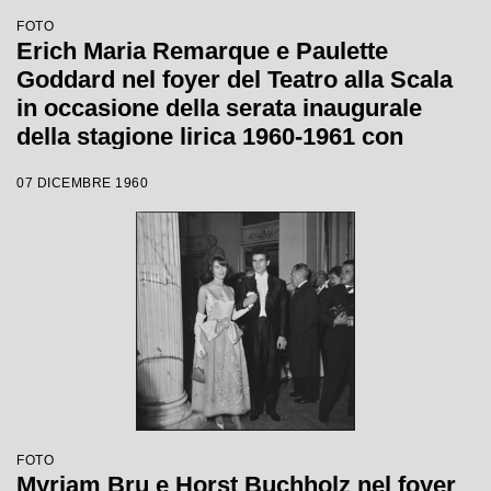
FOTO
Erich Maria Remarque e Paulette
Goddard nel foyer del Teatro alla Scala
in occasione della serata inaugurale
della stagione lirica 1960-1961 con
l'opera "Poliuto" di Gaetano Donizetti,
07 DICEMBRE 1960
diretta da Antonino Votto con la regia di
Herbert Graf
FOTO
Myriam Bru e Horst Buchholz nel foyer