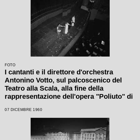
FOTO
I cantanti e il direttore d'orchestra
Antonino Votto, sul palcoscenico del
Teatro alla Scala, alla fine della
rappresentazione dell'opera "Poliuto" di
Gaetano Donizetti, con la quale si è
07 DICEMBRE 1960
inaugurata la stagione lirica 1960-1961