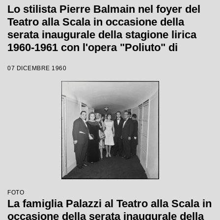
Lo stilista Pierre Balmain nel foyer del
Teatro alla Scala in occasione della
serata inaugurale della stagione lirica
1960-1961 con l'opera "Poliuto" di
Gaetano Donizetti, diretta da Antonino
07 DICEMBRE 1960
Votto con la regia di Herbert Graf
FOTO
La famiglia Palazzi al Teatro alla Scala in
occasione della serata inaugurale della