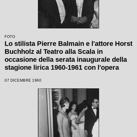
FOTO
Lo stilista Pierre Balmain e l'attore Horst
Buchholz al Teatro alla Scala in
occasione della serata inaugurale della
stagione lirica 1960-1961 con l'opera
"Poliuto" di Gaetano Donizetti, diretta da
07 DICEMBRE 1960
Antonino Votto con la regia di Herbert
Graf