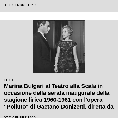
Gaetano Donizetti, diretta da Antonino
07 DICEMBRE 1960
Votto con la regia di Herbert Graf
FOTO
Marina Bulgari al Teatro alla Scala in
occasione della serata inaugurale della
stagione lirica 1960-1961 con l'opera
"Poliuto" di Gaetano Donizetti, diretta da
Antonino Votto con la regia di Herbert
07 DICEMBRE 1960