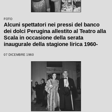
FOTO
Alcuni spettatori nei pressi del banco
dei dolci Perugina allestito al Teatro alla
Scala in occasione della serata
inaugurale della stagione lirica 1960-
1961 con l'opera "Poliuto" di Gaetano
07 DICEMBRE 1960
Donizetti, diretta da Antonino Votto con
la regia di Herbert Graf