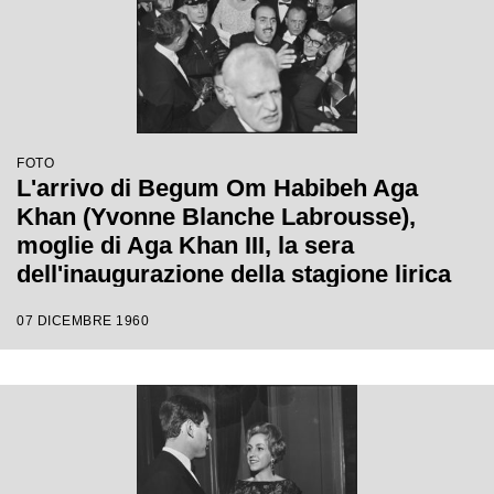
FOTO
L'arrivo di Begum Om Habibeh Aga
Khan (Yvonne Blanche Labrousse),
moglie di Aga Khan III, la sera
dell'inaugurazione della stagione lirica
1960-1961 del Teatro alla Scala con
07 DICEMBRE 1960
l'opera "Poliuto" di Gaetano Donizetti,
diretta da Antonino Votto con la regia di
Herbert Graf