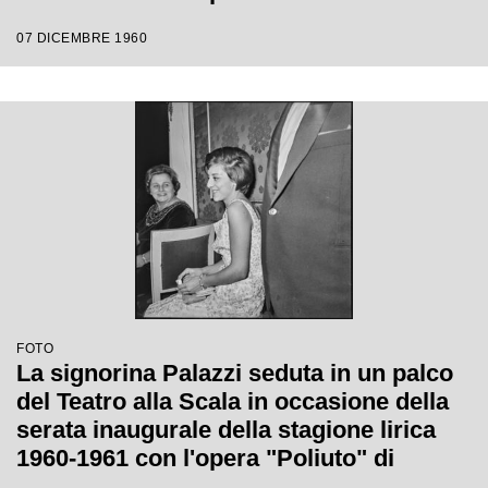
Gaetano Donizetti, diretta da Antonino
07 DICEMBRE 1960
Votto con la regia di Herbert Graf
FOTO
La signorina Palazzi seduta in un palco
del Teatro alla Scala in occasione della
serata inaugurale della stagione lirica
1960-1961 con l'opera "Poliuto" di
Gaetano Donizetti, diretta da Antonino