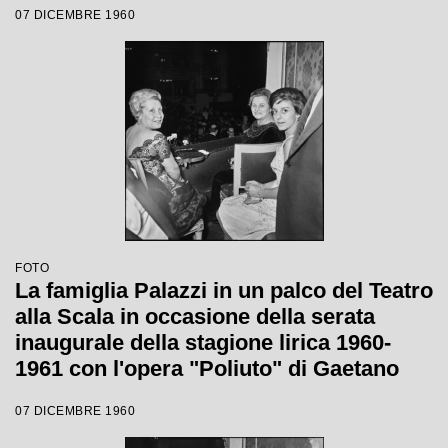
07 DICEMBRE 1960
Votto con la regia di Herbert Graf
FOTO
La famiglia Palazzi in un palco del Teatro
alla Scala in occasione della serata
inaugurale della stagione lirica 1960-
1961 con l'opera "Poliuto" di Gaetano
Donizetti, diretta da Antonino Votto con
07 DICEMBRE 1960
la regia di Herbert Graf