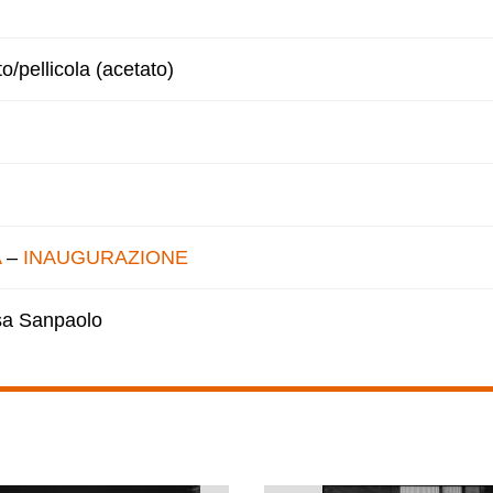
to/pellicola (acetato)
A
–
INAUGURAZIONE
esa Sanpaolo