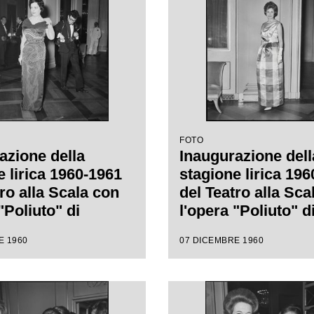
FOTO
azione della
Inaugurazione dell
e lirica 1960-1961
stagione lirica 19
ro alla Scala con
del Teatro alla Sca
"Poliuto" di
l'opera "Poliuto" d
Donizetti, diretta
Gaetano Donizetti, 
E 1960
07 DICEMBRE 1960
nino Votto con la
da Antonino Votto 
i Herbert Graf
regia di Herbert Gr