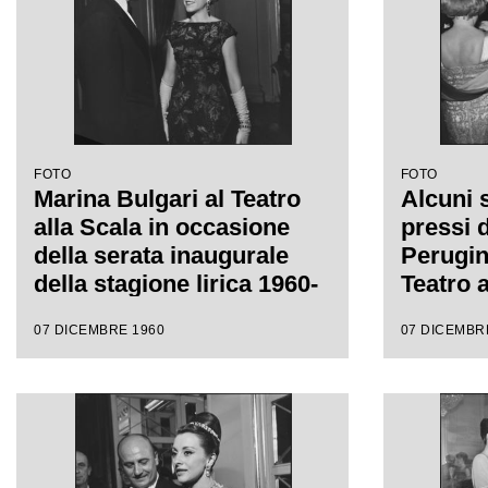
FOTO
FOTO
Marina Bulgari al Teatro
Alcuni s
alla Scala in occasione
pressi 
della serata inaugurale
Perugina
della stagione lirica 1960-
Teatro a
1961 con l'opera "Poliuto"
occasio
07 DICEMBRE 1960
07 DICEMBR
di Gaetano Donizetti,
inaugur
diretta da Antonino Votto
lirica 
con la regia di Herbert
l'opera 
Graf
Gaetano 
da Anto
regia d