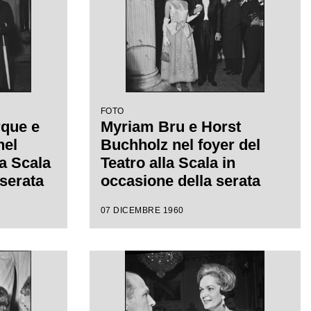
da Antonino Votto con la
regia di Herbert Graf
FOTO
rque e
Myriam Bru e Horst
nel
Buchholz nel foyer del
la Scala
Teatro alla Scala in
 serata
occasione della serata
tagione
inaugurale della stagione
07 DICEMBRE 1960
on
lirica 1960-1961 con
i
l'opera "Poliuto" di
diretta
Gaetano Donizetti, diretta
con la
da Antonino Votto con la
af
regia di Herbert Graf