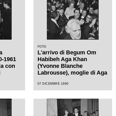
Graf
FOTO
a
L'arrivo di Begum Om
60-1961
Habibeh Aga Khan
la con
(Yvonne Blanche
i
Labrousse), moglie di Aga
diretta
Khan III, la sera
07 DICEMBRE 1960
con la
dell'inaugurazione della
af
stagione lirica 1960-1961
del Teatro alla Scala con
l'opera "Poliuto" di
Gaetano Donizetti, diretta