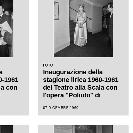
FOTO
a
Inaugurazione della
60-1961
stagione lirica 1960-1961
la con
del Teatro alla Scala con
i
l'opera "Poliuto" di
diretta
Gaetano Donizetti, diretta
07 DICEMBRE 1960
con la
da Antonino Votto con la
af
regia di Herbert Graf