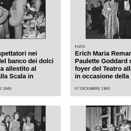
FOTO
pettatori nei
Erich Maria Rema
del banco dei dolci
Paulette Goddard 
 allestito al
foyer del Teatro al
lla Scala in
in occasione della
ne della serata
inaugurale della s
E 1960
07 DICEMBRE 1960
ale della stagione
lirica 1960-1961 c
1960-1961 con
l'opera "Poliuto" d
"Poliuto" di
Gaetano Donizetti, 
Donizetti, diretta
da Antonino Votto 
nino Votto con la
regia di Herbert Gr
i Herbert Graf