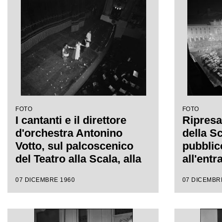
FOTO
FOTO
I cantanti e il direttore
Ripresa 
d'orchestra Antonino
della Sc
Votto, sul palcoscenico
pubblic
del Teatro alla Scala, alla
all'entr
fine della
dell'in
07 DICEMBRE 1960
07 DICEMBR
rappresentazione
stagion
dell'opera "Poliuto" di
Gaetano Donizetti, con la