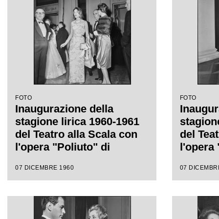
quale si è inaugurata la
stagione lirica 1960-1961
FOTO
FOTO
Inaugurazione della
Inaugur
stagione lirica 1960-1961
stagion
del Teatro alla Scala con
del Teat
l'opera "Poliuto" di
l'opera 
Gaetano Donizetti, diretta
Gaetano 
07 DICEMBRE 1960
07 DICEMBR
da Antonino Votto con la
da Anto
regia di Herbert Graf
regia d