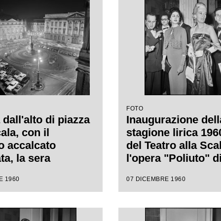
FOTO
dall'alto di piazza
Inaugurazione dell
ala, con il
stagione lirica 19
o accalcato
del Teatro alla Sca
ata, la sera
l'opera "Poliuto" d
augurazione della
Gaetano Donizetti, 
E 1960
07 DICEMBRE 1960
e lirica 1960-1961
da Antonino Votto 
regia di Herbert Gr