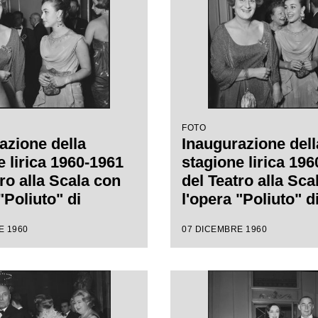
FOTO
azione della
Inaugurazione dell
e lirica 1960-1961
stagione lirica 19
ro alla Scala con
del Teatro alla Sca
"Poliuto" di
l'opera "Poliuto" d
Donizetti, diretta
Gaetano Donizetti, 
E 1960
07 DICEMBRE 1960
nino Votto con la
da Antonino Votto 
i Herbert Graf
regia di Herbert Gr