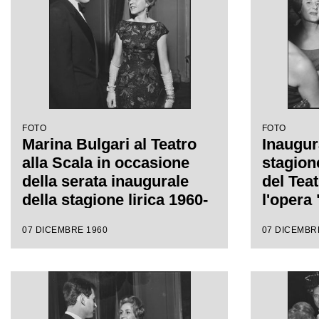
FOTO
FOTO
Marina Bulgari al Teatro
Inaugur
alla Scala in occasione
stagion
della serata inaugurale
del Teat
della stagione lirica 1960-
l'opera 
1961 con l'opera "Poliuto"
Gaetano 
07 DICEMBRE 1960
07 DICEMBR
di Gaetano Donizetti,
da Anto
diretta da Antonino Votto
regia d
con la regia di Herbert
Graf