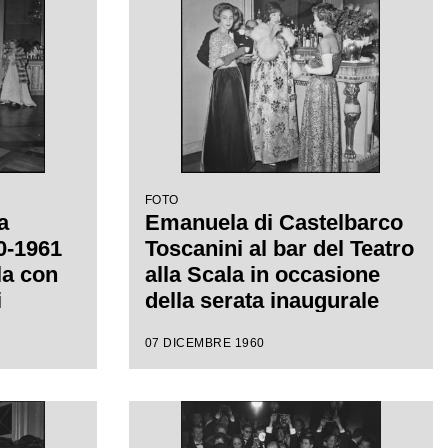
FOTO
a
Emanuela di Castelbarco
60-1961
Toscanini al bar del Teatro
la con
alla Scala in occasione
i
della serata inaugurale
diretta
della stagione lirica 1960-
07 DICEMBRE 1960
con la
1961 con l'opera "Poliuto"
af
di Gaetano Donizetti,
diretta da Antonino Votto
con la regia di Herbert