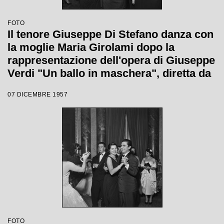
FOTO
Il tenore Giuseppe Di Stefano danza con
la moglie Maria Girolami dopo la
rappresentazione dell'opera di Giuseppe
Verdi "Un ballo in maschera", diretta da
Gianandrea Gavazzeni e con la regia di
07 DICEMBRE 1957
Margherita Wallmann con la quale è
stata inaugurata la stagione lirica 1957-
1958 del Teatro alla Scala
FOTO