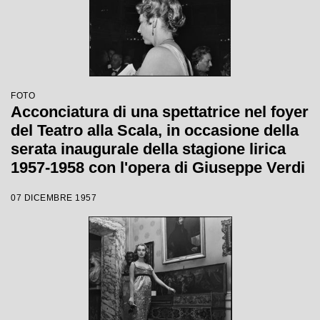
FOTO
Acconciatura di una spettatrice nel foyer
del Teatro alla Scala, in occasione della
serata inaugurale della stagione lirica
1957-1958 con l'opera di Giuseppe Verdi
"Un ballo in maschera", diretta da
07 DICEMBRE 1957
Gianandrea Gavazzeni e con la regia di
Margherita Wallmann