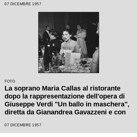
07 DICEMBRE 1957
quale è stata inaugurata la stagione
lirica 1957-1958 del Teatro alla Scala
FOTO
La soprano Maria Callas al ristorante
dopo la rappresentazione dell'opera di
Giuseppe Verdi "Un ballo in maschera",
diretta da Gianandrea Gavazzeni e con
la regia di Margherita Wallmann con la
07 DICEMBRE 1957
quale è stata inaugurata la stagione
lirica 1957-1958 del Teatro alla Scala