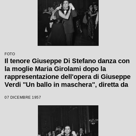
FOTO
Il tenore Giuseppe Di Stefano danza con
la moglie Maria Girolami dopo la
rappresentazione dell'opera di Giuseppe
Verdi "Un ballo in maschera", diretta da
Gianandrea Gavazzeni e con la regia di
07 DICEMBRE 1957
Margherita Wallmann con la quale è
stata inaugurata la stagione lirica 1957-
1958 del Teatro alla Scala