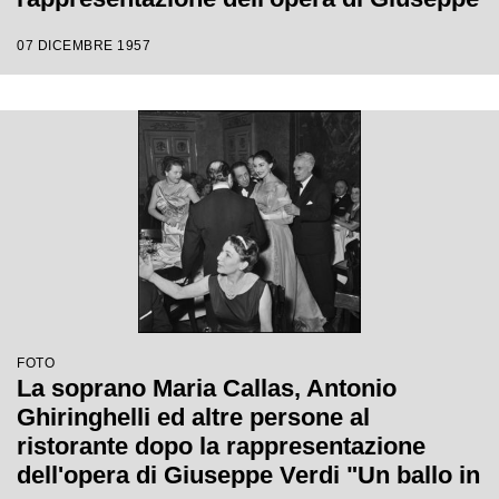
Verdi "Un ballo in maschera", diretta da
07 DICEMBRE 1957
Gianandrea Gavazzeni e con la regia di
Margherita Wallmann con la quale è
stata inaugurata la stagione lirica 1957-
1958 del Teatro alla Scala
FOTO
La soprano Maria Callas, Antonio
Ghiringhelli ed altre persone al
ristorante dopo la rappresentazione
dell'opera di Giuseppe Verdi "Un ballo in