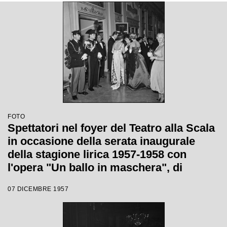
Gianandrea Gavazzeni con la regia di
Margherita Wallmann
FOTO
Spettatori nel foyer del Teatro alla Scala
in occasione della serata inaugurale
della stagione lirica 1957-1958 con
l'opera "Un ballo in maschera", di
Giuseppe Verdi, diretta da Gianandrea
07 DICEMBRE 1957
Gavazzeni con la regia di Margherita
Wallmann