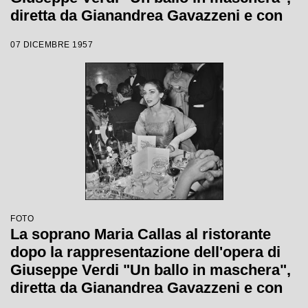
diretta da Gianandrea Gavazzeni e con
la regia di Margherita Wallmann con la
07 DICEMBRE 1957
quale è stata inaugurata la stagione
lirica 1957-1958 del Teatro alla Scala
FOTO
La soprano Maria Callas al ristorante
dopo la rappresentazione dell'opera di
Giuseppe Verdi "Un ballo in maschera",
diretta da Gianandrea Gavazzeni e con
la regia di Margherita Wallmann con la