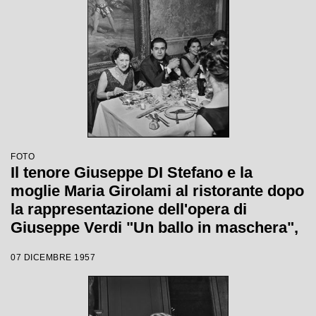
Wallmann con la quale è stata
inaugurata la stagione lirica 1957-1958
del Teatro alla Scala
FOTO
Il tenore Giuseppe DI Stefano e la
moglie Maria Girolami al ristorante dopo
la rappresentazione dell'opera di
Giuseppe Verdi "Un ballo in maschera",
diretta da Gianandrea Gavazzeni e con
07 DICEMBRE 1957
la regia di Margherita Wallmann con la
quale è stata inaugurata la stagione
lirica 1957-1958 del Teatro alla Scala