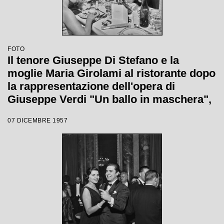
FOTO
Il tenore Giuseppe Di Stefano e la
moglie Maria Girolami al ristorante dopo
la rappresentazione dell'opera di
Giuseppe Verdi "Un ballo in maschera",
diretta da Gianandrea Gavazzeni e con
07 DICEMBRE 1957
la regia di Margherita Wallmann con la
quale è stata inaugurata la stagione
lirica 1957-1958 del Teatro alla Scala