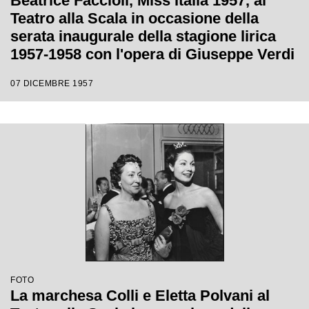
Beatrice Faccioli, Miss Italia 1957, al
Teatro alla Scala in occasione della
serata inaugurale della stagione lirica
1957-1958 con l'opera di Giuseppe Verdi
"Un ballo in maschera", diretta da
07 DICEMBRE 1957
Gianandrea Gavazzeni e con la regia di
Margherita Wallmann
FOTO
La marchesa Colli e Eletta Polvani al