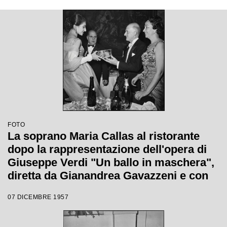
FOTO
La soprano Maria Callas al ristorante
dopo la rappresentazione dell'opera di
Giuseppe Verdi "Un ballo in maschera",
diretta da Gianandrea Gavazzeni e con
la regia di Margherita Wallmann con la
07 DICEMBRE 1957
quale è stata inaugurata la stagione
lirica 1957-1958 del Teatro alla Scala