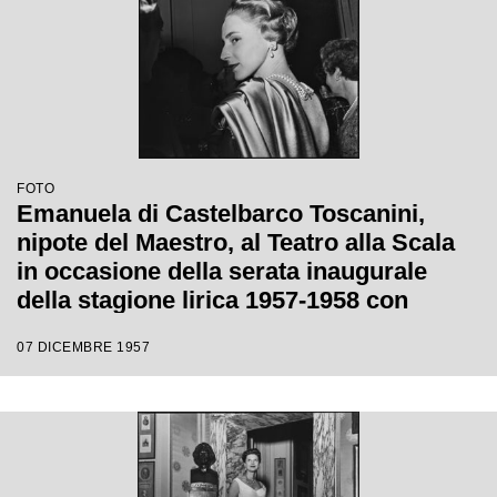
FOTO
Emanuela di Castelbarco Toscanini,
nipote del Maestro, al Teatro alla Scala
in occasione della serata inaugurale
della stagione lirica 1957-1958 con
l'opera "Un ballo in maschera", di
07 DICEMBRE 1957
Giuseppe Verdi, diretta da Gianandrea
Gavazzeni e la regia di Margherita
Wallmann