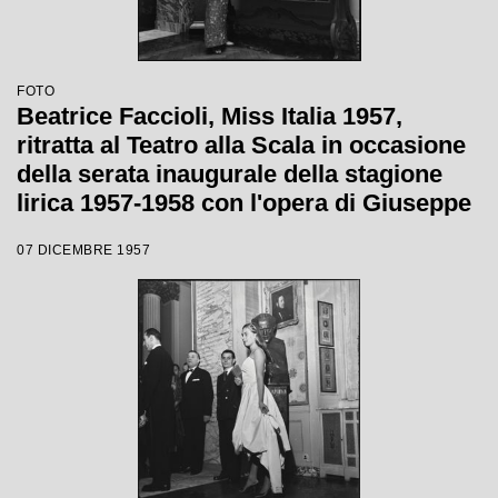
FOTO
Beatrice Faccioli, Miss Italia 1957,
ritratta al Teatro alla Scala in occasione
della serata inaugurale della stagione
lirica 1957-1958 con l'opera di Giuseppe
Verdi "Un ballo in maschera", diretta da
07 DICEMBRE 1957
Gianandrea Gavazzeni e con la regia di
Margherita Wallmann