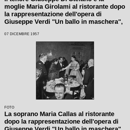
moglie Maria Girolami al ristorante dopo
la rappresentazione dell'opera di
Giuseppe Verdi "Un ballo in maschera",
diretta da Gianandrea Gavazzeni e con
07 DICEMBRE 1957
la regia di Margherita Wallmann con la
quale è stata inaugurata la stagione
lirica 1957-1958 del Teatro alla Scala
FOTO
La soprano Maria Callas al ristorante
dopo la rappresentazione dell'opera di
Giuseppe Verdi "Un ballo in maschera",