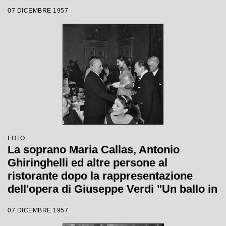
maschera", diretta da Gianandrea
07 DICEMBRE 1957
Gavazzeni e con la regia di Margherita
Wallmann con la quale è stata
inaugurata la stagione lirica 1957-1958
del Teatro alla Scala
FOTO
La soprano Maria Callas, Antonio
Ghiringhelli ed altre persone al
ristorante dopo la rappresentazione
dell'opera di Giuseppe Verdi "Un ballo in
maschera", diretta da Gianandrea
07 DICEMBRE 1957
Gavazzeni e con la regia di Margherita