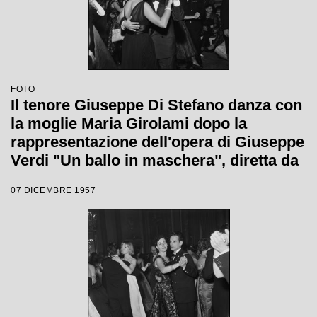
FOTO
Il tenore Giuseppe Di Stefano danza con
la moglie Maria Girolami dopo la
rappresentazione dell'opera di Giuseppe
Verdi "Un ballo in maschera", diretta da
Gianandrea Gavazzeni e con la regia di
07 DICEMBRE 1957
Margherita Wallmann con la quale è
stata inaugurata la stagione lirica 1957-
1958 del Teatro alla Scala