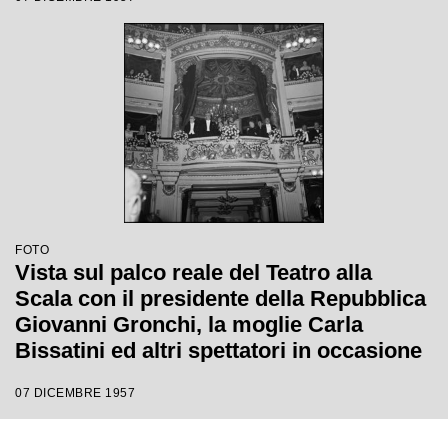
stagione lirica 1957-1958 con l'opera
"Un ballo in maschera", di Giuseppe
Verdi, diretta da Gianandrea Gavazzeni
con la regia di Margherita Wallmann
FOTO
Vista sul palco reale del Teatro alla
Scala con il presidente della Repubblica
Giovanni Gronchi, la moglie Carla
Bissatini ed altri spettatori in occasione
della serata inaugurale della stagione
07 DICEMBRE 1957
lirica 1957-1958 con l'opera "Un ballo in
maschera", di Giuseppe Verdi, diretta da