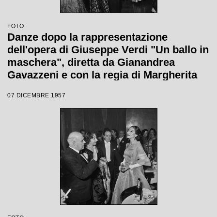
FOTO
Danze dopo la rappresentazione
dell'opera di Giuseppe Verdi "Un ballo in
maschera", diretta da Gianandrea
Gavazzeni e con la regia di Margherita
Wallmann con la quale è stata
07 DICEMBRE 1957
inaugurata la stagione lirica 1957-1958
del Teatro alla Scala