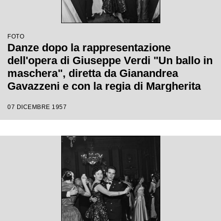
FOTO
Danze dopo la rappresentazione
dell'opera di Giuseppe Verdi "Un ballo in
maschera", diretta da Gianandrea
Gavazzeni e con la regia di Margherita
Wallmann con la quale è stata
07 DICEMBRE 1957
inaugurata la stagione lirica 1957-1958
del Teatro alla Scala