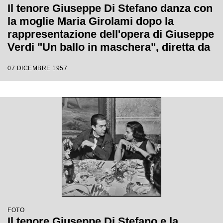
Il tenore Giuseppe Di Stefano danza con
la moglie Maria Girolami dopo la
rappresentazione dell'opera di Giuseppe
Verdi "Un ballo in maschera", diretta da
Gianandrea Gavazzeni e con la regia di
07 DICEMBRE 1957
Margherita Wallmann con la quale è
stata inaugurata la stagione lirica 1957-
1958 del Teatro alla Scala
FOTO
Il tenore Giuseppe Di Stefano e la