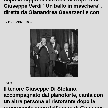
Giuseppe Verdi "Un ballo in maschera",
diretta da Gianandrea Gavazzeni e con
la regia di Margherita Wallmann con la
07 DICEMBRE 1957
quale è stata inaugurata la stagione
lirica 1957-1958 del Teatro alla Scala
FOTO
Il tenore Giuseppe Di Stefano,
accompagnato dal pianoforte, canta con
un altra persona al ristorante dopo la
rappresentazione dell'opera di Giuseppe