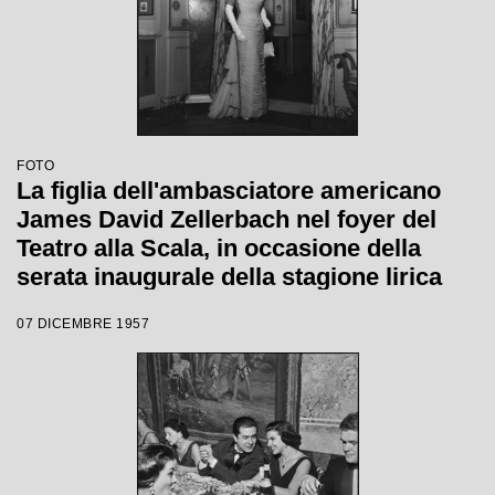
FOTO
La figlia dell'ambasciatore americano
James David Zellerbach nel foyer del
Teatro alla Scala, in occasione della
serata inaugurale della stagione lirica
1957-1958 con l'opera di Giuseppe Verdi
07 DICEMBRE 1957
"Un ballo in maschera", diretta da
Gianandrea Gavazzeni e con la regia di
Margherita Wallmann