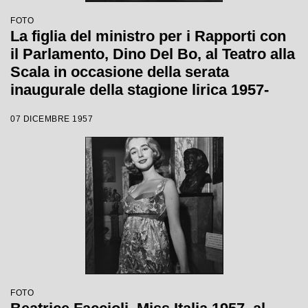
FOTO
La figlia del ministro per i Rapporti con
il Parlamento, Dino Del Bo, al Teatro alla
Scala in occasione della serata
inaugurale della stagione lirica 1957-
1958 con l'opera "Un ballo in maschera",
07 DICEMBRE 1957
di Giuseppe Verdi, diretta da Gianandrea
Gavazzeni e la regia di Margherita
Wallmann
FOTO