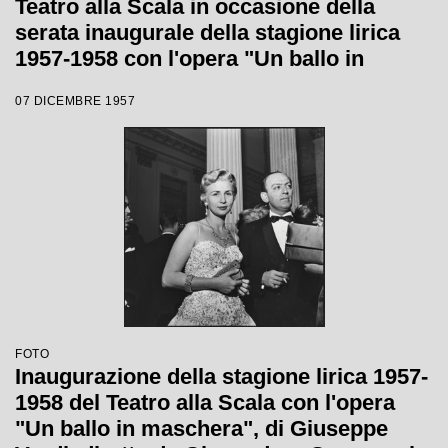
Teatro alla Scala in occasione della
serata inaugurale della stagione lirica
1957-1958 con l'opera "Un ballo in
maschera", di Giuseppe Verdi, diretta da
07 DICEMBRE 1957
Gianandrea Gavazzeni e la regia di
Margherita Wallmann
FOTO
Inaugurazione della stagione lirica 1957-
1958 del Teatro alla Scala con l'opera
"Un ballo in maschera", di Giuseppe