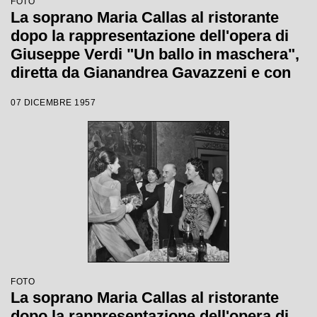
FOTO
La soprano Maria Callas al ristorante
dopo la rappresentazione dell'opera di
Giuseppe Verdi "Un ballo in maschera",
diretta da Gianandrea Gavazzeni e con
la regia di Margherita Wallmann con la
07 DICEMBRE 1957
quale è stata inaugurata la stagione
lirica 1957-1958 del Teatro alla Scala
FOTO
La soprano Maria Callas al ristorante
dopo la rappresentazione dell'opera di