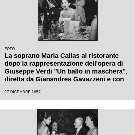
FOTO
La soprano Maria Callas al ristorante
dopo la rappresentazione dell'opera di
Giuseppe Verdi "Un ballo in maschera",
diretta da Gianandrea Gavazzeni e con
la regia di Margherita Wallmann con la
07 DICEMBRE 1957
quale è stata inaugurata la stagione
lirica 1957-1958 del Teatro alla Scala