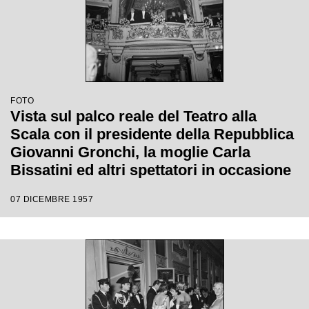
FOTO
Vista sul palco reale del Teatro alla
Scala con il presidente della Repubblica
Giovanni Gronchi, la moglie Carla
Bissatini ed altri spettatori in occasione
della serata inaugurale della stagione
07 DICEMBRE 1957
lirica 1957-1958 con l'opera "Un ballo in
maschera", di Giuseppe Verdi, diretta da
Gianandrea Gavazzeni con la regia di
Margherita Wallmann