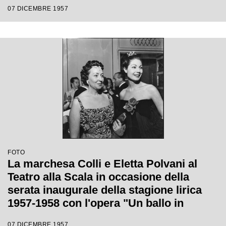
"Un ballo in maschera", diretta da
07 DICEMBRE 1957
Gianandrea Gavazzeni e con la regia di
Margherita Wallmann
FOTO
La marchesa Colli e Eletta Polvani al
Teatro alla Scala in occasione della
serata inaugurale della stagione lirica
1957-1958 con l'opera "Un ballo in
maschera", di Giuseppe Verdi, diretta da
07 DICEMBRE 1957