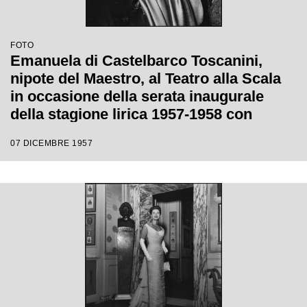
FOTO
Emanuela di Castelbarco Toscanini,
nipote del Maestro, al Teatro alla Scala
in occasione della serata inaugurale
della stagione lirica 1957-1958 con
l'opera "Un ballo in maschera", di
07 DICEMBRE 1957
Giuseppe Verdi, diretta da Gianandrea
Gavazzeni e la regia di Margherita
Wallmann