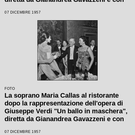
la regia di Margherita Wallmann con la
07 DICEMBRE 1957
quale è stata inaugurata la stagione
lirica 1957-1958 del Teatro alla Scala
FOTO
La soprano Maria Callas al ristorante
dopo la rappresentazione dell'opera di
Giuseppe Verdi "Un ballo in maschera",
diretta da Gianandrea Gavazzeni e con
la regia di Margherita Wallmann con la
07 DICEMBRE 1957
quale è stata inaugurata la stagione