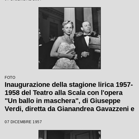
Gianandrea Gavazzeni e la regia di
Margherita Wallmann
FOTO
Inaugurazione della stagione lirica 1957-
1958 del Teatro alla Scala con l'opera
"Un ballo in maschera", di Giuseppe
Verdi, diretta da Gianandrea Gavazzeni e
la regia di Margherita Wallmann
07 DICEMBRE 1957