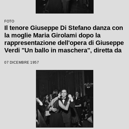
FOTO
Il tenore Giuseppe Di Stefano danza con
la moglie Maria Girolami dopo la
rappresentazione dell'opera di Giuseppe
Verdi "Un ballo in maschera", diretta da
Gianandrea Gavazzeni e con la regia di
07 DICEMBRE 1957
Margherita Wallmann con la quale è
stata inaugurata la stagione lirica 1957-
1958 del Teatro alla Scala