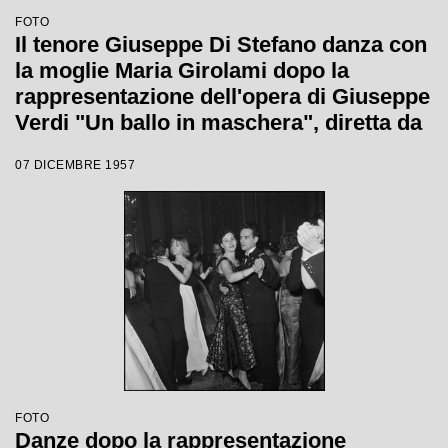
FOTO
Il tenore Giuseppe Di Stefano danza con
la moglie Maria Girolami dopo la
rappresentazione dell'opera di Giuseppe
Verdi "Un ballo in maschera", diretta da
Gianandrea Gavazzeni e con la regia di
07 DICEMBRE 1957
Margherita Wallmann con la quale è
stata inaugurata la stagione lirica 1957-
1958 del Teatro alla Scala
FOTO
Danze dopo la rappresentazione