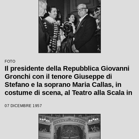
FOTO
Il presidente della Repubblica Giovanni
Gronchi con il tenore Giuseppe di
Stefano e la soprano Maria Callas, in
costume di scena, al Teatro alla Scala in
occasione della serata inaugurale della
07 DICEMBRE 1957
stagione lirica 1957-1958 con l'opera
"Un ballo in maschera", di Giuseppe
Verdi, diretta da Gianandrea Gavazzeni
con la regia di Margherita Wallmann