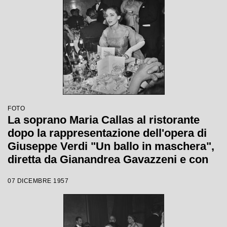
FOTO
La soprano Maria Callas al ristorante
dopo la rappresentazione dell'opera di
Giuseppe Verdi "Un ballo in maschera",
diretta da Gianandrea Gavazzeni e con
la regia di Margherita Wallmann con la
07 DICEMBRE 1957
quale è stata inaugurata la stagione
lirica 1957-1958 del Teatro alla Scala