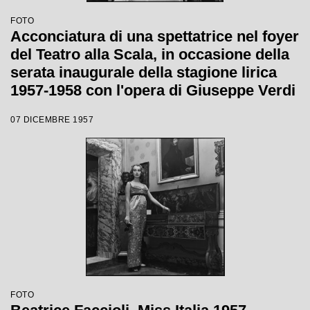
FOTO
Acconciatura di una spettatrice nel foyer
del Teatro alla Scala, in occasione della
serata inaugurale della stagione lirica
1957-1958 con l'opera di Giuseppe Verdi
"Un ballo in maschera", diretta da
07 DICEMBRE 1957
Gianandrea Gavazzeni e con la regia di
Margherita Wallmann
FOTO