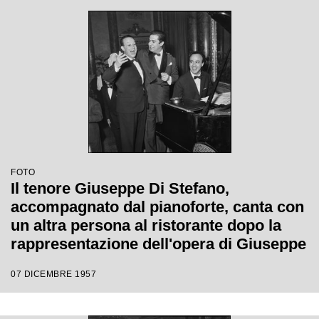
lirica 1957-1958 del Teatro alla Scala
FOTO
Il tenore Giuseppe Di Stefano,
accompagnato dal pianoforte, canta con
un altra persona al ristorante dopo la
rappresentazione dell'opera di Giuseppe
Verdi "Un ballo in maschera", diretta da
07 DICEMBRE 1957
Gianandrea Gavazzeni e con la regia di
Margherita Wallmann con la quale è
stata inaugurata la stagione lirica 1957-