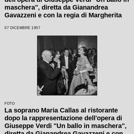
maschera", diretta da Gianandrea
Gavazzeni e con la regia di Margherita
Wallmann con la quale è stata
07 DICEMBRE 1957
inaugurata la stagione lirica 1957-1958
del Teatro alla Scala
FOTO
La soprano Maria Callas al ristorante
dopo la rappresentazione dell'opera di
Giuseppe Verdi "Un ballo in maschera",
diretta da Gianandrea Gavazzeni e con