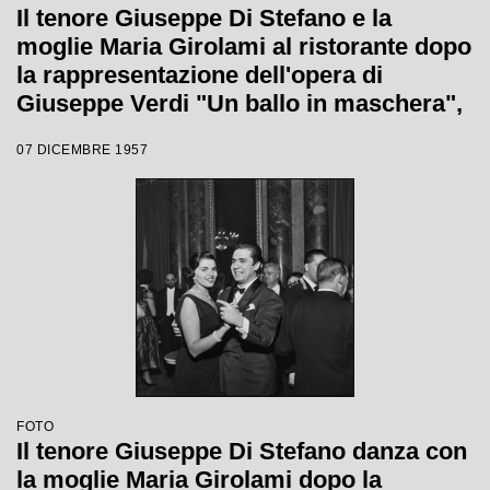
Il tenore Giuseppe Di Stefano e la
moglie Maria Girolami al ristorante dopo
la rappresentazione dell'opera di
Giuseppe Verdi "Un ballo in maschera",
diretta da Gianandrea Gavazzeni e con
07 DICEMBRE 1957
la regia di Margherita Wallmann con la
quale è stata inaugurata la stagione
lirica 1957-1958 del Teatro alla Scala
FOTO
Il tenore Giuseppe Di Stefano danza con
la moglie Maria Girolami dopo la