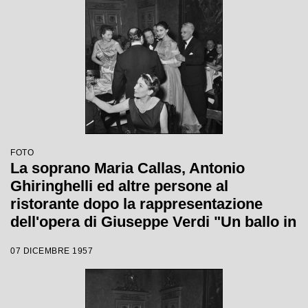
1958 del Teatro alla Scala
FOTO
La soprano Maria Callas, Antonio
Ghiringhelli ed altre persone al
ristorante dopo la rappresentazione
dell'opera di Giuseppe Verdi "Un ballo in
maschera", diretta da Gianandrea
07 DICEMBRE 1957
Gavazzeni e con la regia di Margherita
Wallmann con la quale è stata
inaugurata la stagione lirica 1957-1958