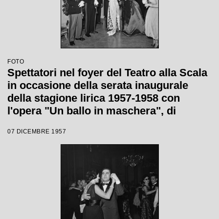
FOTO
Spettatori nel foyer del Teatro alla Scala
in occasione della serata inaugurale
della stagione lirica 1957-1958 con
l'opera "Un ballo in maschera", di
Giuseppe Verdi, diretta da Gianandrea
07 DICEMBRE 1957
Gavazzeni con la regia di Margherita
Wallmann