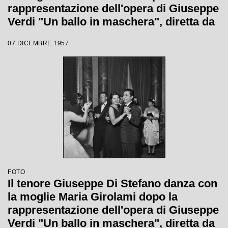
rappresentazione dell'opera di Giuseppe
Verdi "Un ballo in maschera", diretta da
Gianandrea Gavazzeni e con la regia di
07 DICEMBRE 1957
Margherita Wallmann con la quale è
stata inaugurata la stagione lirica 1957-
1958 del Teatro alla Scala
FOTO
Il tenore Giuseppe Di Stefano danza con
la moglie Maria Girolami dopo la
rappresentazione dell'opera di Giuseppe
Verdi "Un ballo in maschera", diretta da