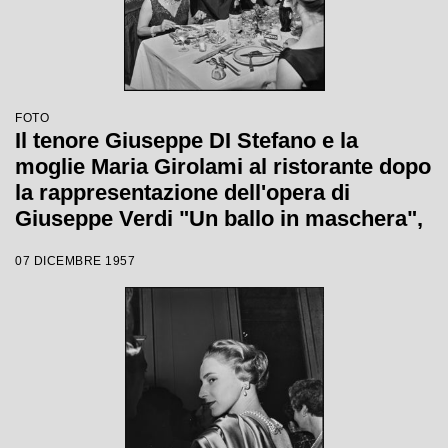
FOTO
Il tenore Giuseppe DI Stefano e la
moglie Maria Girolami al ristorante dopo
la rappresentazione dell'opera di
Giuseppe Verdi "Un ballo in maschera",
diretta da Gianandrea Gavazzeni e con
07 DICEMBRE 1957
la regia di Margherita Wallmann con la
quale è stata inaugurata la stagione
lirica 1957-1958 del Teatro alla Scala