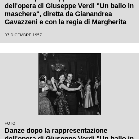
dell'opera di Giuseppe Verdi "Un ballo in
maschera", diretta da Gianandrea
Gavazzeni e con la regia di Margherita
Wallmann con la quale è stata
07 DICEMBRE 1957
inaugurata la stagione lirica 1957-1958
del Teatro alla Scala
FOTO
Danze dopo la rappresentazione
dell'opera di Giuseppe Verdi "Un ballo in