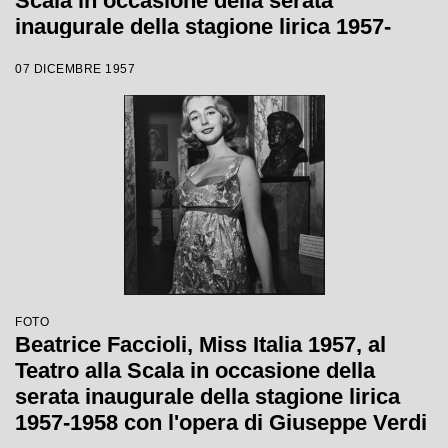
Scala in occasione della serata
inaugurale della stagione lirica 1957-
1958 con l'opera "Un ballo in maschera",
07 DICEMBRE 1957
di Giuseppe Verdi, diretta da Gianandrea
Gavazzeni e la regia di Margherita
Wallmann
FOTO
Beatrice Faccioli, Miss Italia 1957, al
Teatro alla Scala in occasione della
serata inaugurale della stagione lirica
1957-1958 con l'opera di Giuseppe Verdi