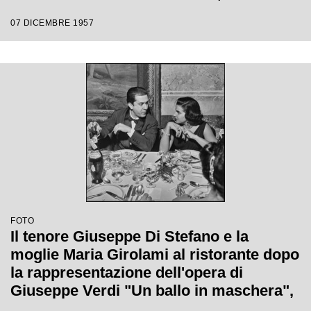
Gianandrea Gavazzeni e con la regia di
07 DICEMBRE 1957
Margherita Wallmann con la quale è
stata inaugurata la stagione lirica 1957-
1958 del Teatro alla Scala
FOTO
Il tenore Giuseppe Di Stefano e la
moglie Maria Girolami al ristorante dopo
la rappresentazione dell'opera di
Giuseppe Verdi "Un ballo in maschera",
diretta da Gianandrea Gavazzeni e con