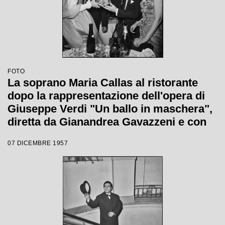
FOTO
La soprano Maria Callas al ristorante
dopo la rappresentazione dell'opera di
Giuseppe Verdi "Un ballo in maschera",
diretta da Gianandrea Gavazzeni e con
la regia di Margherita Wallmann con la
07 DICEMBRE 1957
quale è stata inaugurata la stagione
lirica 1957-1958 del Teatro alla Scala