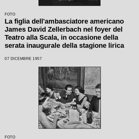
FOTO
La figlia dell'ambasciatore americano
James David Zellerbach nel foyer del
Teatro alla Scala, in occasione della
serata inaugurale della stagione lirica
1957-1958 con l'opera di Giuseppe Verdi
07 DICEMBRE 1957
"Un ballo in maschera", diretta da
Gianandrea Gavazzeni e con la regia di
Margherita Wallmann
FOTO