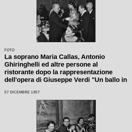
del Teatro alla Scala
FOTO
La soprano Maria Callas, Antonio
Ghiringhelli ed altre persone al
ristorante dopo la rappresentazione
dell'opera di Giuseppe Verdi "Un ballo in
maschera", diretta da Gianandrea
07 DICEMBRE 1957
Gavazzeni e con la regia di Margherita
Wallmann con la quale è stata
inaugurata la stagione lirica 1957-1958
del Teatro alla Scala