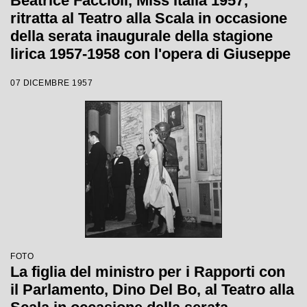
Beatrice Faccioli, Miss Italia 1957,
ritratta al Teatro alla Scala in occasione
della serata inaugurale della stagione
lirica 1957-1958 con l'opera di Giuseppe
Verdi "Un ballo in maschera", diretta da
07 DICEMBRE 1957
Gianandrea Gavazzeni e con la regia di
Margherita Wallmann
FOTO
La figlia del ministro per i Rapporti con
il Parlamento, Dino Del Bo, al Teatro alla