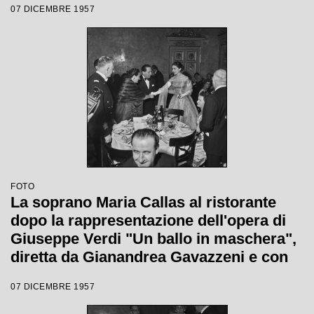
07 DICEMBRE 1957
la regia di Margherita Wallmann con la
quale è stata inaugurata la stagione
lirica 1957-1958 del Teatro alla Scala
FOTO
La soprano Maria Callas al ristorante
dopo la rappresentazione dell'opera di
Giuseppe Verdi "Un ballo in maschera",
diretta da Gianandrea Gavazzeni e con
la regia di Margherita Wallmann con la
07 DICEMBRE 1957
quale è stata inaugurata la stagione
lirica 1957-1958 del Teatro alla Scala