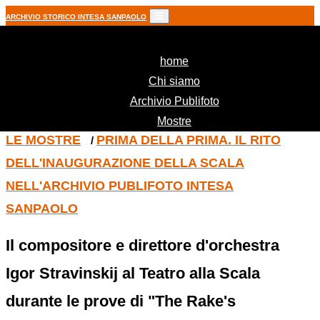
ARCHIVIO STORICO INTESA SANPAOLO
(current)
home
Chi siamo
Archivio Publifoto
Mostre
LE MOSTRE
PRIMA DELLA PRIMA. IL RITO
/
DELL'INAUGURAZIONE DELLA SCALA
NELL'ARCHIVIO PUBLIFOTO INTESA
SANPAOLO
Il compositore e direttore d'orchestra
Igor Stravinskij al Teatro alla Scala
durante le prove di "The Rake's