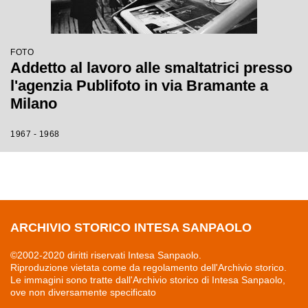
FOTO
Addetto al lavoro alle smaltatrici presso
l'agenzia Publifoto in via Bramante a
Milano
1967 - 1968
ARCHIVIO STORICO INTESA SANPAOLO
©2002-2020 diritti riservati Intesa Sanpaolo.
Riproduzione vietata come da regolamento dell'Archivio storico.
Le immagini sono tratte dall'Archivio storico di Intesa Sanpaolo,
ove non diversamente specificato